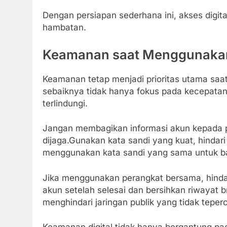
Dengan persiapan sederhana ini, akses digital
hambatan.
Keamanan saat Menggunakan I
Keamanan tetap menjadi prioritas utama saa
sebaiknya tidak hanya fokus pada kecepatan 
terlindungi.
Jangan membagikan informasi akun kepada pih
dijaga.Gunakan kata sandi yang kuat, hindar
menggunakan kata sandi yang sama untuk b
Jika menggunakan perangkat bersama, hindar
akun setelah selesai dan bersihkan riwayat 
menghindari jaringan publik yang tidak teper