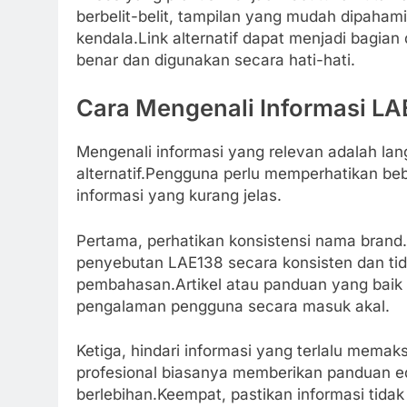
berbelit-belit, tampilan yang mudah dipaham
kendala.Link alternatif dapat menjadi bagian
benar dan digunakan secara hati-hati.
Cara Mengenali Informasi LAE
Mengenali informasi yang relevan adalah lan
alternatif.Pengguna perlu memperhatikan be
informasi yang kurang jelas.
Pertama, perhatikan konsistensi nama bran
penyebutan LAE138 secara konsisten dan ti
pembahasan.Artikel atau panduan yang baik
pengalaman pengguna secara masuk akal.
Ketiga, hindari informasi yang terlalu mema
profesional biasanya memberikan panduan ed
berlebihan.Keempat, pastikan informasi ti