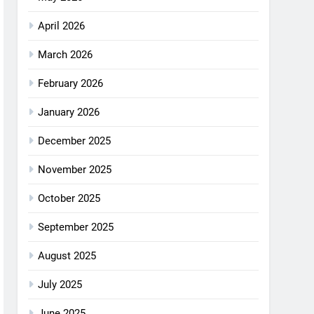
April 2026
March 2026
February 2026
January 2026
December 2025
November 2025
October 2025
September 2025
August 2025
July 2025
June 2025