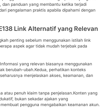
i, dan panduan yang membantu ketika terjadi
 dari pengalaman praktis apabila dipahami dengan
138 Link Alternatif yang Relevan
gkah penting sebelum menggunakan istilah link
berapa aspek agar tidak mudah terjebak pada
d.Informasi yang relevan biasanya menggunakan
dak berubah-ubah.Kedua, perhatikan konteks
 seharusnya menjelaskan akses, keamanan, dan
ksa atau penuh klaim tanpa penjelasan.Konten yang
ukatif, bukan sekadar ajakan yang
dak membuat pengguna mengabaikan keamanan akun.