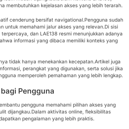
na membutuhkan kejelasan akses yang lebih terarah.
natif cenderung bersifat navigational.Pengguna sudah
 untuk memahami jalur akses yang relevan.Di sisi
38 terpercaya, dan LAE138 resmi menunjukkan adanya
bahwa informasi yang dibaca memiliki konteks yang
knya tidak hanya menekankan kecepatan.Artikel juga
rmasi, perangkat yang digunakan, serta solusi jika
engguna memperoleh pemahaman yang lebih lengkap.
f bagi Pengguna
h membantu pengguna memahami pilihan akses yang
it dijangkau.Dalam aktivitas online, fleksibilitas
patkan pengalaman yang lebih praktis.