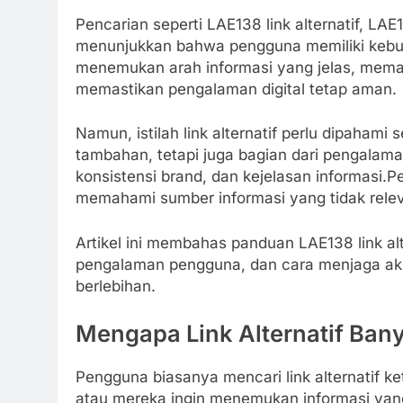
Pencarian seperti LAE138 link alternatif, LA
menunjukkan bahwa pengguna memiliki kebut
menemukan arah informasi yang jelas, mema
memastikan pengalaman digital tetap aman.
Namun, istilah link alternatif perlu dipahami 
tambahan, tetapi juga bagian dari pengala
konsistensi brand, dan kejelasan informasi.P
memahami sumber informasi yang tidak rele
Artikel ini membahas panduan LAE138 link alt
pengalaman pengguna, dan cara menjaga akse
berlebihan.
Mengapa Link Alternatif Ban
Pengguna biasanya mencari link alternatif ke
atau mereka ingin menemukan informasi yan