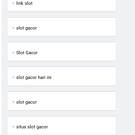
link slot
slot gacor
Slot Gacor
slot gacor hari ini
slot gacor
situs slot gacor