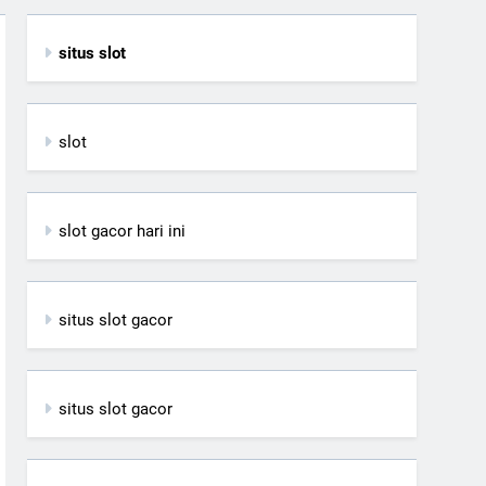
situs slot
slot
slot gacor hari ini
situs slot gacor
situs slot gacor