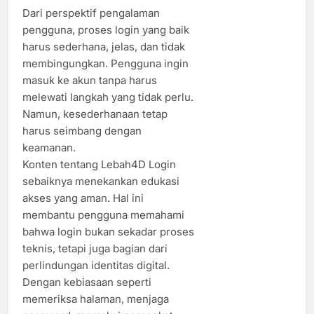
Dari perspektif pengalaman
pengguna, proses login yang baik
harus sederhana, jelas, dan tidak
membingungkan. Pengguna ingin
masuk ke akun tanpa harus
melewati langkah yang tidak perlu.
Namun, kesederhanaan tetap
harus seimbang dengan
keamanan.
Konten tentang Lebah4D Login
sebaiknya menekankan edukasi
akses yang aman. Hal ini
membantu pengguna memahami
bahwa login bukan sekadar proses
teknis, tetapi juga bagian dari
perlindungan identitas digital.
Dengan kebiasaan seperti
memeriksa halaman, menjaga