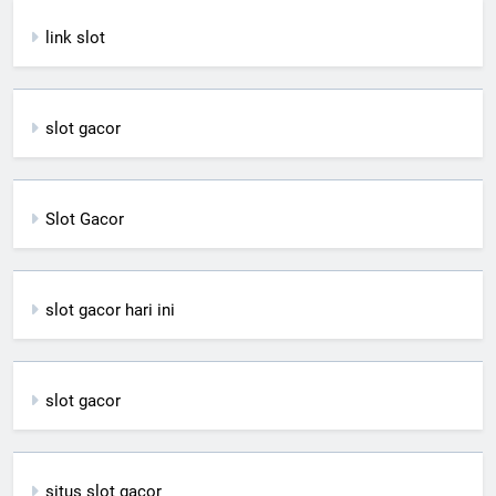
link slot
slot gacor
Slot Gacor
slot gacor hari ini
slot gacor
situs slot gacor