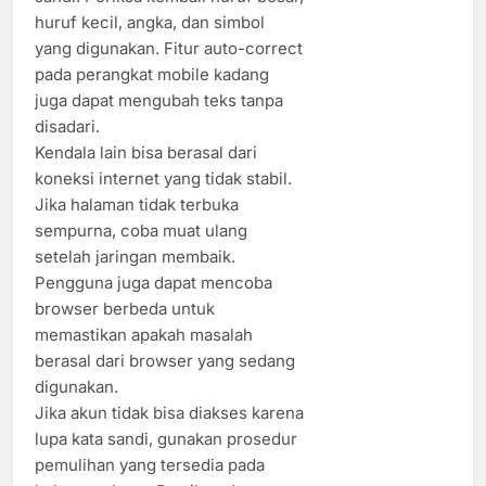
huruf kecil, angka, dan simbol
yang digunakan. Fitur auto-correct
pada perangkat mobile kadang
juga dapat mengubah teks tanpa
disadari.
Kendala lain bisa berasal dari
koneksi internet yang tidak stabil.
Jika halaman tidak terbuka
sempurna, coba muat ulang
setelah jaringan membaik.
Pengguna juga dapat mencoba
browser berbeda untuk
memastikan apakah masalah
berasal dari browser yang sedang
digunakan.
Jika akun tidak bisa diakses karena
lupa kata sandi, gunakan prosedur
pemulihan yang tersedia pada