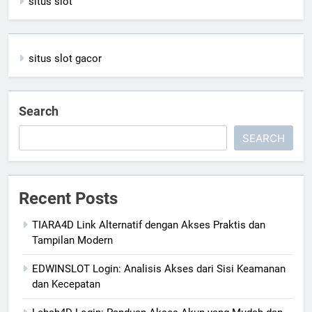
situs slot
situs slot gacor
Search
SEARCH
Recent Posts
TIARA4D Link Alternatif dengan Akses Praktis dan
Tampilan Modern
EDWINSLOT Login: Analisis Akses dari Sisi Keamanan
dan Kecepatan