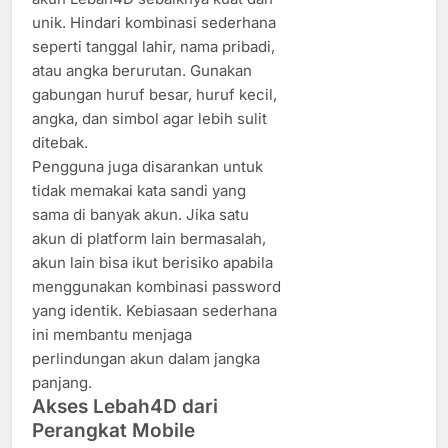
unik. Hindari kombinasi sederhana
seperti tanggal lahir, nama pribadi,
atau angka berurutan. Gunakan
gabungan huruf besar, huruf kecil,
angka, dan simbol agar lebih sulit
ditebak.
Pengguna juga disarankan untuk
tidak memakai kata sandi yang
sama di banyak akun. Jika satu
akun di platform lain bermasalah,
akun lain bisa ikut berisiko apabila
menggunakan kombinasi password
yang identik. Kebiasaan sederhana
ini membantu menjaga
perlindungan akun dalam jangka
panjang.
Akses Lebah4D dari
Perangkat Mobile