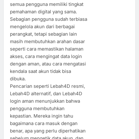
semua pengguna memiliki tingkat
pemahaman digital yang sama.
Sebagian pengguna sudah terbiasa
mengelola akun dari berbagai
perangkat, tetapi sebagian lain
masih membutuhkan arahan dasar
seperti cara memastikan halaman
akses, cara mengingat data login
dengan aman, atau cara mengatasi
kendala saat akun tidak bisa
dibuka.
Pencarian seperti Lebah4D resmi,
Lebah4D alternatif, dan Lebah4D
login aman menunjukkan bahwa
pengguna membutuhkan
kepastian. Mereka ingin tahu
bagaimana cara masuk dengan
benar, apa yang perlu diperhatikan
sebelum mengetik data akun, dan