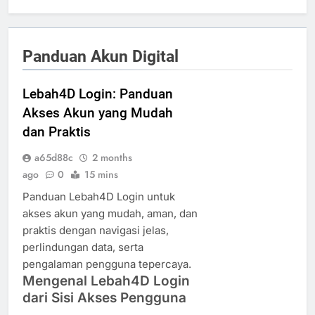
Panduan Akun Digital
Lebah4D Login: Panduan
Akses Akun yang Mudah
dan Praktis
a65d88c
2 months
ago
0
15 mins
Panduan Lebah4D Login untuk
akses akun yang mudah, aman, dan
praktis dengan navigasi jelas,
perlindungan data, serta
pengalaman pengguna tepercaya.
Mengenal Lebah4D Login
dari Sisi Akses Pengguna