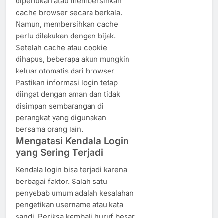
diperlukan atau membersihkan
cache browser secara berkala.
Namun, membersihkan cache
perlu dilakukan dengan bijak.
Setelah cache atau cookie
dihapus, beberapa akun mungkin
keluar otomatis dari browser.
Pastikan informasi login tetap
diingat dengan aman dan tidak
disimpan sembarangan di
perangkat yang digunakan
bersama orang lain.
Mengatasi Kendala Login
yang Sering Terjadi
Kendala login bisa terjadi karena
berbagai faktor. Salah satu
penyebab umum adalah kesalahan
pengetikan username atau kata
sandi. Periksa kembali huruf besar,