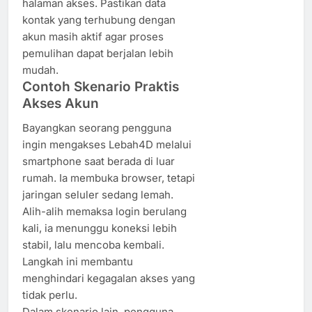
halaman akses. Pastikan data
kontak yang terhubung dengan
akun masih aktif agar proses
pemulihan dapat berjalan lebih
mudah.
Contoh Skenario Praktis
Akses Akun
Bayangkan seorang pengguna
ingin mengakses Lebah4D melalui
smartphone saat berada di luar
rumah. Ia membuka browser, tetapi
jaringan seluler sedang lemah.
Alih-alih memaksa login berulang
kali, ia menunggu koneksi lebih
stabil, lalu mencoba kembali.
Langkah ini membantu
menghindari kegagalan akses yang
tidak perlu.
Dalam skenario lain, pengguna