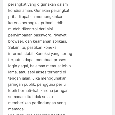
perangkat yang digunakan dalam
kondisi aman. Gunakan perangkat
pribadi apabila memungkinkan,
karena perangkat pribadi lebih
mudah dikontrol dari sisi
penyimpanan password, riwayat
browser, dan keamanan aplikasi.
Selain itu, pastikan koneksi
internet stabil. Koneksi yang sering
terputus dapat membuat proses
login gagal, halaman memuat lebih
lama, atau sesi akses terhenti di
tengah jalan. Jika menggunakan
jaringan publik, pengguna perlu
lebih berhati-hati karena jaringan
semacam itu tidak selalu
memberikan perlindungan yang
memadai.