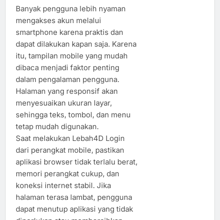
Banyak pengguna lebih nyaman
mengakses akun melalui
smartphone karena praktis dan
dapat dilakukan kapan saja. Karena
itu, tampilan mobile yang mudah
dibaca menjadi faktor penting
dalam pengalaman pengguna.
Halaman yang responsif akan
menyesuaikan ukuran layar,
sehingga teks, tombol, dan menu
tetap mudah digunakan.
Saat melakukan Lebah4D Login
dari perangkat mobile, pastikan
aplikasi browser tidak terlalu berat,
memori perangkat cukup, dan
koneksi internet stabil. Jika
halaman terasa lambat, pengguna
dapat menutup aplikasi yang tidak