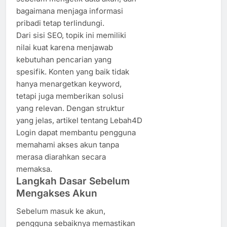
bagaimana menjaga informasi
pribadi tetap terlindungi.
Dari sisi SEO, topik ini memiliki
nilai kuat karena menjawab
kebutuhan pencarian yang
spesifik. Konten yang baik tidak
hanya menargetkan keyword,
tetapi juga memberikan solusi
yang relevan. Dengan struktur
yang jelas, artikel tentang Lebah4D
Login dapat membantu pengguna
memahami akses akun tanpa
merasa diarahkan secara
memaksa.
Langkah Dasar Sebelum
Mengakses Akun
Sebelum masuk ke akun,
pengguna sebaiknya memastikan