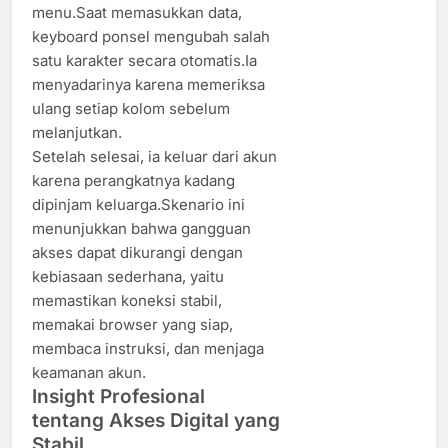
menu.Saat memasukkan data,
keyboard ponsel mengubah salah
satu karakter secara otomatis.Ia
menyadarinya karena memeriksa
ulang setiap kolom sebelum
melanjutkan.
Setelah selesai, ia keluar dari akun
karena perangkatnya kadang
dipinjam keluarga.Skenario ini
menunjukkan bahwa gangguan
akses dapat dikurangi dengan
kebiasaan sederhana, yaitu
memastikan koneksi stabil,
memakai browser yang siap,
membaca instruksi, dan menjaga
keamanan akun.
Insight Profesional
tentang Akses Digital yang
Stabil