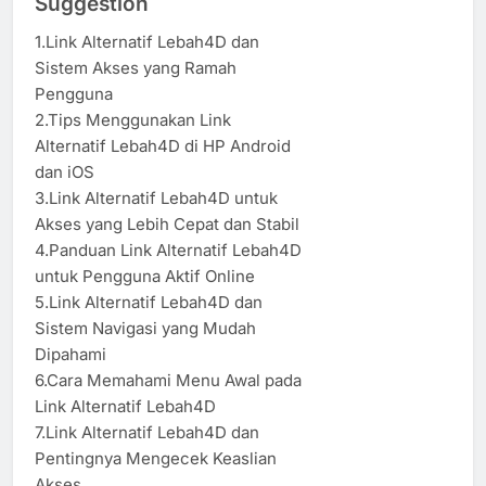
Suggestion
1.Link Alternatif Lebah4D dan
Sistem Akses yang Ramah
Pengguna
2.Tips Menggunakan Link
Alternatif Lebah4D di HP Android
dan iOS
3.Link Alternatif Lebah4D untuk
Akses yang Lebih Cepat dan Stabil
4.Panduan Link Alternatif Lebah4D
untuk Pengguna Aktif Online
5.Link Alternatif Lebah4D dan
Sistem Navigasi yang Mudah
Dipahami
6.Cara Memahami Menu Awal pada
Link Alternatif Lebah4D
7.Link Alternatif Lebah4D dan
Pentingnya Mengecek Keaslian
Akses