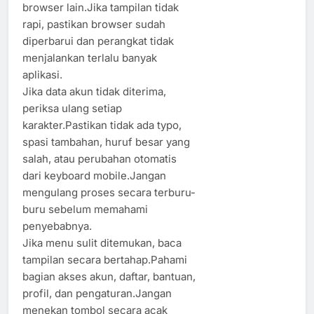
browser lain.Jika tampilan tidak
rapi, pastikan browser sudah
diperbarui dan perangkat tidak
menjalankan terlalu banyak
aplikasi.
Jika data akun tidak diterima,
periksa ulang setiap
karakter.Pastikan tidak ada typo,
spasi tambahan, huruf besar yang
salah, atau perubahan otomatis
dari keyboard mobile.Jangan
mengulang proses secara terburu-
buru sebelum memahami
penyebabnya.
Jika menu sulit ditemukan, baca
tampilan secara bertahap.Pahami
bagian akses akun, daftar, bantuan,
profil, dan pengaturan.Jangan
menekan tombol secara acak