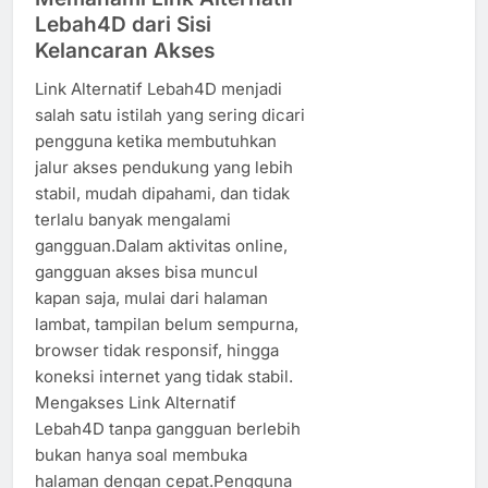
Lebah4D dari Sisi
Kelancaran Akses
Link Alternatif Lebah4D menjadi
salah satu istilah yang sering dicari
pengguna ketika membutuhkan
jalur akses pendukung yang lebih
stabil, mudah dipahami, dan tidak
terlalu banyak mengalami
gangguan.Dalam aktivitas online,
gangguan akses bisa muncul
kapan saja, mulai dari halaman
lambat, tampilan belum sempurna,
browser tidak responsif, hingga
koneksi internet yang tidak stabil.
Mengakses Link Alternatif
Lebah4D tanpa gangguan berlebih
bukan hanya soal membuka
halaman dengan cepat.Pengguna