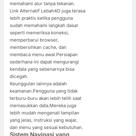
memahami alur tanpa tekanan.
Link Alternatif Lebah4D juga terasa
lebih praktis ketika pengguna
sudah memahami langkah dasar
seperti memeriksa koneksi,
memperbarui browser,
membersihkan cache, dan
membaca menu awal.Persiapan
sederhana ini dapat mengurangi
kendala yang sebenarnya bisa
dicegah.
Keunggulan lainnya adalah
keamanan.Pengguna yang tidak
terburu-buru akan lebih teliti saat
memasukkan data.Mereka juga
lebih mudah mengenali tampilan
yang jelas, instruksi yang wajar,
dan menu yang sesuai kebutuhan.
Sistem Navigasi yang