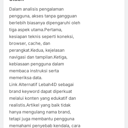
Dalam analisis pengalaman
pengguna, akses tanpa gangguan
berlebih biasanya dipengaruhi oleh
tiga aspek utama.Pertama,
kesiapan teknis seperti koneksi,
browser, cache, dan
perangkat.Kedua, kejelasan
navigasi dan tampilan.Ketiga,
kebiasaan pengguna dalam
membaca instruksi serta
memeriksa data.
Link Alternatif Lebah4D sebagai
brand keyword dapat diperkuat
melalui konten yang edukatif dan
realistis.Artikel yang baik tidak
hanya mengulang nama brand,
tetapi juga membantu pengguna
memahami penyebab kendala, cara