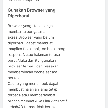
Gunakan Browser yang
Diperbarui
Browser yang stabil sangat
membantu pengalaman
akses.Browser yang belum
diperbarui dapat membuat
tampilan tidak rapi, tombol kurang
responsif, atau halaman terasa
berat.Maka dari itu, gunakan
browser terbaru dan biasakan
membersihkan cache secara
berkala.
Cache yang menumpuk dapat
membuat halaman lama tetap
terbaca atau memperlambat
proses memuat.Jika Link Alternatif
Lebah4D terasa tidak berjalan