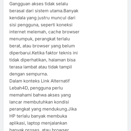
Gangguan akses tidak selalu
berasal dari sistem utama.Banyak
kendala yang justru muncul dari
sisi pengguna, seperti koneksi
internet melemah, cache browser
menumpuk, perangkat terlalu
berat, atau browser yang belum
diperbarui.Ketika faktor teknis ini
tidak diperhatikan, halaman bisa
terasa lambat atau tidak tampil
dengan sempurna.
Dalam konteks Link Alternatif
Lebah4D, pengguna perlu
memahami bahwa akses yang
lancar membutuhkan kondisi
perangkat yang mendukung.Jika
HP terlalu banyak membuka
aplikasi, laptop menjalankan
banyak proses, atau browser