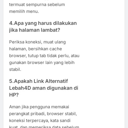
termuat sempurna sebelum
memilih menu.
4.Apa yang harus dilakukan
jika halaman lambat?
Periksa koneksi, muat ulang
halaman, bersihkan cache
browser, tutup tab tidak perlu, atau
gunakan browser lain yang lebih
stabil.
5.Apakah Link Alternatif
Lebah4D aman digunakan di
HP?
Aman jika pengguna memakai
perangkat pribadi, browser stabil,
koneksi terpercaya, kata sandi
kuat, dan memeriksa data sebelum