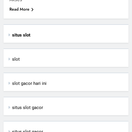
Read More
situs slot
slot
slot gacor hari ini
situs slot gacor
situs slot gacor