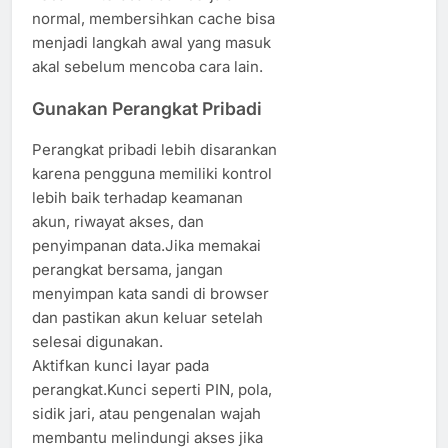
normal, membersihkan cache bisa
menjadi langkah awal yang masuk
akal sebelum mencoba cara lain.
Gunakan Perangkat Pribadi
Perangkat pribadi lebih disarankan
karena pengguna memiliki kontrol
lebih baik terhadap keamanan
akun, riwayat akses, dan
penyimpanan data.Jika memakai
perangkat bersama, jangan
menyimpan kata sandi di browser
dan pastikan akun keluar setelah
selesai digunakan.
Aktifkan kunci layar pada
perangkat.Kunci seperti PIN, pola,
sidik jari, atau pengenalan wajah
membantu melindungi akses jika