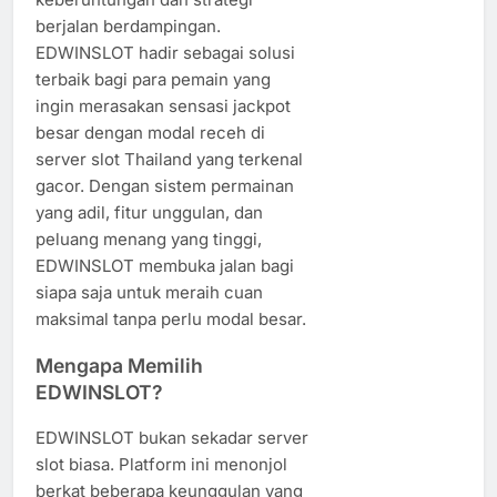
berjalan berdampingan.
EDWINSLOT hadir sebagai solusi
terbaik bagi para pemain yang
ingin merasakan sensasi jackpot
besar dengan modal receh di
server slot Thailand yang terkenal
gacor. Dengan sistem permainan
yang adil, fitur unggulan, dan
peluang menang yang tinggi,
EDWINSLOT membuka jalan bagi
siapa saja untuk meraih cuan
maksimal tanpa perlu modal besar.
Mengapa Memilih
EDWINSLOT?
EDWINSLOT bukan sekadar server
slot biasa. Platform ini menonjol
berkat beberapa keunggulan yang