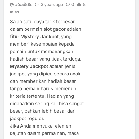
a65d88c
2 years ago
0
8
mins
Salah satu daya tarik terbesar
dalam bermain
slot gacor
adalah
fitur Mystery Jackpot
, yang
memberi kesempatan kepada
pemain untuk memenangkan
hadiah besar yang tidak terduga.
Mystery Jackpot
adalah jenis
jackpot yang dipicu secara acak
dan memberikan hadiah besar
tanpa pemain harus memenuhi
kriteria tertentu. Hadiah yang
didapatkan sering kali bisa sangat
besar, bahkan lebih besar dari
jackpot reguler.
Jika Anda menyukai elemen
kejutan dalam permainan, maka