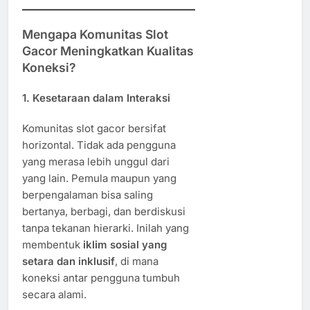
Mengapa Komunitas Slot
Gacor Meningkatkan Kualitas
Koneksi?
1.
Kesetaraan dalam Interaksi
Komunitas slot gacor bersifat
horizontal. Tidak ada pengguna
yang merasa lebih unggul dari
yang lain. Pemula maupun yang
berpengalaman bisa saling
bertanya, berbagi, dan berdiskusi
tanpa tekanan hierarki. Inilah yang
membentuk
iklim sosial yang
setara dan inklusif
, di mana
koneksi antar pengguna tumbuh
secara alami.