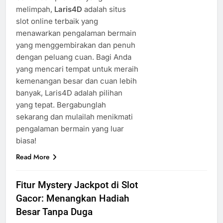
melimpah,
Laris4D
adalah situs
slot online terbaik yang
menawarkan pengalaman bermain
yang menggembirakan dan penuh
dengan peluang cuan. Bagi Anda
yang mencari tempat untuk meraih
kemenangan besar dan cuan lebih
banyak, Laris4D adalah pilihan
yang tepat. Bergabunglah
sekarang dan mulailah menikmati
pengalaman bermain yang luar
biasa!
Read More
Fitur Mystery Jackpot di Slot
Gacor: Menangkan Hadiah
Besar Tanpa Duga