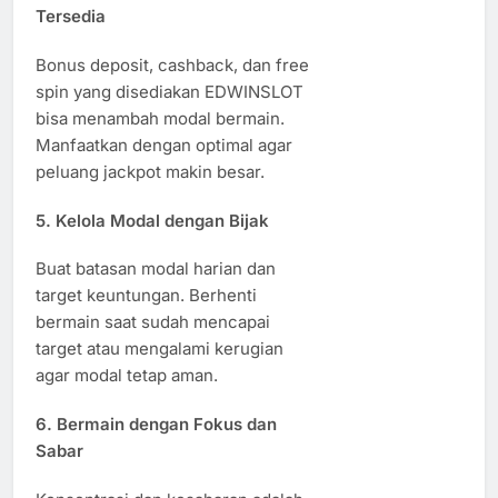
Tersedia
Bonus deposit, cashback, dan free
spin yang disediakan EDWINSLOT
bisa menambah modal bermain.
Manfaatkan dengan optimal agar
peluang jackpot makin besar.
5. Kelola Modal dengan Bijak
Buat batasan modal harian dan
target keuntungan. Berhenti
bermain saat sudah mencapai
target atau mengalami kerugian
agar modal tetap aman.
6. Bermain dengan Fokus dan
Sabar