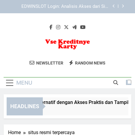
Skip
Lebah4D Login: Panduan Akses Akun yang Mudah
to
dan Praktis
content
Cara Daftar Edwinslot dengan Langkah Mudah
dan Praktis untuk Pengguna Baru
TIARA4D Link Alternatif dengan Akses Praktis
dan Tampilan Modern
EDWINSLOT Login: Analisis Akses dari Sisi
Keamanan dan Kecepatan
Vse Kreditnye
Dapatkan Informasi Lengkap Mengenai
Lebah4D Login: Panduan Akses Akun yang Mudah
NEWSLETTER
RANDOM NEWS
dan Praktis
Karty
Pilihan Kartu Kredit Terbaik Di Rusia.
Cara Daftar Edwinslot dengan Langkah Mudah
Panduan Aplikasi Dan Manfaat Kartu
dan Praktis untuk Pengguna Baru
MENU
Kredit Di Vse Kreditnye Karty.
ARA4D Link Alternatif dengan Akses Praktis dan Tampilan Mo
HEADLINES
Weeks Ago
Home
situs resmi terpercaya