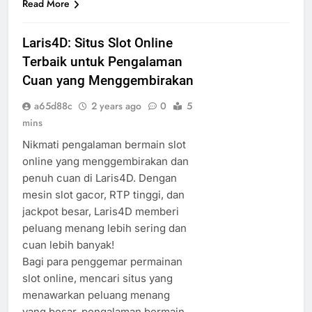
Read More
Laris4D: Situs Slot Online
Terbaik untuk Pengalaman
Cuan yang Menggembirakan
a65d88c
2 years ago
0
5
mins
Nikmati pengalaman bermain slot
online yang menggembirakan dan
penuh cuan di Laris4D. Dengan
mesin slot gacor, RTP tinggi, dan
jackpot besar, Laris4D memberi
peluang menang lebih sering dan
cuan lebih banyak!
Bagi para penggemar permainan
slot online, mencari situs yang
menawarkan peluang menang
yang besar, pengalaman bermain