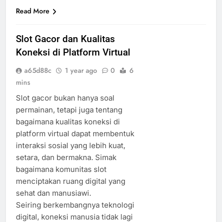
Read More
Slot Gacor dan Kualitas
Koneksi di Platform Virtual
a65d88c
1 year ago
0
6
mins
Slot gacor bukan hanya soal
permainan, tetapi juga tentang
bagaimana kualitas koneksi di
platform virtual dapat membentuk
interaksi sosial yang lebih kuat,
setara, dan bermakna. Simak
bagaimana komunitas slot
menciptakan ruang digital yang
sehat dan manusiawi.
Seiring berkembangnya teknologi
digital, koneksi manusia tidak lagi