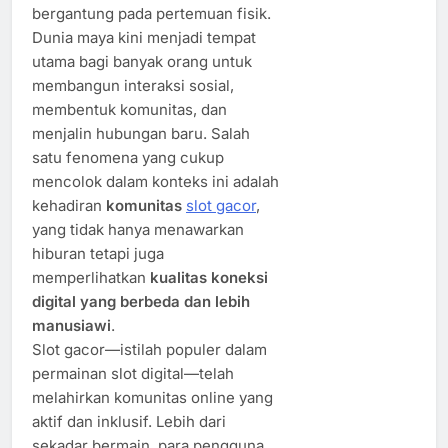
bergantung pada pertemuan fisik.
Dunia maya kini menjadi tempat
utama bagi banyak orang untuk
membangun interaksi sosial,
membentuk komunitas, dan
menjalin hubungan baru. Salah
satu fenomena yang cukup
mencolok dalam konteks ini adalah
kehadiran
komunitas
slot gacor
,
yang tidak hanya menawarkan
hiburan tetapi juga
memperlihatkan
kualitas koneksi
digital yang berbeda dan lebih
manusiawi
.
Slot gacor—istilah populer dalam
permainan slot digital—telah
melahirkan komunitas online yang
aktif dan inklusif. Lebih dari
sekadar bermain, para pengguna