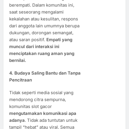
berempati. Dalam komunitas ini,
saat seseorang mengalami
kekalahan atau kesulitan, respons
dari anggota lain umumnya berupa
dukungan, dorongan semangat,
atau saran positif.
Empati yang
muncul dari interaksi ini
menciptakan ruang aman yang
bernilai.
4.
Budaya Saling Bantu dan Tanpa
Pencitraan
Tidak seperti media sosial yang
mendorong citra sempurna,
komunitas slot gacor
mengutamakan komunikasi apa
adanya
. Tidak ada tuntutan untuk
tampil “hebat” atau viral. Semua