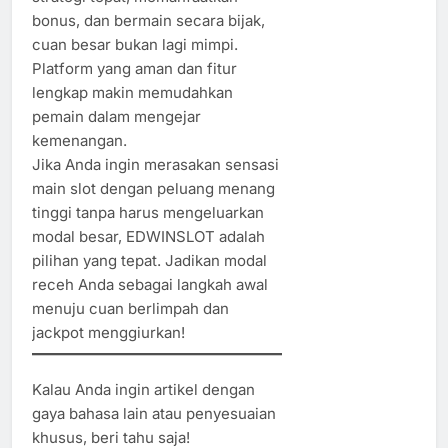
bonus, dan bermain secara bijak,
cuan besar bukan lagi mimpi.
Platform yang aman dan fitur
lengkap makin memudahkan
pemain dalam mengejar
kemenangan.
Jika Anda ingin merasakan sensasi
main slot dengan peluang menang
tinggi tanpa harus mengeluarkan
modal besar, EDWINSLOT adalah
pilihan yang tepat. Jadikan modal
receh Anda sebagai langkah awal
menuju cuan berlimpah dan
jackpot menggiurkan!
Kalau Anda ingin artikel dengan
gaya bahasa lain atau penyesuaian
khusus, beri tahu saja!