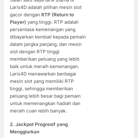
Laris4D adalah pilihan mesin slot
gacor dengan
RTP (Return to
Player)
yang tinggi. RTP adalah
persentase kemenangan yang
dibayarkan kembali kepada pemain
dalam jangka panjang, dan mesin
slot dengan RTP tinggi
memberikan peluang yang lebih
baik untuk meraih kemenangan.
Laris4D menawarkan berbagai
mesin slot yang memiliki RTP
tinggi, sehingga memberikan
peluang lebih besar bagi pemain
untuk memenangkan hadiah dan
meraih cuan lebih banyak.
2. Jackpot Progresif yang
Menggiurkan