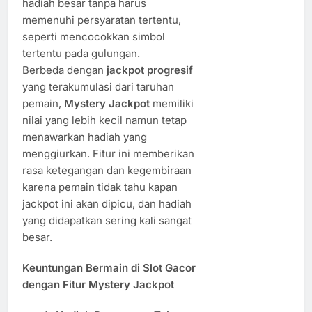
hadiah besar tanpa harus
memenuhi persyaratan tertentu,
seperti mencocokkan simbol
tertentu pada gulungan.
Berbeda dengan
jackpot progresif
yang terakumulasi dari taruhan
pemain,
Mystery Jackpot
memiliki
nilai yang lebih kecil namun tetap
menawarkan hadiah yang
menggiurkan. Fitur ini memberikan
rasa ketegangan dan kegembiraan
karena pemain tidak tahu kapan
jackpot ini akan dipicu, dan hadiah
yang didapatkan sering kali sangat
besar.
Keuntungan Bermain di Slot Gacor
dengan Fitur Mystery Jackpot