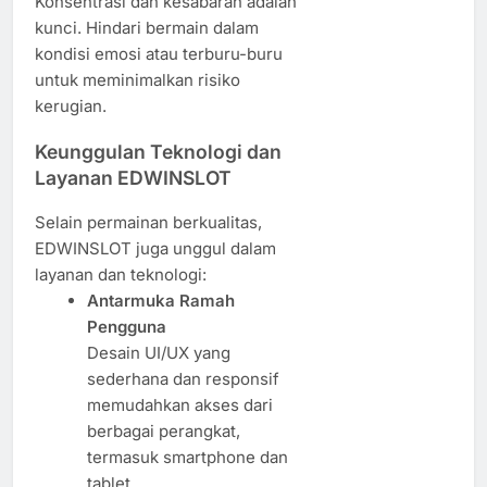
Konsentrasi dan kesabaran adalah
kunci. Hindari bermain dalam
kondisi emosi atau terburu-buru
untuk meminimalkan risiko
kerugian.
Keunggulan Teknologi dan
Layanan EDWINSLOT
Selain permainan berkualitas,
EDWINSLOT juga unggul dalam
layanan dan teknologi:
Antarmuka Ramah
Pengguna
Desain UI/UX yang
sederhana dan responsif
memudahkan akses dari
berbagai perangkat,
termasuk smartphone dan
tablet.