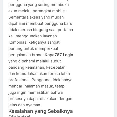
pengguna yang sering membuka
akun melalui perangkat mobile.
Sementara akses yang mudah
dipahami membuat pengguna baru
tidak merasa bingung saat pertama
kali menggunakan layanan.
Kombinasi ketiganya sangat
penting untuk memperkuat
pengalaman brand.
Kaya787 Login
yang dipahami melalui sudut
pandang keamanan, kecepatan,
dan kemudahan akan terasa lebih
profesional. Pengguna tidak hanya
mencari halaman masuk, tetapi
juga ingin memastikan bahwa
prosesnya dapat dilakukan dengan
jelas dan nyaman.
Kesalahan yang Sebaiknya