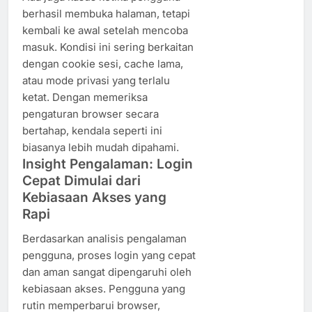
berhasil membuka halaman, tetapi
kembali ke awal setelah mencoba
masuk. Kondisi ini sering berkaitan
dengan cookie sesi, cache lama,
atau mode privasi yang terlalu
ketat. Dengan memeriksa
pengaturan browser secara
bertahap, kendala seperti ini
biasanya lebih mudah dipahami.
Insight Pengalaman: Login
Cepat Dimulai dari
Kebiasaan Akses yang
Rapi
Berdasarkan analisis pengalaman
pengguna, proses login yang cepat
dan aman sangat dipengaruhi oleh
kebiasaan akses. Pengguna yang
rutin memperbarui browser,