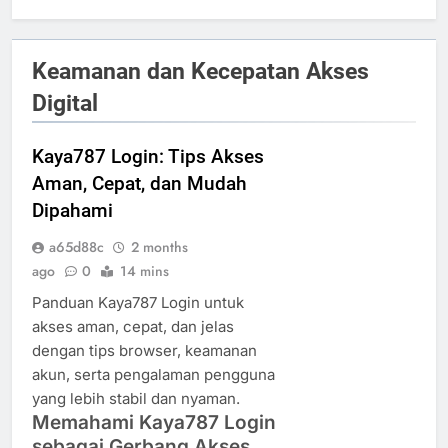
Keamanan dan Kecepatan Akses
Digital
Kaya787 Login: Tips Akses
Aman, Cepat, dan Mudah
Dipahami
a65d88c
2 months
ago
0
14 mins
Panduan Kaya787 Login untuk
akses aman, cepat, dan jelas
dengan tips browser, keamanan
akun, serta pengalaman pengguna
yang lebih stabil dan nyaman.
Memahami Kaya787 Login
sebagai Gerbang Akses