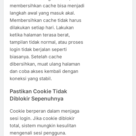
membersihkan cache bisa menjadi
langkah awal yang masuk akal.
Membersihkan cache tidak harus
dilakukan setiap hari. Lakukan
ketika halaman terasa berat,
tampilan tidak normal, atau proses
login tidak berjalan seperti
biasanya. Setelah cache
dibersihkan, muat ulang halaman
dan coba akses kembali dengan
koneksi yang stabil.
Pastikan Cookie Tidak
Diblokir Sepenuhnya
Cookie berperan dalam menjaga
sesi login. Jika cookie diblokir
total, sistem mungkin kesulitan
mengenali sesi pengguna.