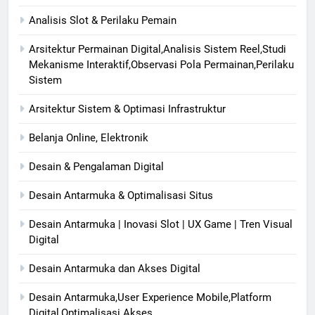
Analisis Slot & Perilaku Pemain
Arsitektur Permainan Digital,Analisis Sistem Reel,Studi
Mekanisme Interaktif,Observasi Pola Permainan,Perilaku
Sistem
Arsitektur Sistem & Optimasi Infrastruktur
Belanja Online, Elektronik
Desain & Pengalaman Digital
Desain Antarmuka & Optimalisasi Situs
Desain Antarmuka | Inovasi Slot | UX Game | Tren Visual
Digital
Desain Antarmuka dan Akses Digital
Desain Antarmuka,User Experience Mobile,Platform
Digital,Optimalisasi Akses