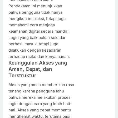
Pendekatan ini menunjukkan
bahwa pengguna tidak hanya
mengikuti instruksi, tetapi juga
memahami cara menjaga
keamanan digital secara mandiri.
Login yang baik bukan sekadar
berhasil masuk, tetapi juga
dilakukan dengan kesadaran
terhadap risiko dan kenyamanan.
Keunggulan Akses yang
Aman, Cepat, dan
Terstruktur
Akses yang aman memberikan rasa
tenang karena pengguna tahu
bahwa mereka melakukan proses
login dengan cara yang lebih hati-
hati. Akses yang cepat membantu
menghemat waktu, terutama bagi