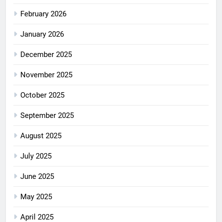
February 2026
January 2026
December 2025
November 2025
October 2025
September 2025
August 2025
July 2025
June 2025
May 2025
April 2025