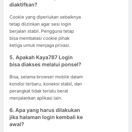
diaktifkan?
Cookie yang diperlukan sebaiknya
tetap diizinkan agar sesi login
berjalan stabil. Pengguna tetap
bisa membatasi cookie pihak
ketiga untuk menjaga privasi.
5. Apakah Kaya787 Login
bisa diakses melalui ponsel?
Bisa, selama browser mobile dalam
kondisi terbaru, koneksi stabil, dan
perangkat tidak terlalu berat
menjalankan aplikasi lain.
6. Apa yang harus dilakukan
jika halaman login kembali ke
awal?