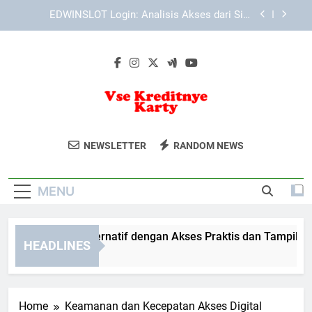
Skip
Lebah4D Login: Panduan Akses Akun yang Mudah
to
dan Praktis
content
Cara Daftar Edwinslot dengan Langkah Mudah
dan Praktis untuk Pengguna Baru
TIARA4D Link Alternatif dengan Akses Praktis
dan Tampilan Modern
EDWINSLOT Login: Analisis Akses dari Sisi
Keamanan dan Kecepatan
Vse Kreditnye
Dapatkan Informasi Lengkap Mengenai
Lebah4D Login: Panduan Akses Akun yang Mudah
NEWSLETTER
RANDOM NEWS
dan Praktis
Karty
Pilihan Kartu Kredit Terbaik Di Rusia.
Cara Daftar Edwinslot dengan Langkah Mudah
Panduan Aplikasi Dan Manfaat Kartu
dan Praktis untuk Pengguna Baru
MENU
Kredit Di Vse Kreditnye Karty.
IARA4D Link Alternatif dengan Akses Praktis dan Tampilan M
HEADLINES
 Weeks Ago
Home
Keamanan dan Kecepatan Akses Digital