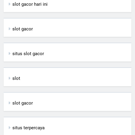
slot gacor hari ini
slot gacor
situs slot gacor
slot
slot gacor
situs terpercaya