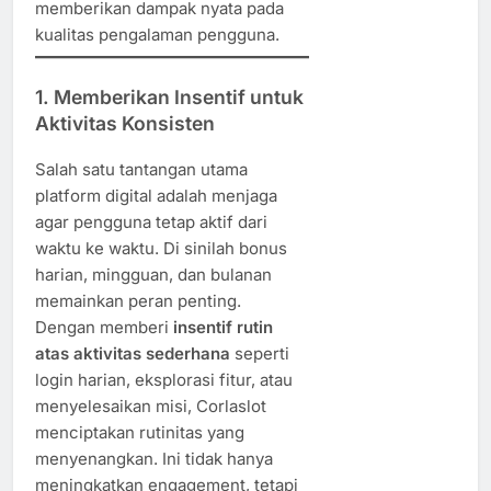
memberikan dampak nyata pada
kualitas pengalaman pengguna.
1. Memberikan Insentif untuk
Aktivitas Konsisten
Salah satu tantangan utama
platform digital adalah menjaga
agar pengguna tetap aktif dari
waktu ke waktu. Di sinilah bonus
harian, mingguan, dan bulanan
memainkan peran penting.
Dengan memberi
insentif rutin
atas aktivitas sederhana
seperti
login harian, eksplorasi fitur, atau
menyelesaikan misi, Corlaslot
menciptakan rutinitas yang
menyenangkan. Ini tidak hanya
meningkatkan engagement, tetapi