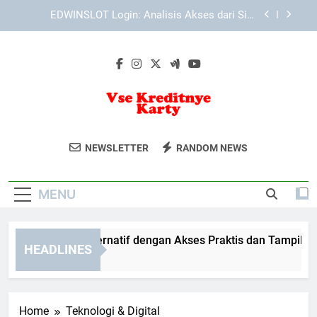
Skip
Lebah4D Login: Panduan Akses Akun yang Mudah
to
dan Praktis
content
Cara Daftar Edwinslot dengan Langkah Mudah
dan Praktis untuk Pengguna Baru
TIARA4D Link Alternatif dengan Akses Praktis
dan Tampilan Modern
EDWINSLOT Login: Analisis Akses dari Sisi
Keamanan dan Kecepatan
Vse Kreditnye
Dapatkan Informasi Lengkap Mengenai
Lebah4D Login: Panduan Akses Akun yang Mudah
NEWSLETTER
RANDOM NEWS
dan Praktis
Karty
Pilihan Kartu Kredit Terbaik Di Rusia.
Cara Daftar Edwinslot dengan Langkah Mudah
Panduan Aplikasi Dan Manfaat Kartu
dan Praktis untuk Pengguna Baru
MENU
Kredit Di Vse Kreditnye Karty.
IARA4D Link Alternatif dengan Akses Praktis dan Tampilan M
HEADLINES
 Weeks Ago
Home
Teknologi & Digital