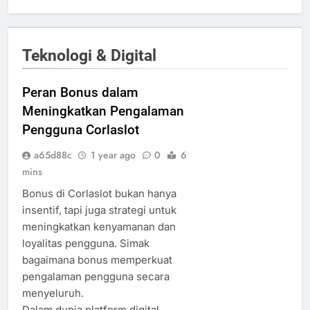
Teknologi & Digital
Peran Bonus dalam
Meningkatkan Pengalaman
Pengguna Corlaslot
a65d88c
1 year ago
0
6
mins
Bonus di Corlaslot bukan hanya
insentif, tapi juga strategi untuk
meningkatkan kenyamanan dan
loyalitas pengguna. Simak
bagaimana bonus memperkuat
pengalaman pengguna secara
menyeluruh.
Dalam dunia platform digital