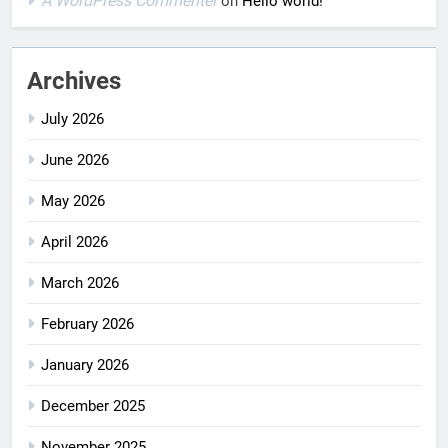
A WordPress Commenter
on
Hello world!
Archives
July 2026
June 2026
May 2026
April 2026
March 2026
February 2026
January 2026
December 2025
November 2025