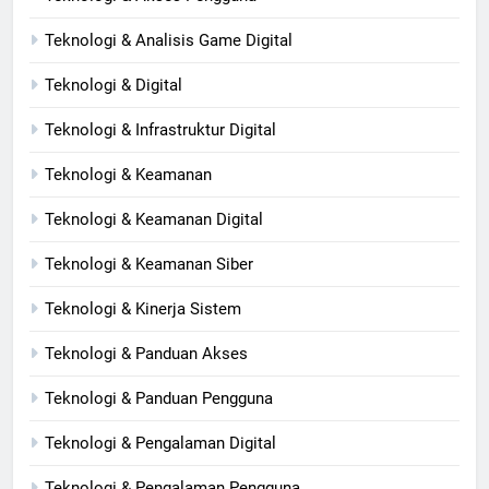
Teknologi & Analisis Game Digital
Teknologi & Digital
Teknologi & Infrastruktur Digital
Teknologi & Keamanan
Teknologi & Keamanan Digital
Teknologi & Keamanan Siber
Teknologi & Kinerja Sistem
Teknologi & Panduan Akses
Teknologi & Panduan Pengguna
Teknologi & Pengalaman Digital
Teknologi & Pengalaman Pengguna