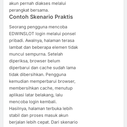
akun pernah diakses melalui
perangkat bersama.
Contoh Skenario Praktis
Seorang pengguna mencoba
EDWINSLOT login melalui ponsel
pribadi. Awalnya, halaman terasa
lambat dan beberapa elemen tidak
muncul sempurna. Setelah
diperiksa, browser belum
diperbarui dan cache sudah lama
tidak dibersihkan. Pengguna
kemudian memperbarui browser,
membersihkan cache, menutup
aplikasi latar belakang, lalu
mencoba login kembali.
Hasilnya, halaman terbuka lebih
stabil dan proses masuk akun
berjalan lebih cepat. Dari skenario