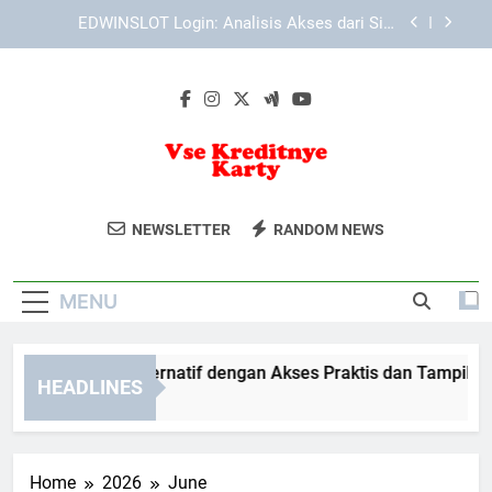
Skip
Lebah4D Login: Panduan Akses Akun yang Mudah
to
dan Praktis
content
Cara Daftar Edwinslot dengan Langkah Mudah
dan Praktis untuk Pengguna Baru
TIARA4D Link Alternatif dengan Akses Praktis
dan Tampilan Modern
EDWINSLOT Login: Analisis Akses dari Sisi
Keamanan dan Kecepatan
Vse Kreditnye
Dapatkan Informasi Lengkap Mengenai
Lebah4D Login: Panduan Akses Akun yang Mudah
NEWSLETTER
RANDOM NEWS
dan Praktis
Karty
Pilihan Kartu Kredit Terbaik Di Rusia.
Cara Daftar Edwinslot dengan Langkah Mudah
Panduan Aplikasi Dan Manfaat Kartu
dan Praktis untuk Pengguna Baru
MENU
Kredit Di Vse Kreditnye Karty.
ARA4D Link Alternatif dengan Akses Praktis dan Tampilan Mo
HEADLINES
Weeks Ago
Home
2026
June