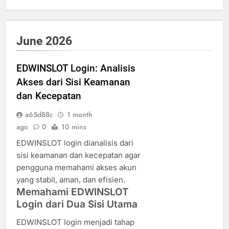
June 2026
EDWINSLOT Login: Analisis
Akses dari Sisi Keamanan
dan Kecepatan
a65d88c
1 month
ago
0
10 mins
EDWINSLOT login dianalisis dari
sisi keamanan dan kecepatan agar
pengguna memahami akses akun
yang stabil, aman, dan efisien.
Memahami EDWINSLOT
Login dari Dua Sisi Utama
EDWINSLOT login menjadi tahap