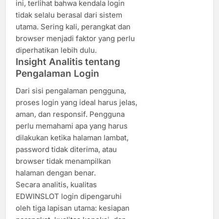
ini, terlihat bahwa kendala login
tidak selalu berasal dari sistem
utama. Sering kali, perangkat dan
browser menjadi faktor yang perlu
diperhatikan lebih dulu.
Insight Analitis tentang
Pengalaman Login
Dari sisi pengalaman pengguna,
proses login yang ideal harus jelas,
aman, dan responsif. Pengguna
perlu memahami apa yang harus
dilakukan ketika halaman lambat,
password tidak diterima, atau
browser tidak menampilkan
halaman dengan benar.
Secara analitis, kualitas
EDWINSLOT login dipengaruhi
oleh tiga lapisan utama: kesiapan