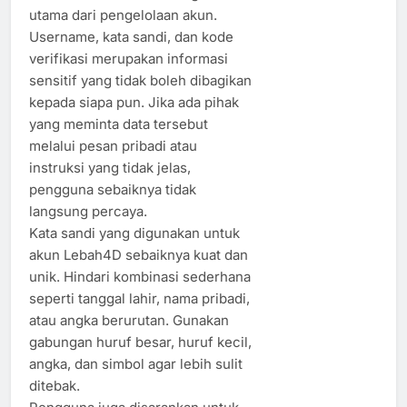
utama dari pengelolaan akun.
Username, kata sandi, dan kode
verifikasi merupakan informasi
sensitif yang tidak boleh dibagikan
kepada siapa pun. Jika ada pihak
yang meminta data tersebut
melalui pesan pribadi atau
instruksi yang tidak jelas,
pengguna sebaiknya tidak
langsung percaya.
Kata sandi yang digunakan untuk
akun Lebah4D sebaiknya kuat dan
unik. Hindari kombinasi sederhana
seperti tanggal lahir, nama pribadi,
atau angka berurutan. Gunakan
gabungan huruf besar, huruf kecil,
angka, dan simbol agar lebih sulit
ditebak.