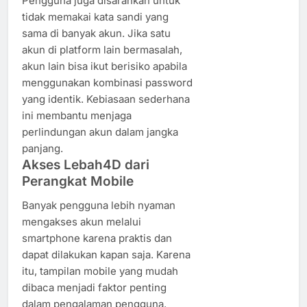
Pengguna juga disarankan untuk
tidak memakai kata sandi yang
sama di banyak akun. Jika satu
akun di platform lain bermasalah,
akun lain bisa ikut berisiko apabila
menggunakan kombinasi password
yang identik. Kebiasaan sederhana
ini membantu menjaga
perlindungan akun dalam jangka
panjang.
Akses Lebah4D dari
Perangkat Mobile
Banyak pengguna lebih nyaman
mengakses akun melalui
smartphone karena praktis dan
dapat dilakukan kapan saja. Karena
itu, tampilan mobile yang mudah
dibaca menjadi faktor penting
dalam pengalaman pengguna.