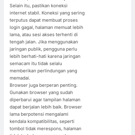
Selain itu, pastikan koneksi
internet stabil. Koneksi yang sering
terputus dapat membuat proses
login gagal, halaman memuat lebih
lama, atau sesi akses terhenti di
tengah jalan. Jika menggunakan
jaringan publik, pengguna perlu
lebih berhati-hati karena jaringan
semacam itu tidak selalu
memberikan perlindungan yang
memadai.
Browser juga berperan penting.
Gunakan browser yang sudah
diperbarui agar tampilan halaman
dapat berjalan lebih baik. Browser
lama berpotensi mengalami
kendala kompatibilitas, seperti
tombol tidak merespons, halaman