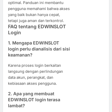
optimal. Panduan ini membantu
pengguna memahami bahwa akses
yang baik bukan hanya cepat,
tetapi juga aman dan terkontrol.
FAQ tentang EDWINSLOT
Login
1. Mengapa EDWINSLOT
login perlu dianalisis dari sisi
keamanan?
Karena proses login berkaitan
langsung dengan perlindungan
data akun, perangkat, dan
kebiasaan akses pengguna.
2. Apa yang membuat
EDWINSLOT login terasa
lambat?