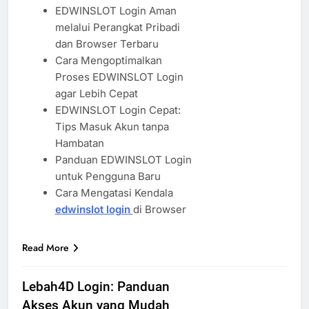
EDWINSLOT Login Aman
melalui Perangkat Pribadi
dan Browser Terbaru
Cara Mengoptimalkan
Proses EDWINSLOT Login
agar Lebih Cepat
EDWINSLOT Login Cepat:
Tips Masuk Akun tanpa
Hambatan
Panduan EDWINSLOT Login
untuk Pengguna Baru
Cara Mengatasi Kendala
edwinslot login
di Browser
Read More
Lebah4D Login: Panduan
Akses Akun yang Mudah