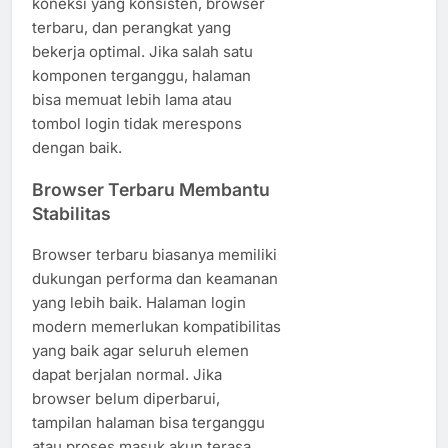
koneksi yang konsisten, browser
terbaru, dan perangkat yang
bekerja optimal. Jika salah satu
komponen terganggu, halaman
bisa memuat lebih lama atau
tombol login tidak merespons
dengan baik.
Browser Terbaru Membantu
Stabilitas
Browser terbaru biasanya memiliki
dukungan performa dan keamanan
yang lebih baik. Halaman login
modern memerlukan kompatibilitas
yang baik agar seluruh elemen
dapat berjalan normal. Jika
browser belum diperbarui,
tampilan halaman bisa terganggu
atau proses masuk akun terasa