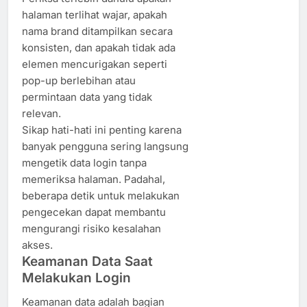
halaman terlihat wajar, apakah
nama brand ditampilkan secara
konsisten, dan apakah tidak ada
elemen mencurigakan seperti
pop-up berlebihan atau
permintaan data yang tidak
relevan.
Sikap hati-hati ini penting karena
banyak pengguna sering langsung
mengetik data login tanpa
memeriksa halaman. Padahal,
beberapa detik untuk melakukan
pengecekan dapat membantu
mengurangi risiko kesalahan
akses.
Keamanan Data Saat
Melakukan Login
Keamanan data adalah bagian