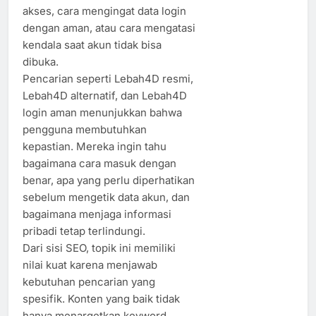
akses, cara mengingat data login
dengan aman, atau cara mengatasi
kendala saat akun tidak bisa
dibuka.
Pencarian seperti Lebah4D resmi,
Lebah4D alternatif, dan Lebah4D
login aman menunjukkan bahwa
pengguna membutuhkan
kepastian. Mereka ingin tahu
bagaimana cara masuk dengan
benar, apa yang perlu diperhatikan
sebelum mengetik data akun, dan
bagaimana menjaga informasi
pribadi tetap terlindungi.
Dari sisi SEO, topik ini memiliki
nilai kuat karena menjawab
kebutuhan pencarian yang
spesifik. Konten yang baik tidak
hanya menargetkan keyword,