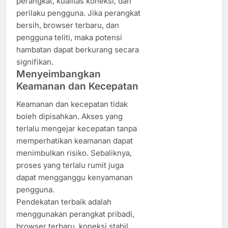
perangkat, kualitas koneksi, dan
perilaku pengguna. Jika perangkat
bersih, browser terbaru, dan
pengguna teliti, maka potensi
hambatan dapat berkurang secara
signifikan.
Menyeimbangkan
Keamanan dan Kecepatan
Keamanan dan kecepatan tidak
boleh dipisahkan. Akses yang
terlalu mengejar kecepatan tanpa
memperhatikan keamanan dapat
menimbulkan risiko. Sebaliknya,
proses yang terlalu rumit juga
dapat mengganggu kenyamanan
pengguna.
Pendekatan terbaik adalah
menggunakan perangkat pribadi,
browser terbaru, koneksi stabil,