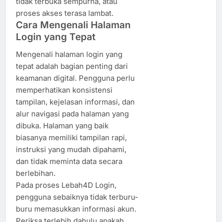
tidak terbuka sempurna, atau
proses akses terasa lambat.
Cara Mengenali Halaman
Login yang Tepat
Mengenali halaman login yang
tepat adalah bagian penting dari
keamanan digital. Pengguna perlu
memperhatikan konsistensi
tampilan, kejelasan informasi, dan
alur navigasi pada halaman yang
dibuka. Halaman yang baik
biasanya memiliki tampilan rapi,
instruksi yang mudah dipahami,
dan tidak meminta data secara
berlebihan.
Pada proses Lebah4D Login,
pengguna sebaiknya tidak terburu-
buru memasukkan informasi akun.
Periksa terlebih dahulu apakah