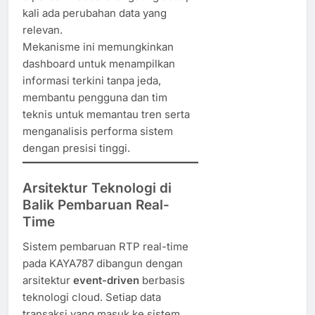
kali ada perubahan data yang
relevan.
Mekanisme ini memungkinkan
dashboard untuk menampilkan
informasi terkini tanpa jeda,
membantu pengguna dan tim
teknis untuk memantau tren serta
menganalisis performa sistem
dengan presisi tinggi.
Arsitektur Teknologi di
Balik Pembaruan Real-
Time
Sistem pembaruan RTP real-time
pada KAYA787 dibangun dengan
arsitektur
event-driven
berbasis
teknologi cloud. Setiap data
transaksi yang masuk ke sistem