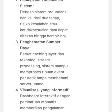
Sistem:
Dengan sistem redundansi
dan validasi dua tahap,
risiko kesalahan atau
ketidaksesuaian data dapat
ditekan hingga hampir nol.
Penghematan Sumber
Daya:
Berkat caching layer dan
teknologi stream
processing, sistem mampu
memproses ribuan event
per detik tanpa membebani
server utama.
Visualisasi yang Informatif:
Dashboard interaktif dengan
pembaruan otomatis
memberikan pengalaman