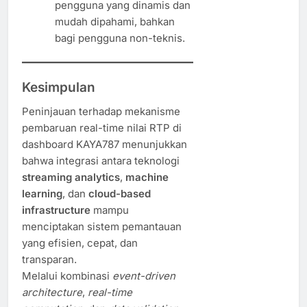
pengguna yang dinamis dan
mudah dipahami, bahkan
bagi pengguna non-teknis.
Kesimpulan
Peninjauan terhadap mekanisme
pembaruan real-time nilai RTP di
dashboard KAYA787 menunjukkan
bahwa integrasi antara teknologi
streaming analytics
,
machine
learning
, dan
cloud-based
infrastructure
mampu
menciptakan sistem pemantauan
yang efisien, cepat, dan
transparan.
Melalui kombinasi
event-driven
architecture
,
real-time