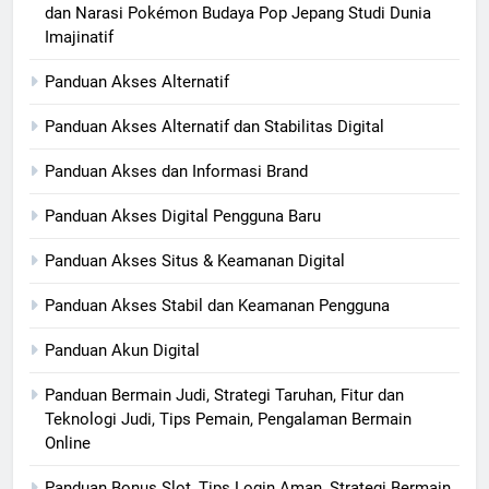
dan Narasi Pokémon Budaya Pop Jepang Studi Dunia
Imajinatif
Panduan Akses Alternatif
Panduan Akses Alternatif dan Stabilitas Digital
Panduan Akses dan Informasi Brand
Panduan Akses Digital Pengguna Baru
Panduan Akses Situs & Keamanan Digital
Panduan Akses Stabil dan Keamanan Pengguna
Panduan Akun Digital
Panduan Bermain Judi, Strategi Taruhan, Fitur dan
Teknologi Judi, Tips Pemain, Pengalaman Bermain
Online
Panduan Bonus Slot, Tips Login Aman, Strategi Bermain