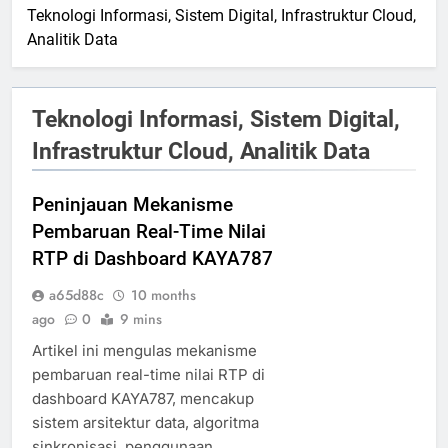
Teknologi Informasi, Sistem Digital, Infrastruktur Cloud,
Analitik Data
Teknologi Informasi, Sistem Digital,
Infrastruktur Cloud, Analitik Data
Peninjauan Mekanisme
Pembaruan Real-Time Nilai
RTP di Dashboard KAYA787
a65d88c
10 months
ago
0
9 mins
Artikel ini mengulas mekanisme
pembaruan real-time nilai RTP di
dashboard KAYA787, mencakup
sistem arsitektur data, algoritma
sinkronisasi, penggunaan