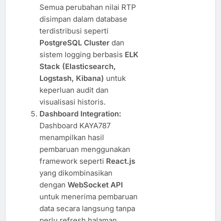
Semua perubahan nilai RTP
disimpan dalam database
terdistribusi seperti
PostgreSQL Cluster
dan
sistem logging berbasis
ELK
Stack (Elasticsearch,
Logstash, Kibana)
untuk
keperluan audit dan
visualisasi historis.
Dashboard Integration:
Dashboard KAYA787
menampilkan hasil
pembaruan menggunakan
framework seperti
React.js
yang dikombinasikan
dengan
WebSocket API
untuk menerima pembaruan
data secara langsung tanpa
perlu refresh halaman.