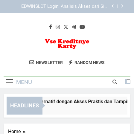
Skip
Lebah4D Login: Panduan Akses Akun yang Mudah
to
dan Praktis
content
Cara Daftar Edwinslot dengan Langkah Mudah
dan Praktis untuk Pengguna Baru
TIARA4D Link Alternatif dengan Akses Praktis
dan Tampilan Modern
EDWINSLOT Login: Analisis Akses dari Sisi
Keamanan dan Kecepatan
Vse Kreditnye
Dapatkan Informasi Lengkap Mengenai
Lebah4D Login: Panduan Akses Akun yang Mudah
NEWSLETTER
RANDOM NEWS
dan Praktis
Karty
Pilihan Kartu Kredit Terbaik Di Rusia.
Cara Daftar Edwinslot dengan Langkah Mudah
Panduan Aplikasi Dan Manfaat Kartu
dan Praktis untuk Pengguna Baru
MENU
Kredit Di Vse Kreditnye Karty.
ARA4D Link Alternatif dengan Akses Praktis dan Tampilan Mo
HEADLINES
Weeks Ago
Home