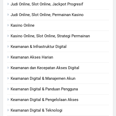
Judi Online, Slot Online, Jackpot Progresif
Judi Online, Slot Online, Permainan Kasino
Kasino Online
Kasino Online, Slot Online, Strategi Permainan
Keamanan & Infrastruktur Digital
Keamanan Akses Harian
Keamanan dan Kecepatan Akses Digital
Keamanan Digital & Manajemen Akun
Keamanan Digital & Panduan Pengguna
Keamanan Digital & Pengelolaan Akses
Keamanan Digital & Teknologi