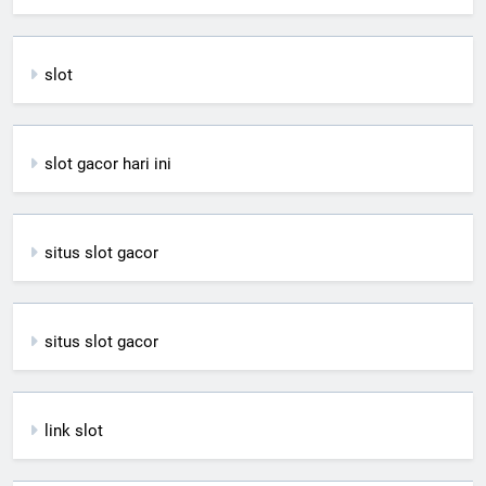
slot
slot gacor hari ini
situs slot gacor
situs slot gacor
link slot