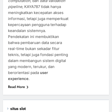
computation
, dan
data validation
pipeline
, KAYA787 tidak hanya
meningkatkan kecepatan akses
informasi, tetapi juga memperkuat
kepercayaan pengguna terhadap
keandalan sistemnya.
Pendekatan ini membuktikan
bahwa pembaruan data secara
real-time bukan sekadar fitur
teknis, tetapi juga fondasi penting
dalam membangun sistem digital
yang modern, terukur, dan
berorientasi pada
user
experience
.
Read More
situs slot