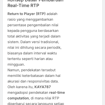
Real-Time RTP
Return to Player (RTP)
adalah
rasio yang menggambarkan
persentase pengembalian nilai
kepada pengguna berdasarkan
total aktivitas yang terjadi dalam
sistem. Dalam versi tradisional,
nilai ini dihitung secara periodik,
biasanya dalam interval waktu
tertentu seperti harian atau
mingguan.
Namun, pendekatan tersebut
memiliki keterbatasan dalam hal
akurasi dan responsivitas data.
Oleh karena itu,
KAYA787
mengadopsi pendekatan
real-time
computation
, di mana nilai RTP
diperbarui secara langsung setiap