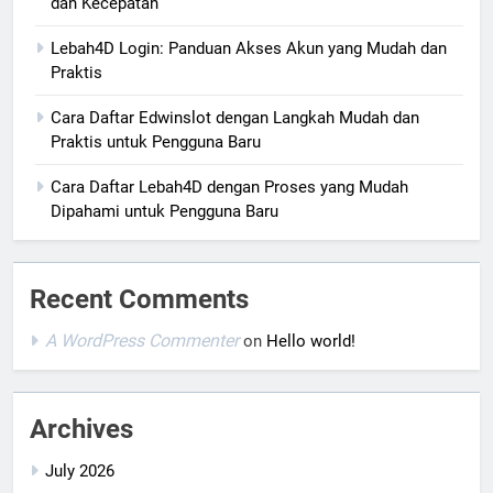
dan Kecepatan
Lebah4D Login: Panduan Akses Akun yang Mudah dan
Praktis
Cara Daftar Edwinslot dengan Langkah Mudah dan
Praktis untuk Pengguna Baru
Cara Daftar Lebah4D dengan Proses yang Mudah
Dipahami untuk Pengguna Baru
Recent Comments
A WordPress Commenter
on
Hello world!
Archives
July 2026