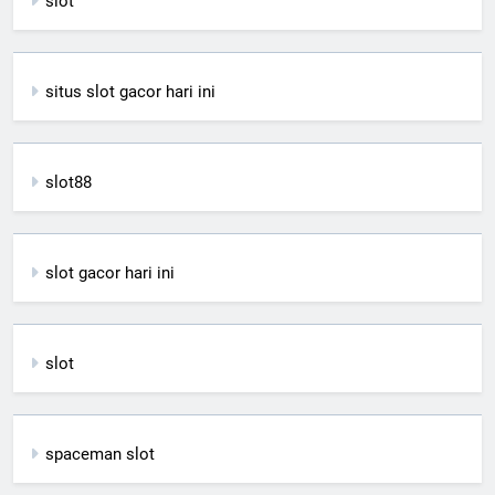
slot
situs slot gacor hari ini
slot88
slot gacor hari ini
slot
spaceman slot