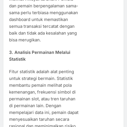
dan pemain berpengalaman sama-
sama perlu terbiasa menggunakan
dashboard untuk memastikan
semua transaksi tercatat dengan
baik dan tidak ada kesalahan yang
bisa merugikan.
3. Analisis Permainan Melalui
Statistik
Fitur statistik adalah alat penting
untuk strategi bermain. Statistik
membantu pemain melihat pola
kemenangan, frekuensi simbol di
permainan slot, atau tren taruhan
di permainan lain. Dengan
mempelajari data ini, pemain dapat
menyesuaikan taruhan secara
rasional dan meminimalkan risiko