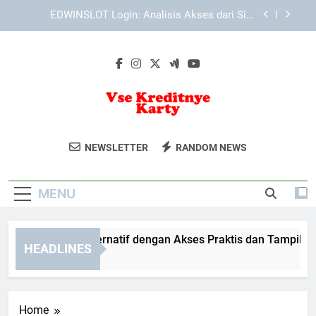
Skip
Lebah4D Login: Panduan Akses Akun yang Mudah
to
dan Praktis
content
Cara Daftar Edwinslot dengan Langkah Mudah
dan Praktis untuk Pengguna Baru
TIARA4D Link Alternatif dengan Akses Praktis
dan Tampilan Modern
EDWINSLOT Login: Analisis Akses dari Sisi
Keamanan dan Kecepatan
Vse Kreditnye
Dapatkan Informasi Lengkap Mengenai
Lebah4D Login: Panduan Akses Akun yang Mudah
NEWSLETTER
RANDOM NEWS
dan Praktis
Karty
Pilihan Kartu Kredit Terbaik Di Rusia.
Cara Daftar Edwinslot dengan Langkah Mudah
Panduan Aplikasi Dan Manfaat Kartu
dan Praktis untuk Pengguna Baru
MENU
Kredit Di Vse Kreditnye Karty.
ARA4D Link Alternatif dengan Akses Praktis dan Tampilan Mo
HEADLINES
Weeks Ago
Home