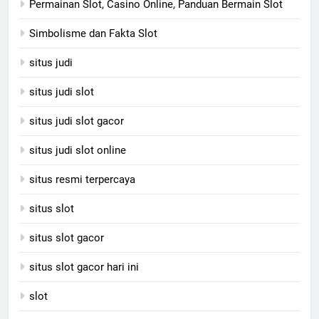
Permainan Slot, Casino Online, Panduan Bermain Slot
Simbolisme dan Fakta Slot
situs judi
situs judi slot
situs judi slot gacor
situs judi slot online
situs resmi terpercaya
situs slot
situs slot gacor
situs slot gacor hari ini
slot