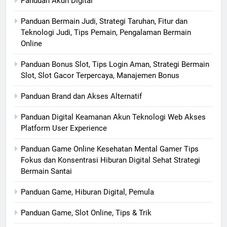
Panduan Akun Digital
Panduan Bermain Judi, Strategi Taruhan, Fitur dan
Teknologi Judi, Tips Pemain, Pengalaman Bermain
Online
Panduan Bonus Slot, Tips Login Aman, Strategi Bermain
Slot, Slot Gacor Terpercaya, Manajemen Bonus
Panduan Brand dan Akses Alternatif
Panduan Digital Keamanan Akun Teknologi Web Akses
Platform User Experience
Panduan Game Online Kesehatan Mental Gamer Tips
Fokus dan Konsentrasi Hiburan Digital Sehat Strategi
Bermain Santai
Panduan Game, Hiburan Digital, Pemula
Panduan Game, Slot Online, Tips & Trik