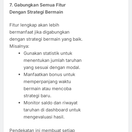
7. Gabungkan Semua Fitur
Dengan Strategi Bermain
Fitur lengkap akan lebih
bermanfaat jika digabungkan
dengan strategi bermain yang baik.
Misalnya:
Gunakan statistik untuk
menentukan jumlah taruhan
yang sesuai dengan modal.
Manfaatkan bonus untuk
memperpanjang waktu
bermain atau mencoba
strategi baru.
Monitor saldo dan riwayat
taruhan di dashboard untuk
mengevaluasi hasil.
Pendekatan ini membuat setiap