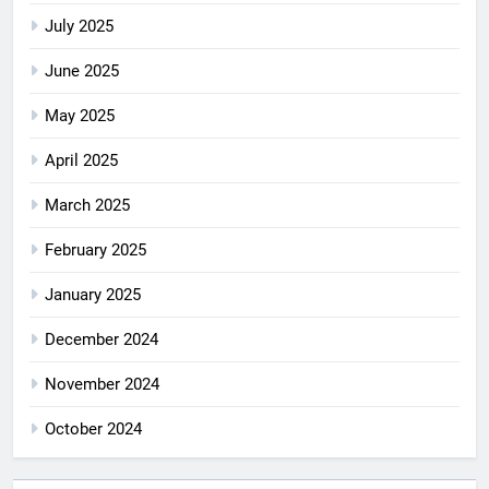
July 2025
June 2025
May 2025
April 2025
March 2025
February 2025
January 2025
December 2024
November 2024
October 2024