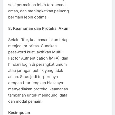
sesi permainan lebih terencana,
aman, dan meningkatkan peluang
bermain lebih optimal.
8. Keamanan dan Proteksi Akun
Selain fitur, keamanan akun tetap
menjadi prioritas. Gunakan
password kuat, aktifkan Multi-
Factor Authentication (MFA), dan
hindari login di perangkat umum
atau jaringan publik yang tidak
aman. Situs judi terpercaya
dengan fitur lengkap biasanya
menyediakan protokol keamanan
tambahan untuk melindungi data
dan modal pemain.
Kesimpulan