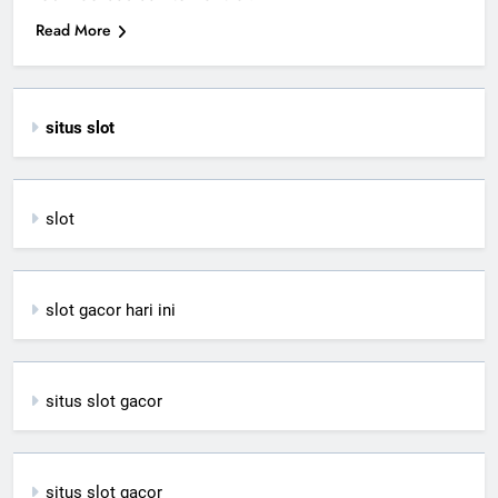
Read More
situs slot
slot
slot gacor hari ini
situs slot gacor
situs slot gacor