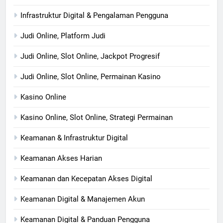
Infrastruktur Digital & Pengalaman Pengguna
Judi Online, Platform Judi
Judi Online, Slot Online, Jackpot Progresif
Judi Online, Slot Online, Permainan Kasino
Kasino Online
Kasino Online, Slot Online, Strategi Permainan
Keamanan & Infrastruktur Digital
Keamanan Akses Harian
Keamanan dan Kecepatan Akses Digital
Keamanan Digital & Manajemen Akun
Keamanan Digital & Panduan Pengguna