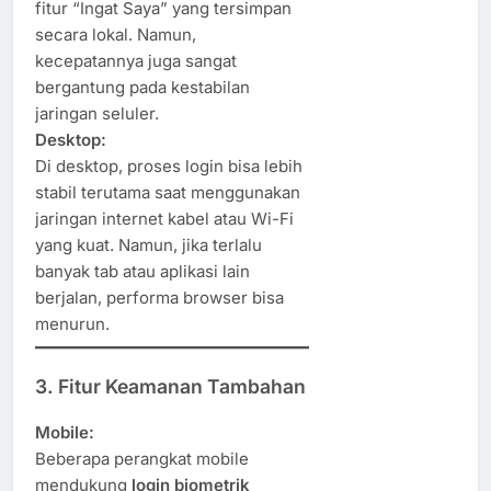
fitur “Ingat Saya” yang tersimpan
secara lokal. Namun,
kecepatannya juga sangat
bergantung pada kestabilan
jaringan seluler.
Desktop:
Di desktop, proses login bisa lebih
stabil terutama saat menggunakan
jaringan internet kabel atau Wi-Fi
yang kuat. Namun, jika terlalu
banyak tab atau aplikasi lain
berjalan, performa browser bisa
menurun.
3. Fitur Keamanan Tambahan
Mobile:
Beberapa perangkat mobile
mendukung
login biometrik