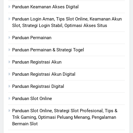
Panduan Keamanan Akses Digital
Panduan Login Aman, Tips Slot Online, Keamanan Akun
Slot, Strategi Login Stabil, Optimasi Akses Situs
Panduan Permainan
Panduan Permainan & Strategi Togel
Panduan Registrasi Akun
Panduan Registrasi Akun Digital
Panduan Registrasi Digital
Panduan Slot Online
Panduan Slot Online, Strategi Slot Profesional, Tips &
Trik Gaming, Optimasi Peluang Menang, Pengalaman
Bermain Slot