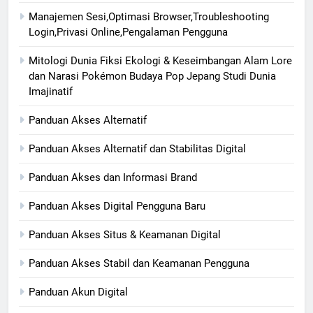
Manajemen Sesi,Optimasi Browser,Troubleshooting
Login,Privasi Online,Pengalaman Pengguna
Mitologi Dunia Fiksi Ekologi & Keseimbangan Alam Lore
dan Narasi Pokémon Budaya Pop Jepang Studi Dunia
Imajinatif
Panduan Akses Alternatif
Panduan Akses Alternatif dan Stabilitas Digital
Panduan Akses dan Informasi Brand
Panduan Akses Digital Pengguna Baru
Panduan Akses Situs & Keamanan Digital
Panduan Akses Stabil dan Keamanan Pengguna
Panduan Akun Digital