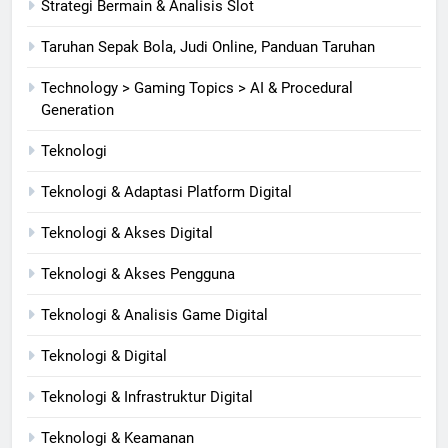
Strategi Bermain & Analisis Slot
Taruhan Sepak Bola, Judi Online, Panduan Taruhan
Technology > Gaming Topics > AI & Procedural
Generation
Teknologi
Teknologi & Adaptasi Platform Digital
Teknologi & Akses Digital
Teknologi & Akses Pengguna
Teknologi & Analisis Game Digital
Teknologi & Digital
Teknologi & Infrastruktur Digital
Teknologi & Keamanan