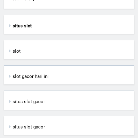
situs slot
slot
slot gacor hari ini
situs slot gacor
situs slot gacor