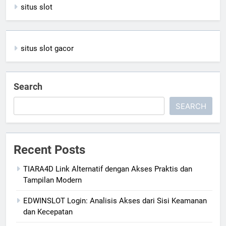
situs slot
situs slot gacor
Search
SEARCH
Recent Posts
TIARA4D Link Alternatif dengan Akses Praktis dan
Tampilan Modern
EDWINSLOT Login: Analisis Akses dari Sisi Keamanan
dan Kecepatan