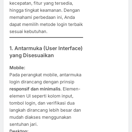
kecepatan, fitur yang tersedia,
hingga tingkat keamanan. Dengan
memahami perbedaan ini, Anda
dapat memilih metode login terbaik
sesuai kebutuhan.
1. Antarmuka (User Interface)
yang Disesuaikan
Mobile:
Pada perangkat mobile, antarmuka
login dirancang dengan prinsip
responsif dan minimalis
. Elemen-
elemen UI seperti kolom input,
tombol login, dan verifikasi dua
langkah dirancang lebih besar dan
mudah diakses menggunakan
sentuhan jari.
Desktop: