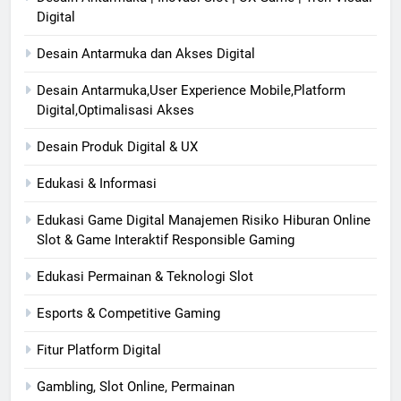
Digital
Desain Antarmuka dan Akses Digital
Desain Antarmuka,User Experience Mobile,Platform
Digital,Optimalisasi Akses
Desain Produk Digital & UX
Edukasi & Informasi
Edukasi Game Digital Manajemen Risiko Hiburan Online
Slot & Game Interaktif Responsible Gaming
Edukasi Permainan & Teknologi Slot
Esports & Competitive Gaming
Fitur Platform Digital
Gambling, Slot Online, Permainan