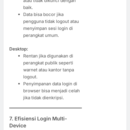
atau tidak dikunci dengan
baik.
Data bisa bocor jika
pengguna tidak logout atau
menyimpan sesi login di
perangkat umum.
Desktop:
Rentan jika digunakan di
perangkat publik seperti
warnet atau kantor tanpa
logout.
Penyimpanan data login di
browser bisa menjadi celah
jika tidak dienkripsi.
7. Efisiensi Login Multi-
Device