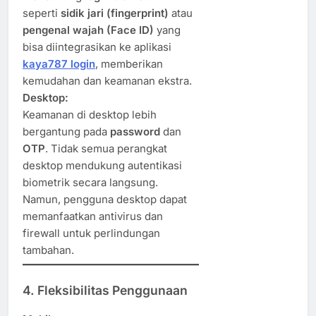
seperti
sidik jari (fingerprint)
atau
pengenal wajah (Face ID)
yang
bisa diintegrasikan ke aplikasi
kaya787 login
, memberikan
kemudahan dan keamanan ekstra.
Desktop:
Keamanan di desktop lebih
bergantung pada
password
dan
OTP
. Tidak semua perangkat
desktop mendukung autentikasi
biometrik secara langsung.
Namun, pengguna desktop dapat
memanfaatkan antivirus dan
firewall untuk perlindungan
tambahan.
4. Fleksibilitas Penggunaan