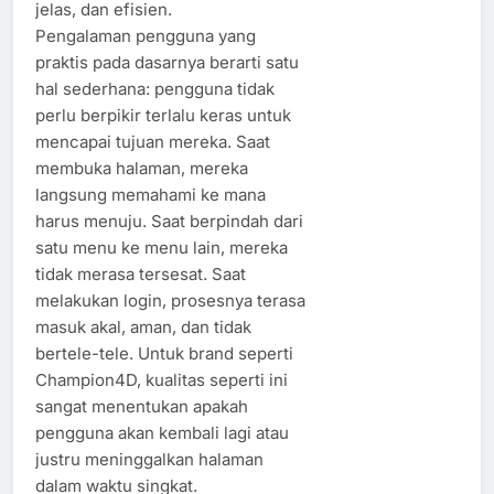
jelas, dan efisien.
Pengalaman pengguna yang
praktis pada dasarnya berarti satu
hal sederhana: pengguna tidak
perlu berpikir terlalu keras untuk
mencapai tujuan mereka. Saat
membuka halaman, mereka
langsung memahami ke mana
harus menuju. Saat berpindah dari
satu menu ke menu lain, mereka
tidak merasa tersesat. Saat
melakukan login, prosesnya terasa
masuk akal, aman, dan tidak
bertele-tele. Untuk brand seperti
Champion4D, kualitas seperti ini
sangat menentukan apakah
pengguna akan kembali lagi atau
justru meninggalkan halaman
dalam waktu singkat.