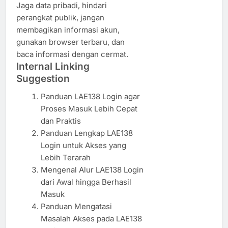
Jaga data pribadi, hindari
perangkat publik, jangan
membagikan informasi akun,
gunakan browser terbaru, dan
baca informasi dengan cermat.
Internal Linking
Suggestion
Panduan LAE138 Login agar
Proses Masuk Lebih Cepat
dan Praktis
Panduan Lengkap LAE138
Login untuk Akses yang
Lebih Terarah
Mengenal Alur LAE138 Login
dari Awal hingga Berhasil
Masuk
Panduan Mengatasi
Masalah Akses pada LAE138