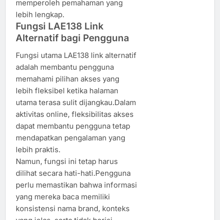
memperoleh pemahaman yang
lebih lengkap.
Fungsi LAE138 Link
Alternatif bagi Pengguna
Fungsi utama LAE138 link alternatif
adalah membantu pengguna
memahami pilihan akses yang
lebih fleksibel ketika halaman
utama terasa sulit dijangkau.Dalam
aktivitas online, fleksibilitas akses
dapat membantu pengguna tetap
mendapatkan pengalaman yang
lebih praktis.
Namun, fungsi ini tetap harus
dilihat secara hati-hati.Pengguna
perlu memastikan bahwa informasi
yang mereka baca memiliki
konsistensi nama brand, konteks