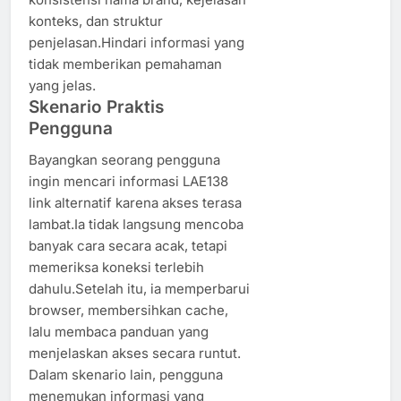
konteks, dan struktur
penjelasan.Hindari informasi yang
tidak memberikan pemahaman
yang jelas.
Skenario Praktis
Pengguna
Bayangkan seorang pengguna
ingin mencari informasi LAE138
link alternatif karena akses terasa
lambat.Ia tidak langsung mencoba
banyak cara secara acak, tetapi
memeriksa koneksi terlebih
dahulu.Setelah itu, ia memperbarui
browser, membersihkan cache,
lalu membaca panduan yang
menjelaskan akses secara runtut.
Dalam skenario lain, pengguna
menemukan informasi yang