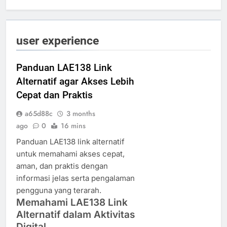
user experience
Panduan LAE138 Link
Alternatif agar Akses Lebih
Cepat dan Praktis
a65d88c
3 months
ago
0
16 mins
Panduan LAE138 link alternatif
untuk memahami akses cepat,
aman, dan praktis dengan
informasi jelas serta pengalaman
pengguna yang terarah.
Memahami LAE138 Link
Alternatif dalam Aktivitas
Digital