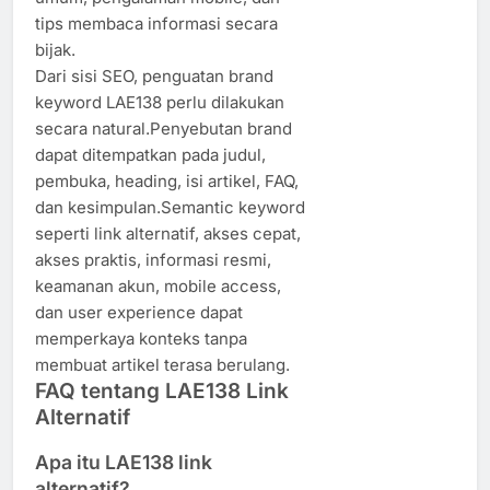
tips membaca informasi secara
bijak.
Dari sisi SEO, penguatan brand
keyword LAE138 perlu dilakukan
secara natural.Penyebutan brand
dapat ditempatkan pada judul,
pembuka, heading, isi artikel, FAQ,
dan kesimpulan.Semantic keyword
seperti link alternatif, akses cepat,
akses praktis, informasi resmi,
keamanan akun, mobile access,
dan user experience dapat
memperkaya konteks tanpa
membuat artikel terasa berulang.
FAQ tentang LAE138 Link
Alternatif
Apa itu LAE138 link
alternatif?