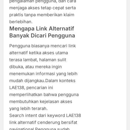
pengalaman pengguna, dan cara
menjaga akses tetap cepat serta
praktis tanpa memberikan klaim
berlebihan.
Mengapa Link Alternatif
Banyak Dicari Pengguna
Pengguna biasanya mencari link
alternatif ketika akses utama
terasa lambat, halaman sulit
dibuka, atau mereka ingin
menemukan informasi yang lebih
mudah dijangkau.Dalam konteks
LAE138, pencarian ini
memperlihatkan bahwa pengguna
membutuhkan kejelasan akses
yang lebih terarah.
Search intent dari keyword LAE138
link alternatif cenderung bersifat
navigational.Pengguna sudah