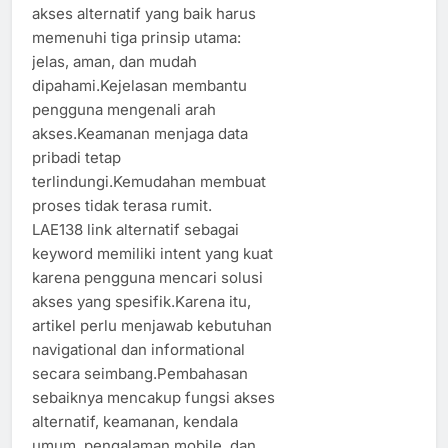
akses alternatif yang baik harus
memenuhi tiga prinsip utama:
jelas, aman, dan mudah
dipahami.Kejelasan membantu
pengguna mengenali arah
akses.Keamanan menjaga data
pribadi tetap
terlindungi.Kemudahan membuat
proses tidak terasa rumit.
LAE138 link alternatif sebagai
keyword memiliki intent yang kuat
karena pengguna mencari solusi
akses yang spesifik.Karena itu,
artikel perlu menjawab kebutuhan
navigational dan informational
secara seimbang.Pembahasan
sebaiknya mencakup fungsi akses
alternatif, keamanan, kendala
umum, pengalaman mobile, dan