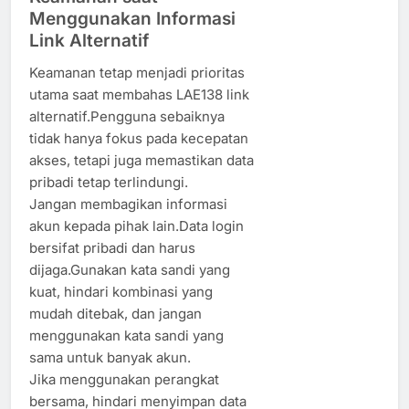
Menggunakan Informasi
Link Alternatif
Keamanan tetap menjadi prioritas
utama saat membahas LAE138 link
alternatif.Pengguna sebaiknya
tidak hanya fokus pada kecepatan
akses, tetapi juga memastikan data
pribadi tetap terlindungi.
Jangan membagikan informasi
akun kepada pihak lain.Data login
bersifat pribadi dan harus
dijaga.Gunakan kata sandi yang
kuat, hindari kombinasi yang
mudah ditebak, dan jangan
menggunakan kata sandi yang
sama untuk banyak akun.
Jika menggunakan perangkat
bersama, hindari menyimpan data