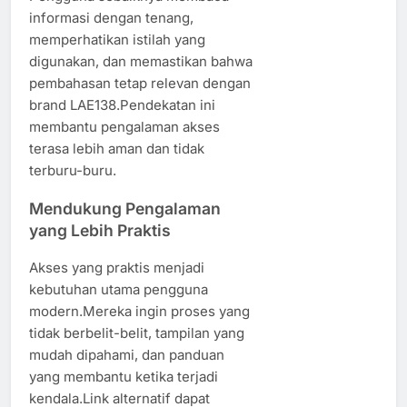
informasi dengan tenang,
memperhatikan istilah yang
digunakan, dan memastikan bahwa
pembahasan tetap relevan dengan
brand LAE138.Pendekatan ini
membantu pengalaman akses
terasa lebih aman dan tidak
terburu-buru.
Mendukung Pengalaman
yang Lebih Praktis
Akses yang praktis menjadi
kebutuhan utama pengguna
modern.Mereka ingin proses yang
tidak berbelit-belit, tampilan yang
mudah dipahami, dan panduan
yang membantu ketika terjadi
kendala.Link alternatif dapat