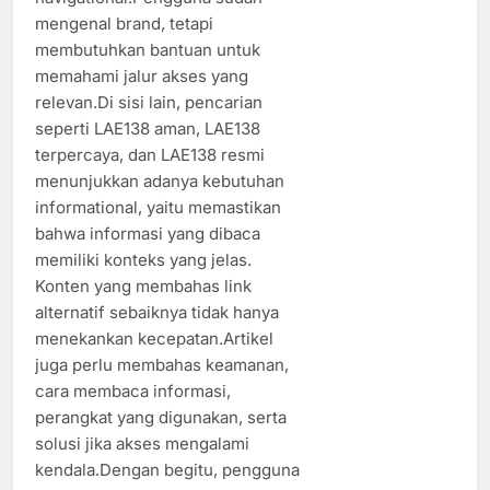
mengenal brand, tetapi
membutuhkan bantuan untuk
memahami jalur akses yang
relevan.Di sisi lain, pencarian
seperti LAE138 aman, LAE138
terpercaya, dan LAE138 resmi
menunjukkan adanya kebutuhan
informational, yaitu memastikan
bahwa informasi yang dibaca
memiliki konteks yang jelas.
Konten yang membahas link
alternatif sebaiknya tidak hanya
menekankan kecepatan.Artikel
juga perlu membahas keamanan,
cara membaca informasi,
perangkat yang digunakan, serta
solusi jika akses mengalami
kendala.Dengan begitu, pengguna