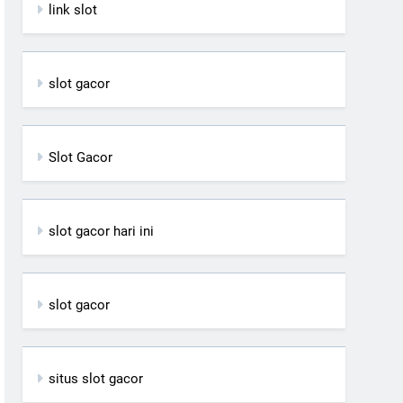
link slot
slot gacor
Slot Gacor
slot gacor hari ini
slot gacor
situs slot gacor