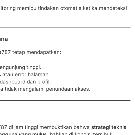
toring memicu tindakan otomatis ketika mendeteksi
una
a787 tetap mendapatkan:
engunjung tinggi.
 atau error halaman.
dashboard dan profil.
na tidak mengalami penundaan akses.
ya787 di jam tinggi membuktikan bahwa
strategi teknis
ngguna yang mulus
, bahkan di kondisi tersibuk