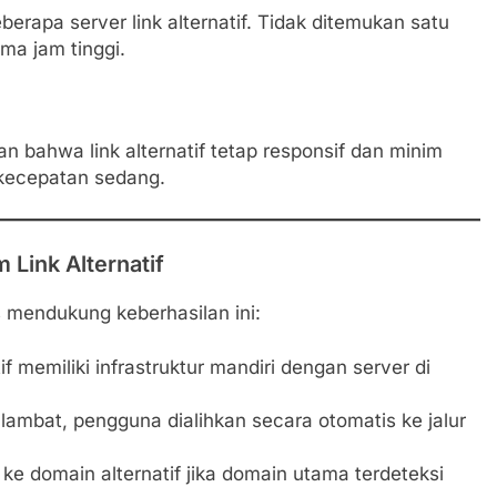
rapa server link alternatif. Tidak ditemukan satu
ma jam tinggi.
n bahwa link alternatif tetap responsif dan minim
 kecepatan sedang.
 Link Alternatif
 mendukung keberhasilan ini:
tif memiliki infrastruktur mandiri dengan server di
 lambat, pengguna dialihkan secara otomatis ke jalur
e domain alternatif jika domain utama terdeteksi