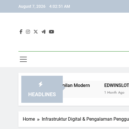
Skip
August 7, 2026
4:02:52 AM
to
content
Vse
Dapatk
s Praktis dan Tampilan Modern
EDWINSLOT Login: Anali
1 Month Ago
HEADLINES
Home
Infrastruktur Digital & Pengalaman Pengg