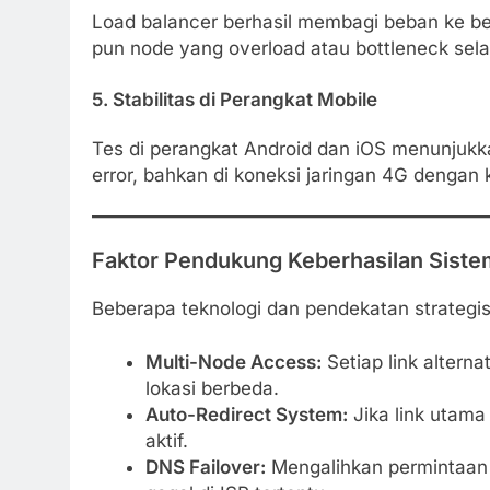
Load balancer berhasil membagi beban ke bebe
pun node yang overload atau bottleneck sela
5.
Stabilitas di Perangkat Mobile
Tes di perangkat Android dan iOS menunjukka
error, bahkan di koneksi jaringan 4G dengan
Faktor Pendukung Keberhasilan Sistem
Beberapa teknologi dan pendekatan strategis
Multi-Node Access:
Setiap link alterna
lokasi berbeda.
Auto-Redirect System:
Jika link utama
aktif.
DNS Failover:
Mengalihkan permintaan k