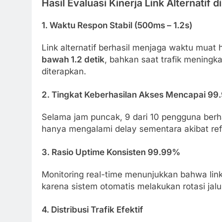
Hasil Evaluasi Kinerja Link Alternatif d
1.
Waktu Respon Stabil (500ms – 1.2s)
Link alternatif berhasil menjaga waktu muat
bawah 1.2 detik
, bahkan saat trafik meningk
diterapkan.
2.
Tingkat Keberhasilan Akses Mencapai 99
Selama jam puncak, 9 dari 10 pengguna berhasi
hanya mengalami delay sementara akibat ref
3.
Rasio Uptime Konsisten 99.99%
Monitoring real-time menunjukkan bahwa link 
karena sistem otomatis melakukan rotasi jalu
4.
Distribusi Trafik Efektif