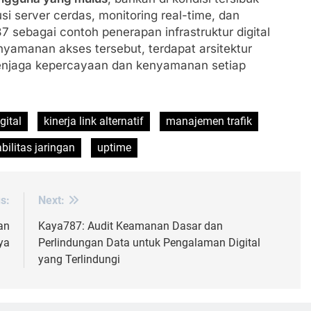
si server cerdas, monitoring real-time, dan
sebagai contoh penerapan infrastruktur digital
enyamanan akses tersebut, terdapat arsitektur
enjaga kepercayaan dan kenyamanan setiap
gital
kinerja link alternatif
manajemen trafik
abilitas jaringan
uptime
s:
Next:
an
Kaya787: Audit Keamanan Dasar dan
ya
Perlindungan Data untuk Pengalaman Digital
yang Terlindungi