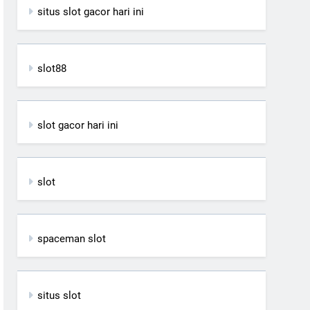
situs slot gacor hari ini
slot88
slot gacor hari ini
slot
spaceman slot
situs slot