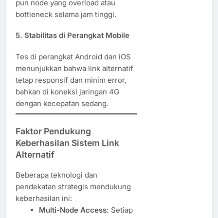
pun node yang overload atau
bottleneck selama jam tinggi.
5.
Stabilitas di Perangkat Mobile
Tes di perangkat Android dan iOS
menunjukkan bahwa link alternatif
tetap responsif dan minim error,
bahkan di koneksi jaringan 4G
dengan kecepatan sedang.
Faktor Pendukung
Keberhasilan Sistem Link
Alternatif
Beberapa teknologi dan
pendekatan strategis mendukung
keberhasilan ini:
Multi-Node Access:
Setiap