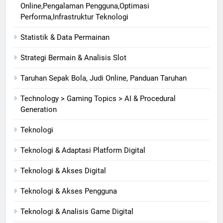
Online,Pengalaman Pengguna,Optimasi
Performa,Infrastruktur Teknologi
Statistik & Data Permainan
Strategi Bermain & Analisis Slot
Taruhan Sepak Bola, Judi Online, Panduan Taruhan
Technology > Gaming Topics > AI & Procedural
Generation
Teknologi
Teknologi & Adaptasi Platform Digital
Teknologi & Akses Digital
Teknologi & Akses Pengguna
Teknologi & Analisis Game Digital