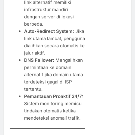
link alternatif memiliki
infrastruktur mandiri
dengan server di lokasi
berbeda.
Auto-Redirect System:
Jika
link utama lambat, pengguna
dialihkan secara otomatis ke
jalur aktif.
DNS Failover:
Mengalihkan
permintaan ke domain
alternatif jika domain utama
terdeteksi gagal di ISP
tertentu.
Pemantauan Proaktif 24/7:
Sistem monitoring memicu
tindakan otomatis ketika
mendeteksi anomali trafik.