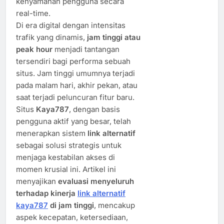
kenyamanan pengguna secara
real-time.
Di era digital dengan intensitas
trafik yang dinamis,
jam tinggi atau
peak hour
menjadi tantangan
tersendiri bagi performa sebuah
situs. Jam tinggi umumnya terjadi
pada malam hari, akhir pekan, atau
saat terjadi peluncuran fitur baru.
Situs
Kaya787
, dengan basis
pengguna aktif yang besar, telah
menerapkan sistem
link alternatif
sebagai solusi strategis untuk
menjaga kestabilan akses di
momen krusial ini. Artikel ini
menyajikan
evaluasi menyeluruh
terhadap kinerja
link alternatif
kaya787
di jam tinggi
, mencakup
aspek kecepatan, ketersediaan,