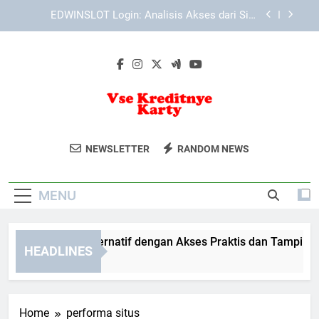
Skip
Lebah4D Login: Panduan Akses Akun yang Mudah
to
dan Praktis
content
Cara Daftar Edwinslot dengan Langkah Mudah
dan Praktis untuk Pengguna Baru
TIARA4D Link Alternatif dengan Akses Praktis
dan Tampilan Modern
EDWINSLOT Login: Analisis Akses dari Sisi
Keamanan dan Kecepatan
Vse Kreditnye
Dapatkan Informasi Lengkap Mengenai
Lebah4D Login: Panduan Akses Akun yang Mudah
NEWSLETTER
RANDOM NEWS
dan Praktis
Karty
Pilihan Kartu Kredit Terbaik Di Rusia.
Cara Daftar Edwinslot dengan Langkah Mudah
Panduan Aplikasi Dan Manfaat Kartu
dan Praktis untuk Pengguna Baru
MENU
Kredit Di Vse Kreditnye Karty.
ARA4D Link Alternatif dengan Akses Praktis dan Tampilan Mo
HEADLINES
Weeks Ago
Home
performa situs