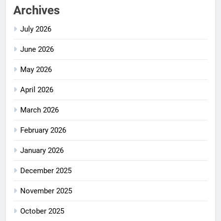
Archives
July 2026
June 2026
May 2026
April 2026
March 2026
February 2026
January 2026
December 2025
November 2025
October 2025