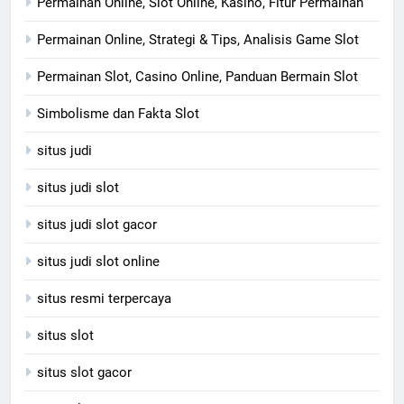
Permainan Online, Slot Online, Kasino, Fitur Permainan
Permainan Online, Strategi & Tips, Analisis Game Slot
Permainan Slot, Casino Online, Panduan Bermain Slot
Simbolisme dan Fakta Slot
situs judi
situs judi slot
situs judi slot gacor
situs judi slot online
situs resmi terpercaya
situs slot
situs slot gacor