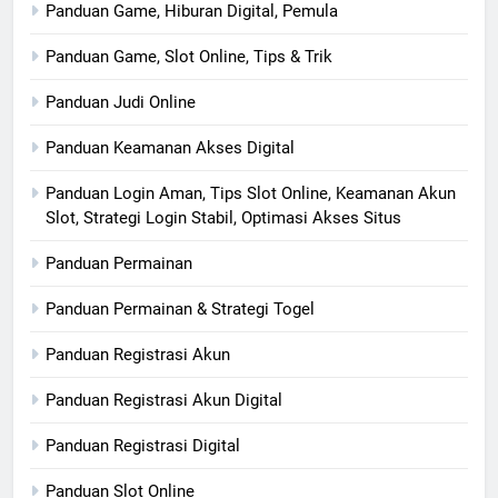
Panduan Game, Hiburan Digital, Pemula
Panduan Game, Slot Online, Tips & Trik
Panduan Judi Online
Panduan Keamanan Akses Digital
Panduan Login Aman, Tips Slot Online, Keamanan Akun
Slot, Strategi Login Stabil, Optimasi Akses Situs
Panduan Permainan
Panduan Permainan & Strategi Togel
Panduan Registrasi Akun
Panduan Registrasi Akun Digital
Panduan Registrasi Digital
Panduan Slot Online