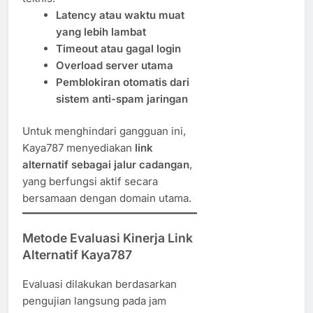
Latency atau waktu muat
yang lebih lambat
Timeout atau gagal login
Overload server utama
Pemblokiran otomatis dari
sistem anti-spam jaringan
Untuk menghindari gangguan ini,
Kaya787 menyediakan
link
alternatif sebagai jalur cadangan
,
yang berfungsi aktif secara
bersamaan dengan domain utama.
Metode Evaluasi Kinerja Link
Alternatif Kaya787
Evaluasi dilakukan berdasarkan
pengujian langsung pada jam