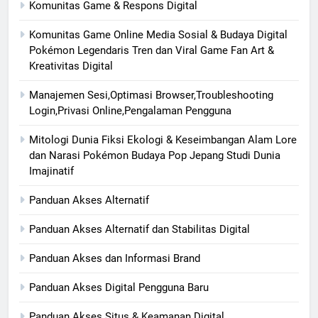
Komunitas Game & Respons Digital
Komunitas Game Online Media Sosial & Budaya Digital
Pokémon Legendaris Tren dan Viral Game Fan Art &
Kreativitas Digital
Manajemen Sesi,Optimasi Browser,Troubleshooting
Login,Privasi Online,Pengalaman Pengguna
Mitologi Dunia Fiksi Ekologi & Keseimbangan Alam Lore
dan Narasi Pokémon Budaya Pop Jepang Studi Dunia
Imajinatif
Panduan Akses Alternatif
Panduan Akses Alternatif dan Stabilitas Digital
Panduan Akses dan Informasi Brand
Panduan Akses Digital Pengguna Baru
Panduan Akses Situs & Keamanan Digital