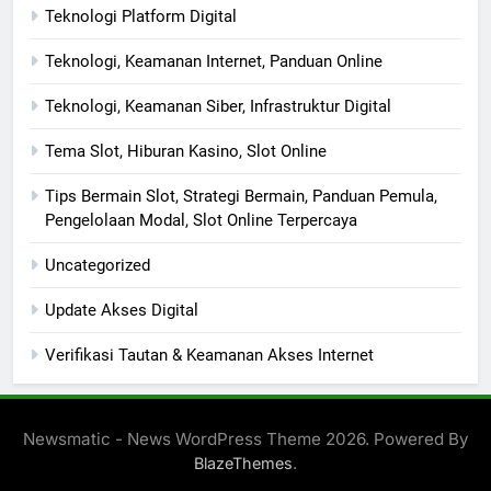
Teknologi Platform Digital
Teknologi, Keamanan Internet, Panduan Online
Teknologi, Keamanan Siber, Infrastruktur Digital
Tema Slot, Hiburan Kasino, Slot Online
Tips Bermain Slot, Strategi Bermain, Panduan Pemula,
Pengelolaan Modal, Slot Online Terpercaya
Uncategorized
Update Akses Digital
Verifikasi Tautan & Keamanan Akses Internet
Newsmatic - News WordPress Theme 2026. Powered By
.
BlazeThemes