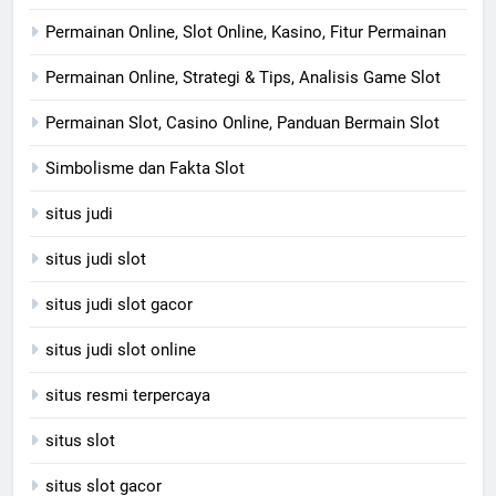
Permainan Online, Slot Online, Kasino, Fitur Permainan
Permainan Online, Strategi & Tips, Analisis Game Slot
Permainan Slot, Casino Online, Panduan Bermain Slot
Simbolisme dan Fakta Slot
situs judi
situs judi slot
situs judi slot gacor
situs judi slot online
situs resmi terpercaya
situs slot
situs slot gacor