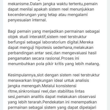
mekanisme.Dalam jangka waktu tertentu,pemain
dapat menilai apakah sistem reel menunjukkan
kecenderungan yang tetap atau mengalami
penyesuaian internal.
Bagi pemain yang menjadikan permainan sebagai
objek studi interaktif,sistem reel terstruktur
berfungsi sebagai laboratorium digital.Mereka
dapat menguji hipotesis sederhana,melakukan
perbandingan antar sesi,dan mengevaluasi hasil
pengamatan secara rasional.Proses ini
menumbuhkan pola pikir kritis yang lebih matang.
Kesimpulannya,slot dengan sistem reel terstruktur
menawarkan lingkungan ideal untuk analisis
jangka menengah.Melalui konsistensi
ritme,sinkronisasi reel,dan stabilitas lintas
sesi,pemain analitis dapat melakukan observasi
yang lebih terarah.Pendekatan ini menempatkan
permainan sebagai sistem yang dapat dipelajari