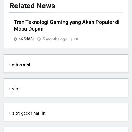
Related News
Tren Teknologi Gaming yang Akan Populer di
Masa Depan
a65d88c
5 months ago
0
situs slot
slot
slot gacor hari ini