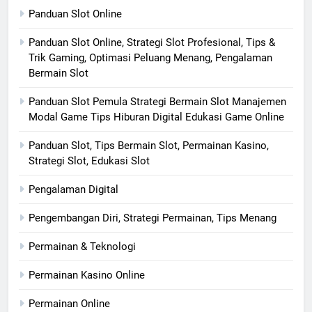
Panduan Slot Online
Panduan Slot Online, Strategi Slot Profesional, Tips &
Trik Gaming, Optimasi Peluang Menang, Pengalaman
Bermain Slot
Panduan Slot Pemula Strategi Bermain Slot Manajemen
Modal Game Tips Hiburan Digital Edukasi Game Online
Panduan Slot, Tips Bermain Slot, Permainan Kasino,
Strategi Slot, Edukasi Slot
Pengalaman Digital
Pengembangan Diri, Strategi Permainan, Tips Menang
Permainan & Teknologi
Permainan Kasino Online
Permainan Online