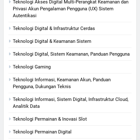
Teknologi Akses Digital Multi-Perangkat Keamanan dan
Privasi Akun Pengalaman Pengguna (UX) Sistem
Autentikasi
Teknologi Digital & Infrastruktur Cerdas
Teknologi Digital & Keamanan Sistem
Teknologi Digital, Sistem Keamanan, Panduan Pengguna
Teknologi Gaming
Teknologi Informasi, Keamanan Akun, Panduan
Pengguna, Dukungan Teknis
Teknologi Informasi, Sistem Digital, Infrastruktur Cloud,
Analitik Data
Teknologi Permainan & Inovasi Slot
Teknologi Permainan Digital