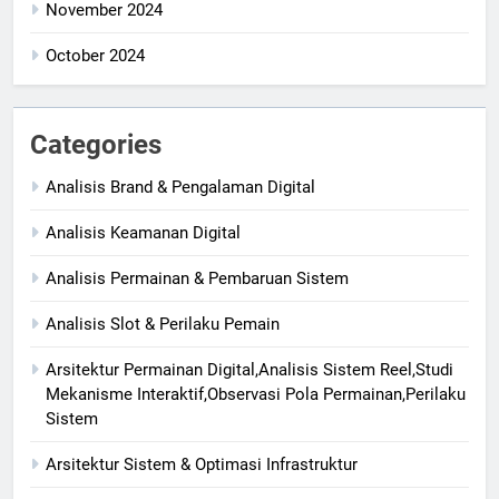
November 2024
October 2024
Categories
Analisis Brand & Pengalaman Digital
Analisis Keamanan Digital
Analisis Permainan & Pembaruan Sistem
Analisis Slot & Perilaku Pemain
Arsitektur Permainan Digital,Analisis Sistem Reel,Studi
Mekanisme Interaktif,Observasi Pola Permainan,Perilaku
Sistem
Arsitektur Sistem & Optimasi Infrastruktur