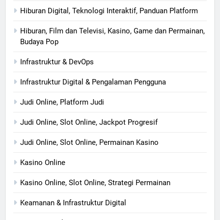
Hiburan Digital, Teknologi Interaktif, Panduan Platform
Hiburan, Film dan Televisi, Kasino, Game dan Permainan,
Budaya Pop
Infrastruktur & DevOps
Infrastruktur Digital & Pengalaman Pengguna
Judi Online, Platform Judi
Judi Online, Slot Online, Jackpot Progresif
Judi Online, Slot Online, Permainan Kasino
Kasino Online
Kasino Online, Slot Online, Strategi Permainan
Keamanan & Infrastruktur Digital