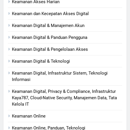
Keamanan Akses Harian
Keamanan dan Kecepatan Akses Digital
Keamanan Digital & Manajemen Akun
Keamanan Digital & Panduan Pengguna
Keamanan Digital & Pengelolaan Akses
Keamanan Digital & Teknologi
Keamanan Digital, Infrastruktur Sistem, Teknologi
Informasi
Keamanan Digital, Privacy & Compliance, Infrastruktur
Kaya787, Cloud-Native Security, Manajemen Data, Tata
Kelola IT
Keamanan Online
Keamanan Online, Panduan, Teknologi