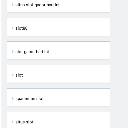
situs slot gacor hari ini
slot88
slot gacor hari ini
slot
spaceman slot
situs slot