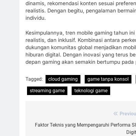
dinamis, rekomendasi konten sesuai preferens
realistis. Dengan begitu, pengalaman bermai
individu.
Kesimpulannya, tren mobile gaming tahun ini 
realistis, dan inklusif. Kombinasi antara pe
dukungan komunitas global menjadikan mobil
hiburan digital. Dengan inovasi yang terus be
depan gaming akan semakin bertumpu pada p
Tagged:
cloud gaming
game tanpa konsol
streaming game
teknologi game
Previou
Post
navigation
Faktor Teknis yang Mempengaruhi Performa Sl
Digi