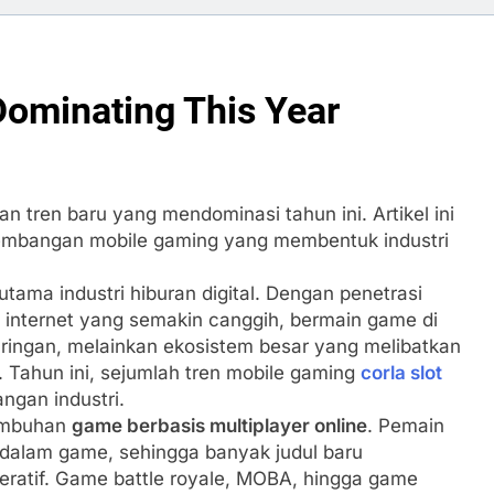
ominating This Year
 tren baru yang mendominasi tahun ini. Artikel ini
kembangan mobile gaming yang membentuk industri
utama industri hiburan digital. Dengan penetrasi
 internet yang semakin canggih, bermain game di
 ringan, melainkan ekosistem besar yang melibatkan
 Tahun ini, sejumlah tren mobile gaming
corla slot
gan industri.
tumbuhan
game berbasis multiplayer online
. Pemain
dalam game, sehingga banyak judul baru
ratif. Game battle royale, MOBA, hingga game