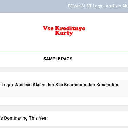
EDWINSLOT Login: Analisis Ak
Lebah4D Login: Pandua
Cara Daftar Edwinslot dengan Langkah M
 Kreditnye Karty
TIARA4D Link Alternatif deng
an Informasi Lengkap Mengenai Pilihan Kartu Kredit Terbaik D
Kreditnye Kar
EDWINSLOT Login: Analisis Ak
SAMPLE PAGE
Lebah4D Login: Pandua
Cara Daftar Edwinslot dengan Langkah M
sis Akses dari Sisi Keamanan dan Kecepatan
Lebah4D 
2 Months Ag
s Dominating This Year