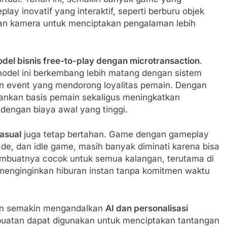
 inovatif yang interaktif, seperti berburu objek
kan kamera untuk menciptakan pengalaman lebih
del bisnis free-to-play dengan microtransaction
.
model ini berkembang lebih matang dengan sistem
son event yang mendorong loyalitas pemain. Dengan
nkan basis pemain sekaligus meningkatkan
engan biaya awal yang tinggi.
asual
juga tetap bertahan. Game dengan gameplay
ade, dan idle game, masih banyak diminati karena bisa
embuatnya cocok untuk semua kalangan, terutama di
enginginkan hiburan instan tanpa komitmen waktu
kan semakin mengandalkan
AI dan personalisasi
 buatan dapat digunakan untuk menciptakan tantangan