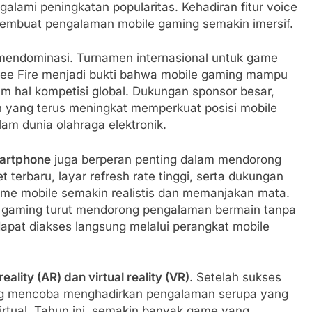
ngalami peningkatan popularitas. Kehadiran fitur voice
membuat pengalaman mobile gaming semakin imersif.
mendominasi. Turnamen internasional untuk game
ree Fire menjadi bukti bahwa mobile gaming mampu
m hal kompetisi global. Dukungan sponsor besar,
on yang terus meningkat memperkuat posisi mobile
am dunia olahraga elektronik.
martphone
juga berperan penting dalam mendorong
 terbaru, layar refresh rate tinggi, serta dukungan
ame mobile semakin realistis dan memanjakan mata.
ud gaming turut mendorong pengalaman bermain tanpa
dapat diakses langsung melalui perangkat mobile
ality (AR) dan virtual reality (VR)
. Setelah sukses
 mencoba menghadirkan pengalaman serupa yang
rtual. Tahun ini, semakin banyak game yang