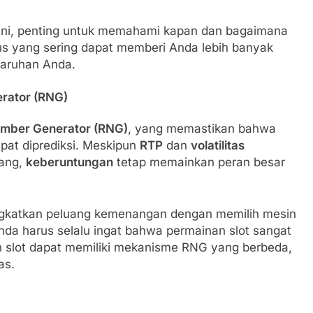
ri ini, penting untuk memahami kapan dan bagaimana
onus yang sering dapat memberi Anda lebih banyak
taruhan Anda.
rator (RNG)
mber Generator (RNG)
, yang memastikan bahwa
apat diprediksi. Meskipun
RTP
dan
volatilitas
ang,
keberuntungan
tetap memainkan peran besar
ngkatkan peluang kemenangan dengan memilih mesin
nda harus selalu ingat bahwa permainan slot sangat
n slot dapat memiliki mekanisme RNG yang berbeda,
as.