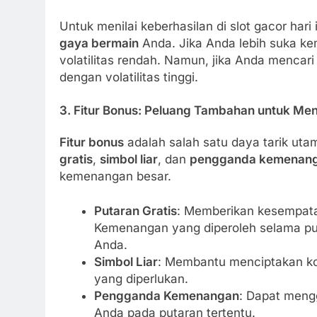
Untuk menilai keberhasilan di slot gacor har
gaya bermain
Anda. Jika Anda lebih suka ke
volatilitas rendah. Namun, jika Anda mencari
dengan volatilitas tinggi.
3.
Fitur Bonus: Peluang Tambahan untuk Me
Fitur bonus
adalah salah satu daya tarik utama
gratis
,
simbol liar
, dan
pengganda kemenan
kemenangan besar.
Putaran Gratis
: Memberikan kesempata
Kemenangan yang diperoleh selama put
Anda.
Simbol Liar
: Membantu menciptakan ko
yang diperlukan.
Pengganda Kemenangan
: Dapat meng
Anda pada putaran tertentu.