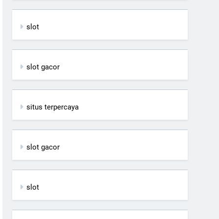
slot
slot gacor
situs terpercaya
slot gacor
slot