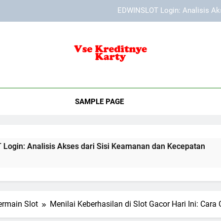
EDWINSLOT Login: Analisis Ak
Lebah4D Login: Pandua
Cara Daftar Edwinslot dengan Langkah M
 Kreditnye Karty
TIARA4D Link Alternatif deng
an Informasi Lengkap Mengenai Pilihan Kartu Kredit Terbaik D
Kreditnye Kar
EDWINSLOT Login: Analisis Ak
SAMPLE PAGE
Lebah4D Login: Pandua
Cara Daftar Edwinslot dengan Langkah M
sis Akses dari Sisi Keamanan dan Kecepatan
Lebah4D L
2 Months Ag
ermain Slot
Menilai Keberhasilan di Slot Gacor Hari Ini: Ca