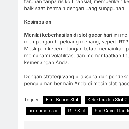
taruhan tanpa risiko finansial, memberikan 
baik saat bermain dengan uang sungguhan.
Kesimpulan
Menilai keberhasilan di slot gacor hari ini
meli
mempengaruhi peluang menang, seperti
RTP
Meskipun keberuntungan tetap memainkan pe
memahami volatilitas, dan memanfaatkan fi
kemenangan Anda.
Dengan strategi yang bijaksana dan pendek
pengalaman bermain Anda di mesin slot gac
Tagged:
Fitur Bonus Slot
Keberhasilan Slot G
permainan slot
RTP Slot
Slot Gacor Hari I