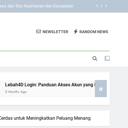
ses dari Sisi Keamanan dan Kecepatan
n Akses Akun yang Mudah dan Praktis
udah dan Praktis untuk Pengguna Baru
NEWSLETTER
RANDOM NEWS
an Akses Praktis dan Tampilan Modern
i Rusia. Panduan Aplikasi Dan Manfaat Kartu Kredit Di Vse
ty.
ses dari Sisi Keamanan dan Kecepatan
n Akses Akun yang Mudah dan Praktis
udah dan Praktis untuk Pengguna Baru
ogin: Panduan Akses Akun yang Mudah dan Praktis
Car
o
2 Mo
ra Cerdas untuk Meningkatkan Peluang Menang