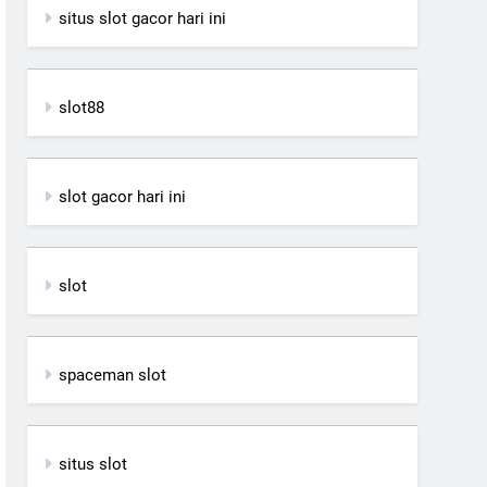
situs slot gacor hari ini
slot88
slot gacor hari ini
slot
spaceman slot
situs slot