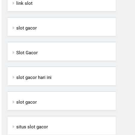
link slot
slot gacor
Slot Gacor
slot gacor hari ini
slot gacor
situs slot gacor