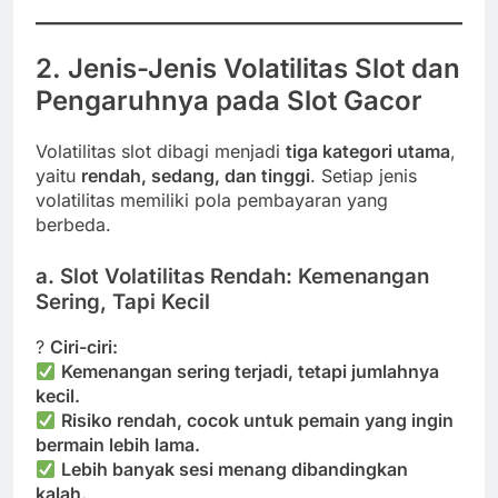
2. Jenis-Jenis Volatilitas Slot dan
Pengaruhnya pada Slot Gacor
Volatilitas slot dibagi menjadi
tiga kategori utama
,
yaitu
rendah, sedang, dan tinggi
. Setiap jenis
volatilitas memiliki pola pembayaran yang
berbeda.
a. Slot Volatilitas Rendah: Kemenangan
Sering, Tapi Kecil
?
Ciri-ciri:
Kemenangan sering terjadi, tetapi jumlahnya
kecil.
Risiko rendah, cocok untuk pemain yang ingin
bermain lebih lama.
Lebih banyak sesi menang dibandingkan
kalah.