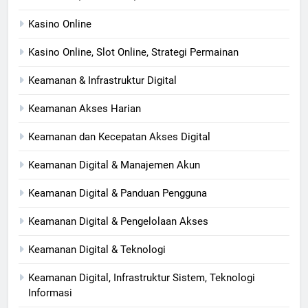
Kasino Online
Kasino Online, Slot Online, Strategi Permainan
Keamanan & Infrastruktur Digital
Keamanan Akses Harian
Keamanan dan Kecepatan Akses Digital
Keamanan Digital & Manajemen Akun
Keamanan Digital & Panduan Pengguna
Keamanan Digital & Pengelolaan Akses
Keamanan Digital & Teknologi
Keamanan Digital, Infrastruktur Sistem, Teknologi
Informasi