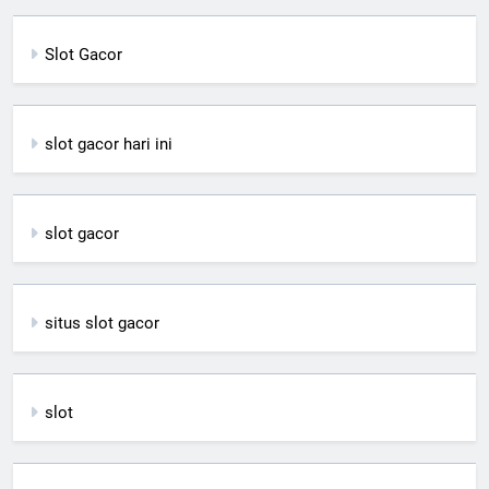
Slot Gacor
slot gacor hari ini
slot gacor
situs slot gacor
slot