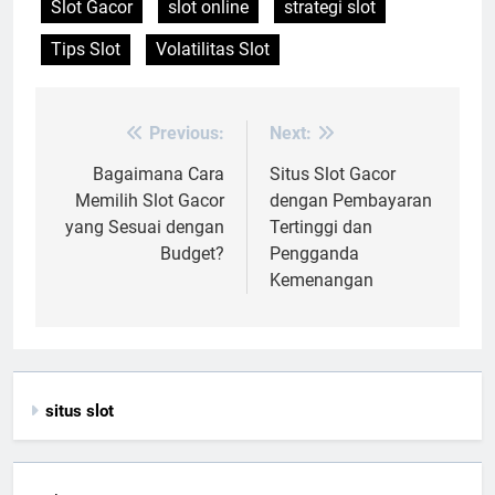
Slot Gacor
slot online
strategi slot
Tips Slot
Volatilitas Slot
Previous:
Next:
Post
navigation
Bagaimana Cara
Situs Slot Gacor
Memilih Slot Gacor
dengan Pembayaran
yang Sesuai dengan
Tertinggi dan
Budget?
Pengganda
Kemenangan
situs slot