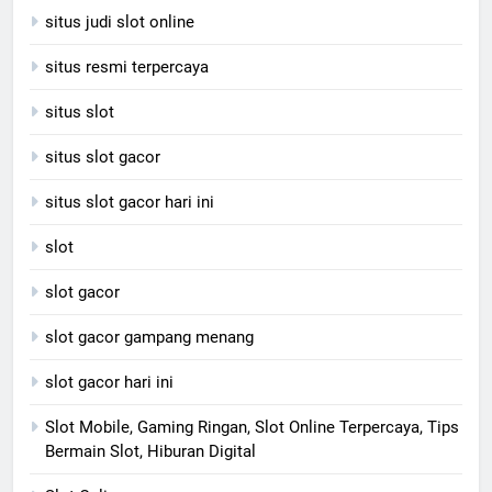
situs judi slot online
situs resmi terpercaya
situs slot
situs slot gacor
situs slot gacor hari ini
slot
slot gacor
slot gacor gampang menang
slot gacor hari ini
Slot Mobile, Gaming Ringan, Slot Online Terpercaya, Tips
Bermain Slot, Hiburan Digital