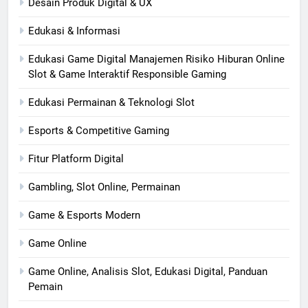
Desain Produk Digital & UX
Edukasi & Informasi
Edukasi Game Digital Manajemen Risiko Hiburan Online
Slot & Game Interaktif Responsible Gaming
Edukasi Permainan & Teknologi Slot
Esports & Competitive Gaming
Fitur Platform Digital
Gambling, Slot Online, Permainan
Game & Esports Modern
Game Online
Game Online, Analisis Slot, Edukasi Digital, Panduan
Pemain