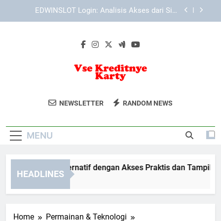
Skip
Lebah4D Login: Panduan Akses Akun yang Mudah
to
dan Praktis
content
Cara Daftar Edwinslot dengan Langkah Mudah
dan Praktis untuk Pengguna Baru
TIARA4D Link Alternatif dengan Akses Praktis
dan Tampilan Modern
EDWINSLOT Login: Analisis Akses dari Sisi
Keamanan dan Kecepatan
Vse Kreditnye
Dapatkan Informasi Lengkap Mengenai
Lebah4D Login: Panduan Akses Akun yang Mudah
NEWSLETTER
RANDOM NEWS
dan Praktis
Karty
Pilihan Kartu Kredit Terbaik Di Rusia.
Cara Daftar Edwinslot dengan Langkah Mudah
Panduan Aplikasi Dan Manfaat Kartu
dan Praktis untuk Pengguna Baru
MENU
Kredit Di Vse Kreditnye Karty.
ARA4D Link Alternatif dengan Akses Praktis dan Tampilan Mo
HEADLINES
Weeks Ago
Home
Permainan & Teknologi