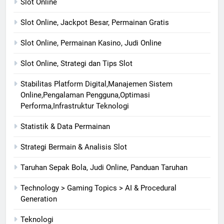
Slot Online
Slot Online, Jackpot Besar, Permainan Gratis
Slot Online, Permainan Kasino, Judi Online
Slot Online, Strategi dan Tips Slot
Stabilitas Platform Digital,Manajemen Sistem
Online,Pengalaman Pengguna,Optimasi
Performa,Infrastruktur Teknologi
Statistik & Data Permainan
Strategi Bermain & Analisis Slot
Taruhan Sepak Bola, Judi Online, Panduan Taruhan
Technology > Gaming Topics > AI & Procedural
Generation
Teknologi