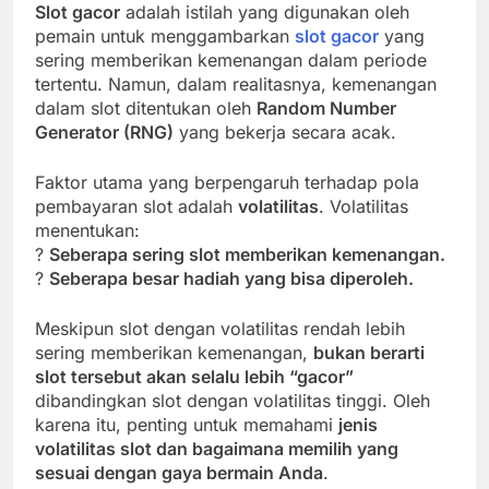
Slot gacor
adalah istilah yang digunakan oleh
pemain untuk menggambarkan
slot gacor
yang
sering memberikan kemenangan dalam periode
tertentu. Namun, dalam realitasnya, kemenangan
dalam slot ditentukan oleh
Random Number
Generator (RNG)
yang bekerja secara acak.
Faktor utama yang berpengaruh terhadap pola
pembayaran slot adalah
volatilitas
. Volatilitas
menentukan:
?
Seberapa sering slot memberikan kemenangan.
?
Seberapa besar hadiah yang bisa diperoleh.
Meskipun slot dengan volatilitas rendah lebih
sering memberikan kemenangan,
bukan berarti
slot tersebut akan selalu lebih “gacor”
dibandingkan slot dengan volatilitas tinggi. Oleh
karena itu, penting untuk memahami
jenis
volatilitas slot dan bagaimana memilih yang
sesuai dengan gaya bermain Anda
.