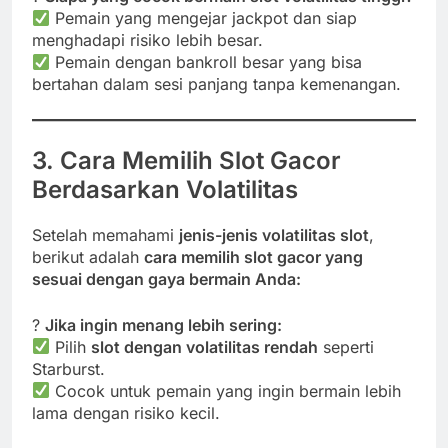
Pemain yang mengejar jackpot dan siap
menghadapi risiko lebih besar.
Pemain dengan bankroll besar yang bisa
bertahan dalam sesi panjang tanpa kemenangan.
3. Cara Memilih Slot Gacor
Berdasarkan Volatilitas
Setelah memahami
jenis-jenis volatilitas slot
,
berikut adalah
cara memilih slot gacor yang
sesuai dengan gaya bermain Anda:
?
Jika ingin menang lebih sering:
Pilih
slot dengan volatilitas rendah
seperti
Starburst.
Cocok untuk pemain yang ingin bermain lebih
lama dengan risiko kecil.