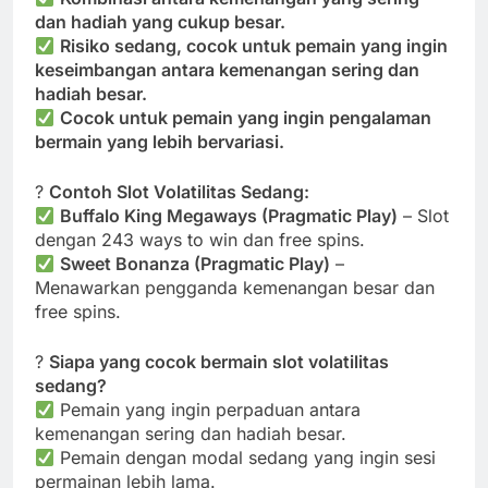
dan hadiah yang cukup besar.
Risiko sedang, cocok untuk pemain yang ingin
keseimbangan antara kemenangan sering dan
hadiah besar.
Cocok untuk pemain yang ingin pengalaman
bermain yang lebih bervariasi.
?
Contoh Slot Volatilitas Sedang:
Buffalo King Megaways (Pragmatic Play)
– Slot
dengan 243 ways to win dan free spins.
Sweet Bonanza (Pragmatic Play)
–
Menawarkan pengganda kemenangan besar dan
free spins.
?
Siapa yang cocok bermain slot volatilitas
sedang?
Pemain yang ingin perpaduan antara
kemenangan sering dan hadiah besar.
Pemain dengan modal sedang yang ingin sesi
permainan lebih lama.