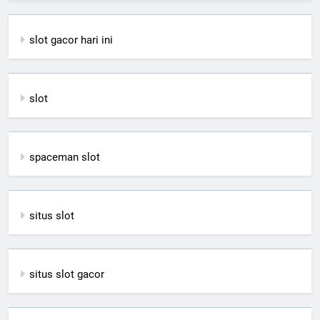
slot gacor hari ini
slot
spaceman slot
situs slot
situs slot gacor