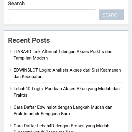
Search
SEARCH
Recent Posts
TIARA4D Link Alternatif dengan Akses Praktis dan
Tampilan Modern
EDWINSLOT Login: Analisis Akses dari Sisi Keamanan
dan Kecepatan
Lebah4D Login: Panduan Akses Akun yang Mudah dan
Praktis
Cara Daftar Edwinslot dengan Langkah Mudah dan
Praktis untuk Pengguna Baru
Cara Daftar Lebah4D dengan Proses yang Mudah