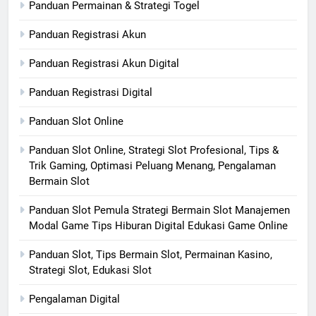
Panduan Permainan & Strategi Togel
Panduan Registrasi Akun
Panduan Registrasi Akun Digital
Panduan Registrasi Digital
Panduan Slot Online
Panduan Slot Online, Strategi Slot Profesional, Tips &
Trik Gaming, Optimasi Peluang Menang, Pengalaman
Bermain Slot
Panduan Slot Pemula Strategi Bermain Slot Manajemen
Modal Game Tips Hiburan Digital Edukasi Game Online
Panduan Slot, Tips Bermain Slot, Permainan Kasino,
Strategi Slot, Edukasi Slot
Pengalaman Digital