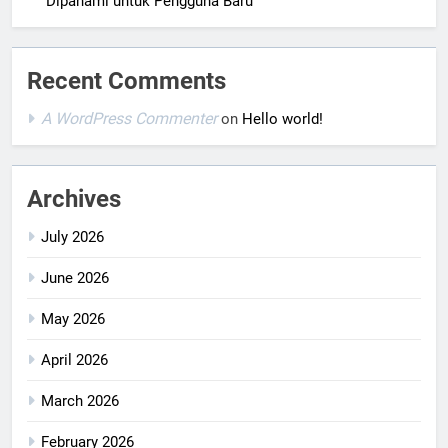
Dipahami untuk Pengguna Baru
Recent Comments
A WordPress Commenter
on
Hello world!
Archives
July 2026
June 2026
May 2026
April 2026
March 2026
February 2026