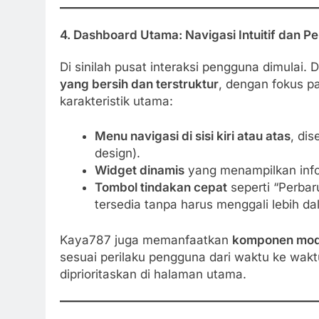
4.
Dashboard Utama: Navigasi Intuitif dan Pe
Di sinilah pusat interaksi pengguna dimulai
yang bersih dan terstruktur
, dengan fokus p
karakteristik utama:
Menu navigasi di sisi kiri atau atas
, dis
design).
Widget dinamis
yang menampilkan info
Tombol tindakan cepat
seperti “Perbaru
tersedia tanpa harus menggali lebih da
Kaya787 juga memanfaatkan
komponen mod
sesuai perilaku pengguna dari waktu ke waktu
diprioritaskan di halaman utama.