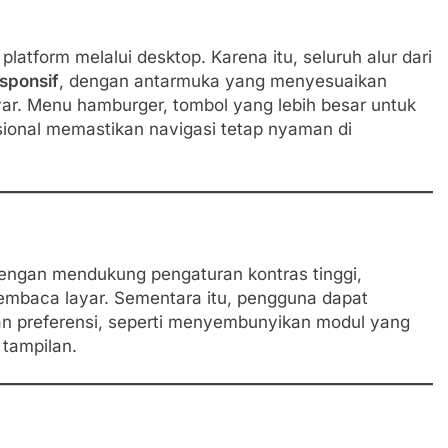
tform melalui desktop. Karena itu, seluruh alur dari
sponsif
, dengan antarmuka yang menyesuaikan
ayar. Menu hamburger, tombol yang lebih besar untuk
orsional memastikan navigasi tetap nyaman di
ngan mendukung pengaturan kontras tinggi,
embaca layar. Sementara itu, pengguna dapat
n preferensi, seperti menyembunyikan modul yang
tampilan.