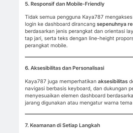
5.
Responsif dan Mobile-Friendly
Tidak semua pengguna Kaya787 mengakses pla
login ke dashboard dirancang
sepenuhnya re
berdasarkan jenis perangkat dan orientasi l
tap jari, serta teks dengan line-height prop
perangkat mobile.
6.
Aksesibilitas dan Personalisasi
Kaya787 juga memperhatikan
aksesibilitas
de
navigasi berbasis keyboard, dan dukungan p
menyesuaikan elemen dashboard berdasarka
jarang digunakan atau mengatur warna tema 
7.
Keamanan di Setiap Langkah