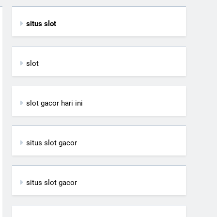
situs slot
slot
slot gacor hari ini
situs slot gacor
situs slot gacor