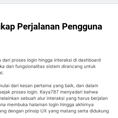
gkap Perjalanan Pengguna
d
dari proses login hingga interaksi di dashboard
a dan fungsionalitas sistem dirancang untuk
l.
mulai dari kesan pertama yang baik, dan dalam
ai sejak proses login. Kaya787 menyadari bahwa
elainkan sebuah alur interaksi yang harus berjalan
una membuka halaman login hingga akhirnya
cang dengan prinsip UX yang matang serta didukung