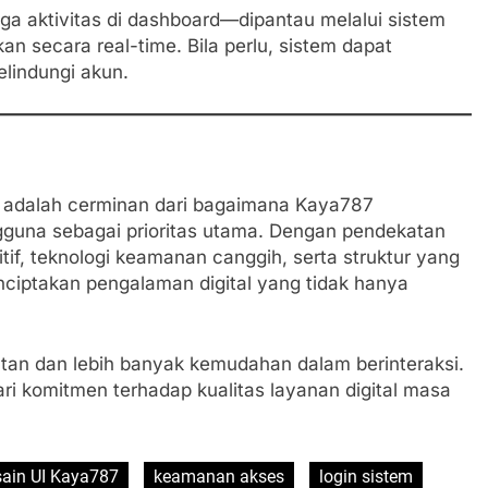
ga aktivitas di dashboard—dipantau melalui sistem
n secara real-time. Bila perlu, sistem dapat
lindungi akun.
d adalah cerminan dari bagaimana Kaya787
na sebagai prioritas utama. Dengan pendekatan
f, teknologi keamanan canggih, serta struktur yang
menciptakan pengalaman digital yang tidak hanya
batan dan lebih banyak kemudahan dalam berinteraksi.
ari komitmen terhadap kualitas layanan digital masa
sain UI Kaya787
keamanan akses
login sistem