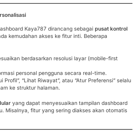
rsonalisasi
. Dashboard Kaya787 dirancang sebagai
pusat kontrol
ada kemudahan akses ke fitur inti. Beberapa
esuaikan berdasarkan resolusi layar (mobile-first
rmasi personal pengguna secara real-time.
i Profil”, “Lihat Riwayat”, atau “Atur Preferensi” selalu
lam ke struktur halaman.
ular
yang dapat menyesuaikan tampilan dashboard
. Misalnya, fitur yang sering diakses akan otomatis