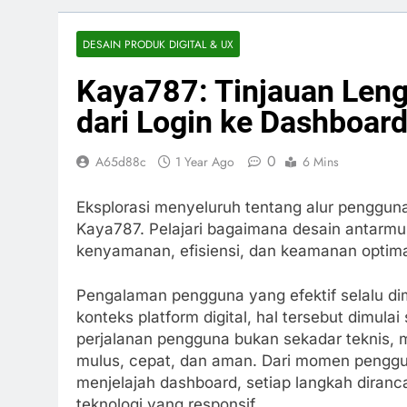
DESAIN PRODUK DIGITAL & UX
Kaya787: Tinjauan Len
dari Login ke Dashboar
0
A65d88c
1 Year Ago
6 Mins
Eksplorasi menyeluruh tentang alur pengguna 
Kaya787. Pelajari bagaimana desain antarmuk
kenyamanan, efisiensi, dan keamanan optima
Pengalaman pengguna yang efektif selalu di
konteks platform digital, hal tersebut dimul
perjalanan pengguna bukan sekadar teknis, m
mulus, cepat, dan aman. Dari momen pengg
menjelajah dashboard, setiap langkah diran
teknologi yang responsif.