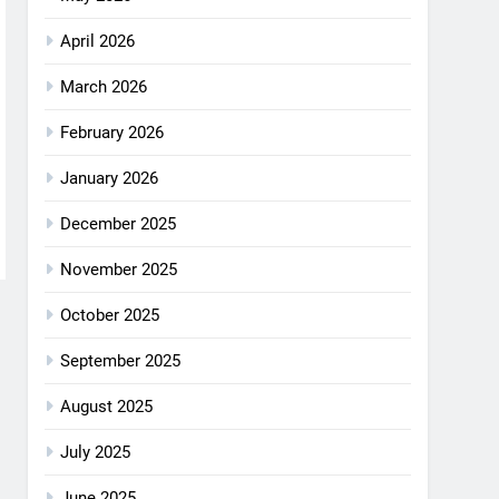
April 2026
March 2026
February 2026
January 2026
December 2025
November 2025
October 2025
September 2025
August 2025
July 2025
June 2025