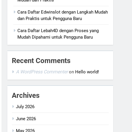
Mudah dan Praktis
Cara Daftar Edwinslot dengan Langkah Mudah
dan Praktis untuk Pengguna Baru
Cara Daftar Lebah4D dengan Proses yang
Mudah Dipahami untuk Pengguna Baru
Recent Comments
A WordPress Commenter
on
Hello world!
Archives
July 2026
June 2026
May 2026