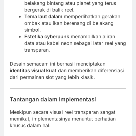
belakang bintang atau planet yang terus
bergerak di balik reel.
Tema laut dalam
memperlihatkan gerakan
ombak atau ikan berenang di belakang
simbol.
Estetika cyberpunk
menampilkan aliran
data atau kabel neon sebagai latar reel yang
transparan.
Desain semacam ini berhasil menciptakan
identitas visual kuat
dan memberikan diferensiasi
dari permainan slot yang lebih klasik.
Tantangan dalam Implementasi
Meskipun secara visual reel transparan sangat
memikat, implementasinya menuntut perhatian
khusus dalam hal: