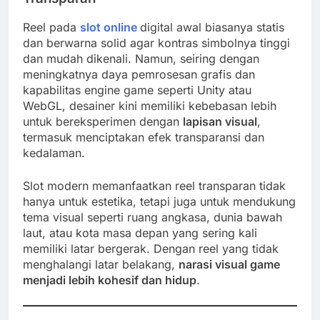
Reel pada
slot online
digital awal biasanya statis
dan berwarna solid agar kontras simbolnya tinggi
dan mudah dikenali. Namun, seiring dengan
meningkatnya daya pemrosesan grafis dan
kapabilitas engine game seperti Unity atau
WebGL, desainer kini memiliki kebebasan lebih
untuk bereksperimen dengan
lapisan visual
,
termasuk menciptakan efek transparansi dan
kedalaman.
Slot modern memanfaatkan reel transparan tidak
hanya untuk estetika, tetapi juga untuk mendukung
tema visual seperti ruang angkasa, dunia bawah
laut, atau kota masa depan yang sering kali
memiliki latar bergerak. Dengan reel yang tidak
menghalangi latar belakang,
narasi visual game
menjadi lebih kohesif dan hidup
.