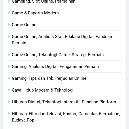
Gambling, Slot Online, Permainan
Game & Esports Modern
Game Online
Game Online, Analisis Slot, Edukasi Digital, Panduan
Pemain
Game Online, Teknologi Game, Strategi Bermain
Gaming, Analisis Digital, Pengalaman Pemain
Gaming, Tips dan Trik, Perjudian Online
Gaya Hidup Modern & Teknologi
Hiburan Digital, Teknologi Interaktif, Panduan Platform
Hiburan, Film dan Televisi, Kasino, Game dan Permainan,
Budaya Pop