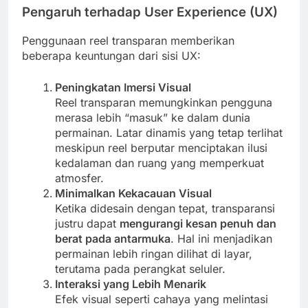
Pengaruh terhadap User Experience (UX)
Penggunaan reel transparan memberikan
beberapa keuntungan dari sisi UX:
Peningkatan Imersi Visual
Reel transparan memungkinkan pengguna
merasa lebih “masuk” ke dalam dunia
permainan. Latar dinamis yang tetap terlihat
meskipun reel berputar menciptakan ilusi
kedalaman dan ruang yang memperkuat
atmosfer.
Minimalkan Kekacauan Visual
Ketika didesain dengan tepat, transparansi
justru dapat
mengurangi kesan penuh dan
berat pada antarmuka
. Hal ini menjadikan
permainan lebih ringan dilihat di layar,
terutama pada perangkat seluler.
Interaksi yang Lebih Menarik
Efek visual seperti cahaya yang melintasi