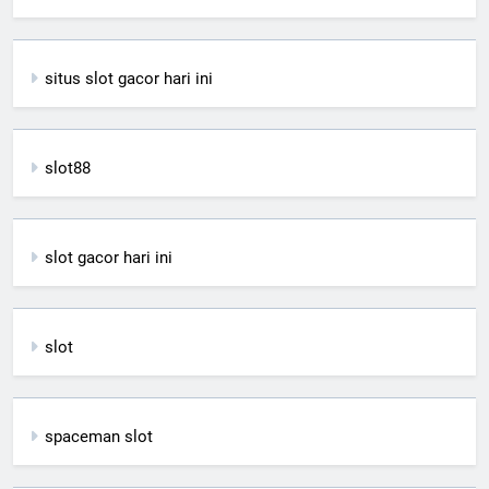
situs slot gacor hari ini
slot88
slot gacor hari ini
slot
spaceman slot