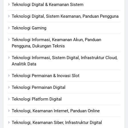
Teknologi Digital & Keamanan Sistem
Teknologi Digital, Sistem Keamanan, Panduan Pengguna
Teknologi Gaming
Teknologi Informasi, Keamanan Akun, Panduan
Pengguna, Dukungan Teknis
Teknologi Informasi, Sistem Digital, Infrastruktur Cloud,
Analitik Data
Teknologi Permainan & Inovasi Slot
Teknologi Permainan Digital
Teknologi Platform Digital
Teknologi, Keamanan Internet, Panduan Online
Teknologi, Keamanan Siber, Infrastruktur Digital