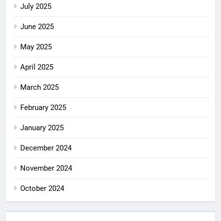
July 2025
June 2025
May 2025
April 2025
March 2025
February 2025
January 2025
December 2024
November 2024
October 2024