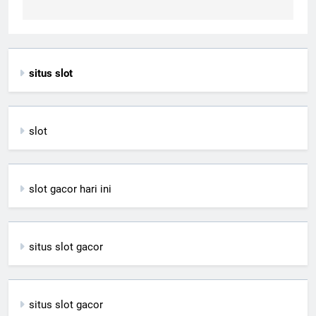
situs slot
slot
slot gacor hari ini
situs slot gacor
situs slot gacor