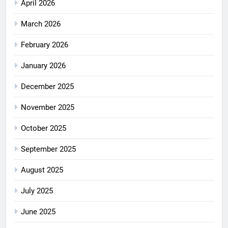
April 2026
March 2026
February 2026
January 2026
December 2025
November 2025
October 2025
September 2025
August 2025
July 2025
June 2025