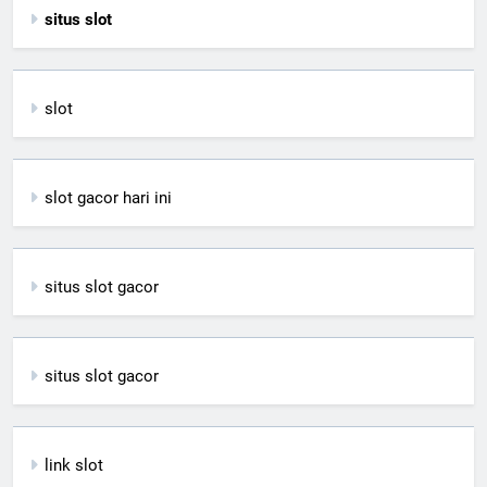
situs slot
slot
slot gacor hari ini
situs slot gacor
situs slot gacor
link slot