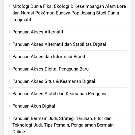
Mitologi Dunia Fiksi Ekologi & Keseimbangan Alam Lore
dan Narasi Pokémon Budaya Pop Jepang Studi Dunia
Imajinatif
Panduan Akses Alternatif
Panduan Akses Alternatif dan Stabilitas Digital
Panduan Akses dan Informasi Brand
Panduan Akses Digital Pengguna Baru
Panduan Akses Situs & Keamanan Digital
Panduan Akses Stabil dan Keamanan Pengguna
Panduan Akun Digital
Panduan Bermain Judi, Strategi Taruhan, Fitur dan
Teknologi Judi, Tips Pemain, Pengalaman Bermain
Online