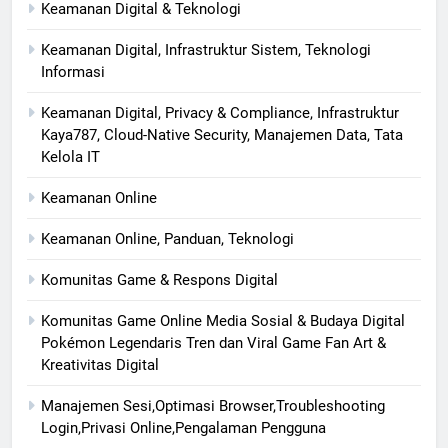
Keamanan Digital & Teknologi
Keamanan Digital, Infrastruktur Sistem, Teknologi
Informasi
Keamanan Digital, Privacy & Compliance, Infrastruktur
Kaya787, Cloud-Native Security, Manajemen Data, Tata
Kelola IT
Keamanan Online
Keamanan Online, Panduan, Teknologi
Komunitas Game & Respons Digital
Komunitas Game Online Media Sosial & Budaya Digital
Pokémon Legendaris Tren dan Viral Game Fan Art &
Kreativitas Digital
Manajemen Sesi,Optimasi Browser,Troubleshooting
Login,Privasi Online,Pengalaman Pengguna