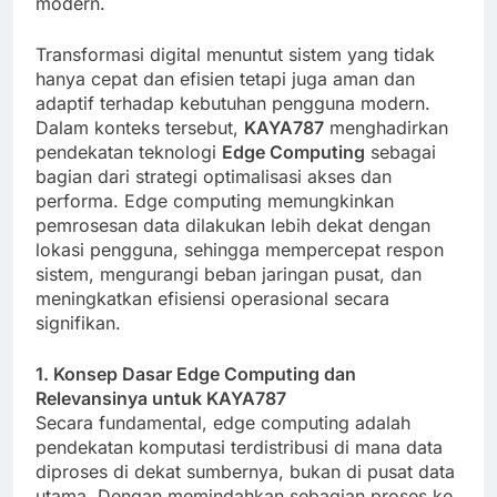
modern.
Transformasi digital menuntut sistem yang tidak
hanya cepat dan efisien tetapi juga aman dan
adaptif terhadap kebutuhan pengguna modern.
Dalam konteks tersebut,
KAYA787
menghadirkan
pendekatan teknologi
Edge Computing
sebagai
bagian dari strategi optimalisasi akses dan
performa. Edge computing memungkinkan
pemrosesan data dilakukan lebih dekat dengan
lokasi pengguna, sehingga mempercepat respon
sistem, mengurangi beban jaringan pusat, dan
meningkatkan efisiensi operasional secara
signifikan.
1. Konsep Dasar Edge Computing dan
Relevansinya untuk KAYA787
Secara fundamental, edge computing adalah
pendekatan komputasi terdistribusi di mana data
diproses di dekat sumbernya, bukan di pusat data
utama. Dengan memindahkan sebagian proses ke