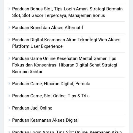
Panduan Bonus Slot, Tips Login Aman, Strategi Bermain
Slot, Slot Gacor Terpercaya, Manajemen Bonus
Panduan Brand dan Akses Alternatif
Panduan Digital Keamanan Akun Teknologi Web Akses
Platform User Experience
Panduan Game Online Kesehatan Mental Gamer Tips
Fokus dan Konsentrasi Hiburan Digital Sehat Strategi
Bermain Santai
Panduan Game, Hiburan Digital, Pemula
Panduan Game, Slot Online, Tips & Trik
Panduan Judi Online
Panduan Keamanan Akses Digital
Panduan Login Aman, Tips Slot Online, Keamanan Akun