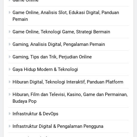
Game Online, Analisis Slot, Edukasi Digital, Panduan
Pemain
Game Online, Teknologi Game, Strategi Bermain
Gaming, Analisis Digital, Pengalaman Pemain
Gaming, Tips dan Trik, Perjudian Online
Gaya Hidup Modern & Teknologi
Hiburan Digital, Teknologi Interaktif, Panduan Platform
Hiburan, Film dan Televisi, Kasino, Game dan Permainan,
Budaya Pop
Infrastruktur & DevOps
Infrastruktur Digital & Pengalaman Pengguna