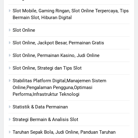
Slot Mobile, Gaming Ringan, Slot Online Terpercaya, Tips
Bermain Slot, Hiburan Digital
Slot Online
Slot Online, Jackpot Besar, Permainan Gratis
Slot Online, Permainan Kasino, Judi Online
Slot Online, Strategi dan Tips Slot
Stabilitas Platform Digital,Manajemen Sistem
Online,Pengalaman Pengguna,Optimasi
Performa,Infrastruktur Teknologi
Statistik & Data Permainan
Strategi Bermain & Analisis Slot
Taruhan Sepak Bola, Judi Online, Panduan Taruhan