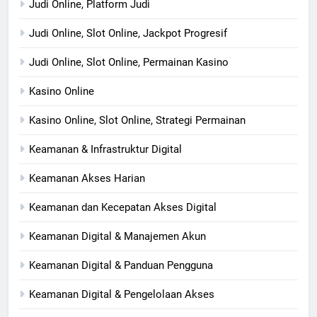
Judi Online, Platform Judi
Judi Online, Slot Online, Jackpot Progresif
Judi Online, Slot Online, Permainan Kasino
Kasino Online
Kasino Online, Slot Online, Strategi Permainan
Keamanan & Infrastruktur Digital
Keamanan Akses Harian
Keamanan dan Kecepatan Akses Digital
Keamanan Digital & Manajemen Akun
Keamanan Digital & Panduan Pengguna
Keamanan Digital & Pengelolaan Akses