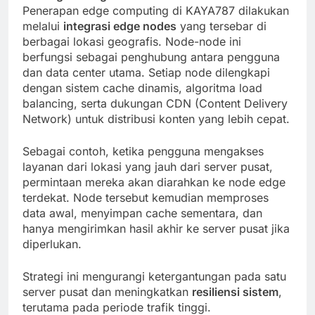
Penerapan edge computing di KAYA787 dilakukan
melalui
integrasi edge nodes
yang tersebar di
berbagai lokasi geografis. Node-node ini
berfungsi sebagai penghubung antara pengguna
dan data center utama. Setiap node dilengkapi
dengan sistem cache dinamis, algoritma load
balancing, serta dukungan CDN (Content Delivery
Network) untuk distribusi konten yang lebih cepat.
Sebagai contoh, ketika pengguna mengakses
layanan dari lokasi yang jauh dari server pusat,
permintaan mereka akan diarahkan ke node edge
terdekat. Node tersebut kemudian memproses
data awal, menyimpan cache sementara, dan
hanya mengirimkan hasil akhir ke server pusat jika
diperlukan.
Strategi ini mengurangi ketergantungan pada satu
server pusat dan meningkatkan
resiliensi sistem
,
terutama pada periode trafik tinggi.