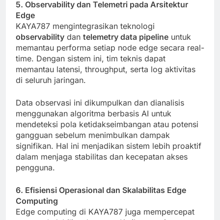
5. Observability dan Telemetri pada Arsitektur
Edge
KAYA787 mengintegrasikan teknologi
observability
dan
telemetry data pipeline
untuk
memantau performa setiap node edge secara real-
time. Dengan sistem ini, tim teknis dapat
memantau latensi, throughput, serta log aktivitas
di seluruh jaringan.
Data observasi ini dikumpulkan dan dianalisis
menggunakan algoritma berbasis AI untuk
mendeteksi pola ketidakseimbangan atau potensi
gangguan sebelum menimbulkan dampak
signifikan. Hal ini menjadikan sistem lebih proaktif
dalam menjaga stabilitas dan kecepatan akses
pengguna.
6. Efisiensi Operasional dan Skalabilitas Edge
Computing
Edge computing di KAYA787 juga mempercepat