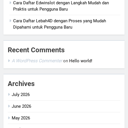
Cara Daftar Edwinslot dengan Langkah Mudah dan
Praktis untuk Pengguna Baru
Cara Daftar Lebah4D dengan Proses yang Mudah
Dipahami untuk Pengguna Baru
Recent Comments
A WordPress Commenter
on
Hello world!
Archives
July 2026
June 2026
May 2026