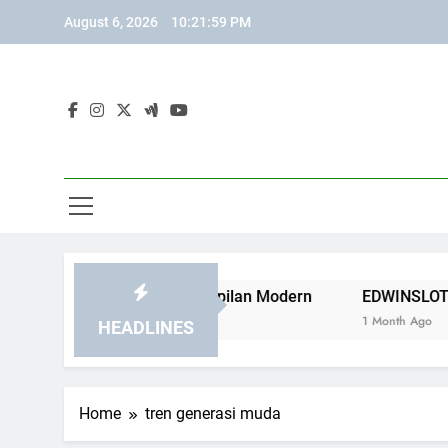
Skip
August 6, 2026
10:22:00 PM
to
content
Vse
Dapatk
es Praktis dan Tampilan Modern
EDWINSLOT Login: Anali
1 Month Ago
HEADLINES
Home
tren generasi muda