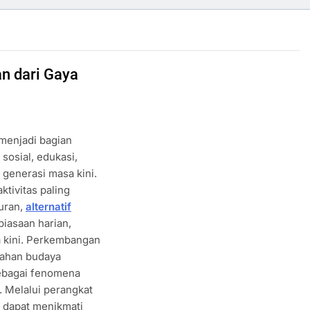
n dari Gaya
menjadi bagian
sosial, edukasi,
generasi masa kini.
tivitas paling
buran,
alternatif
biasaan harian,
a kini. Perkembangan
bahan budaya
ebagai fenomena
. Melalui perangkat
t dapat menikmati