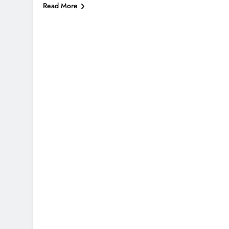
Read More