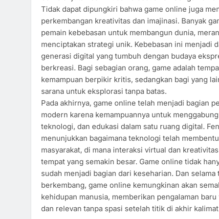
Tidak dapat dipungkiri bahwa game online juga me
perkembangan kreativitas dan imajinasi. Banyak 
pemain kebebasan untuk membangun dunia, meranc
menciptakan strategi unik. Kebebasan ini menjadi da
generasi digital yang tumbuh dengan budaya eksp
berkreasi. Bagi sebagian orang, game adalah temp
kemampuan berpikir kritis, sedangkan bagi yang l
sarana untuk eksplorasi tanpa batas.
Pada akhirnya, game online telah menjadi bagian pe
modern karena kemampuannya untuk menggabungka
teknologi, dan edukasi dalam satu ruang digital. Fe
menunjukkan bagaimana teknologi telah membentu
masyarakat, di mana interaksi virtual dan kreativitas
tempat yang semakin besar. Game online tidak hanya
sudah menjadi bagian dari keseharian. Dan selama 
berkembang, game online kemungkinan akan sema
kehidupan manusia, memberikan pengalaman baru y
dan relevan tanpa spasi setelah titik di akhir kalimat