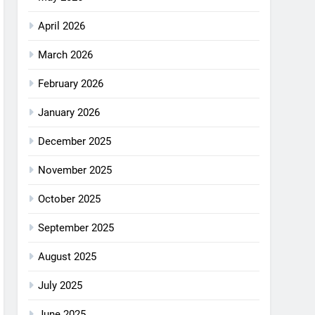
April 2026
March 2026
February 2026
January 2026
December 2025
November 2025
October 2025
September 2025
August 2025
July 2025
June 2025