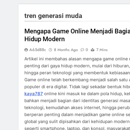
tren generasi muda
Mengapa Game Online Menjadi Bagia
Hidup Modern
A65d88c
8 Months Ago
0
7 Mins
Artikel ini membahas alasan mengapa game online 
penting dari gaya hidup modern, mulai dari hiburan, 
hingga peran teknologi yang membentuk kebiasaan 
Game online telah berkembang menjadi salah satu ak
populer di era digital. Tidak lagi sekadar bentuk hi
kaya787
online kini masuk ke dalam pola hidup, ke
bahkan menjadi bagian dari identitas generasi mas
teknologi, kemudahan akses internet, hingga peru
berperan penting dalam menjadikan game online s
global yang sulit dipisahkan dari kehidupan modern
seperti smartphone, laptop, dan konsol, masyaraka