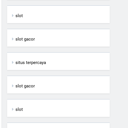
slot
slot gacor
situs terpercaya
slot gacor
slot