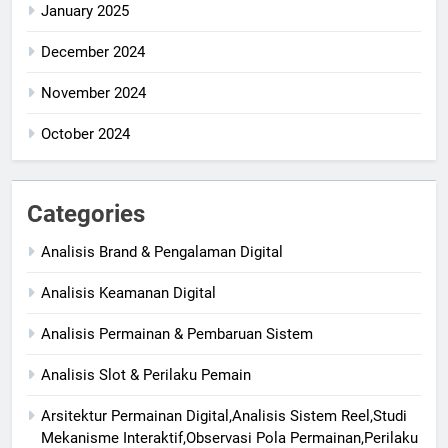
January 2025
December 2024
November 2024
October 2024
Categories
Analisis Brand & Pengalaman Digital
Analisis Keamanan Digital
Analisis Permainan & Pembaruan Sistem
Analisis Slot & Perilaku Pemain
Arsitektur Permainan Digital,Analisis Sistem Reel,Studi
Mekanisme Interaktif,Observasi Pola Permainan,Perilaku