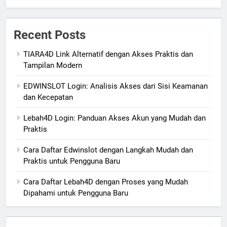
Recent Posts
TIARA4D Link Alternatif dengan Akses Praktis dan
Tampilan Modern
EDWINSLOT Login: Analisis Akses dari Sisi Keamanan
dan Kecepatan
Lebah4D Login: Panduan Akses Akun yang Mudah dan
Praktis
Cara Daftar Edwinslot dengan Langkah Mudah dan
Praktis untuk Pengguna Baru
Cara Daftar Lebah4D dengan Proses yang Mudah
Dipahami untuk Pengguna Baru