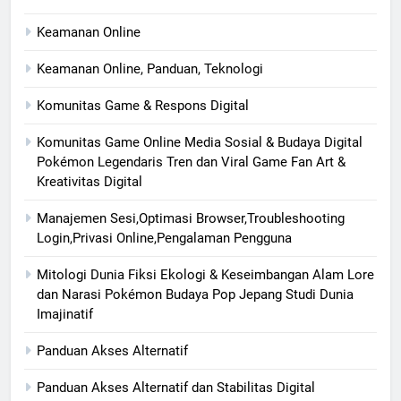
Keamanan Online
Keamanan Online, Panduan, Teknologi
Komunitas Game & Respons Digital
Komunitas Game Online Media Sosial & Budaya Digital
Pokémon Legendaris Tren dan Viral Game Fan Art &
Kreativitas Digital
Manajemen Sesi,Optimasi Browser,Troubleshooting
Login,Privasi Online,Pengalaman Pengguna
Mitologi Dunia Fiksi Ekologi & Keseimbangan Alam Lore
dan Narasi Pokémon Budaya Pop Jepang Studi Dunia
Imajinatif
Panduan Akses Alternatif
Panduan Akses Alternatif dan Stabilitas Digital