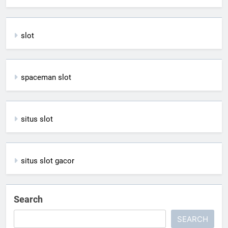
slot
spaceman slot
situs slot
situs slot gacor
Search
SEARCH