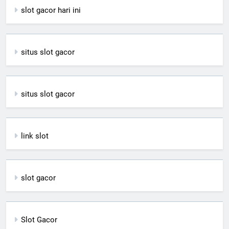
slot gacor hari ini
situs slot gacor
situs slot gacor
link slot
slot gacor
Slot Gacor