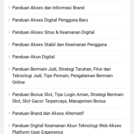
Panduan Akses dan Informasi Brand
Panduan Akses Digital Pengguna Baru
Panduan Akses Situs & Keamanan Digital
Panduan Akses Stabil dan Keamanan Pengguna
Panduan Akun Digital
Panduan Bermain Judi, Strategi Taruhan, Fitur dan
Teknologi Judi, Tips Pemain, Pengalaman Bermain
Online
Panduan Bonus Slot, Tips Login Aman, Strategi Bermain
Slot, Slot Gacor Terpercaya, Manajemen Bonus
Panduan Brand dan Akses Alternatif
Panduan Digital Keamanan Akun Teknologi Web Akses
Platform User Experience