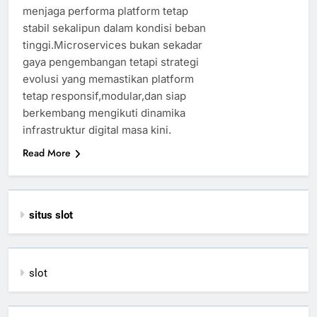
menjaga performa platform tetap
stabil sekalipun dalam kondisi beban
tinggi.Microservices bukan sekadar
gaya pengembangan tetapi strategi
evolusi yang memastikan platform
tetap responsif,modular,dan siap
berkembang mengikuti dinamika
infrastruktur digital masa kini.
Read More
situs slot
slot