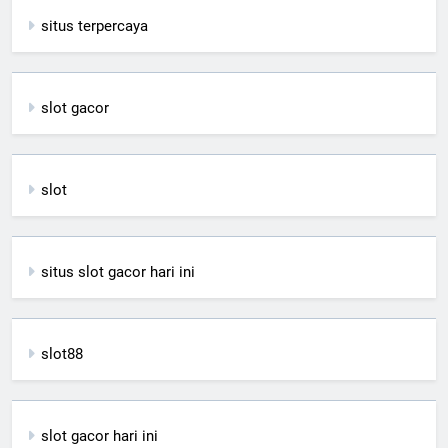
situs terpercaya
slot gacor
slot
situs slot gacor hari ini
slot88
slot gacor hari ini