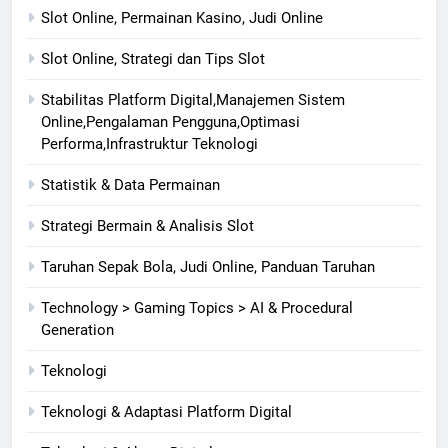
Slot Online, Permainan Kasino, Judi Online
Slot Online, Strategi dan Tips Slot
Stabilitas Platform Digital,Manajemen Sistem
Online,Pengalaman Pengguna,Optimasi
Performa,Infrastruktur Teknologi
Statistik & Data Permainan
Strategi Bermain & Analisis Slot
Taruhan Sepak Bola, Judi Online, Panduan Taruhan
Technology > Gaming Topics > AI & Procedural
Generation
Teknologi
Teknologi & Adaptasi Platform Digital