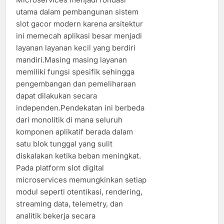
utama dalam pembangunan sistem
slot gacor modern karena arsitektur
ini memecah aplikasi besar menjadi
layanan layanan kecil yang berdiri
mandiri.Masing masing layanan
memiliki fungsi spesifik sehingga
pengembangan dan pemeliharaan
dapat dilakukan secara
independen.Pendekatan ini berbeda
dari monolitik di mana seluruh
komponen aplikatif berada dalam
satu blok tunggal yang sulit
diskalakan ketika beban meningkat.
Pada platform slot digital
microservices memungkinkan setiap
modul seperti otentikasi, rendering,
streaming data, telemetry, dan
analitik bekerja secara