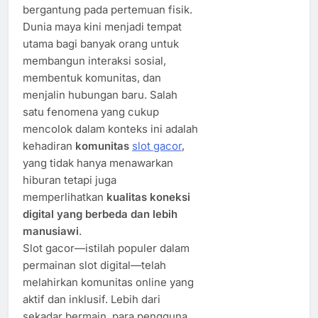
bergantung pada pertemuan fisik.
Dunia maya kini menjadi tempat
utama bagi banyak orang untuk
membangun interaksi sosial,
membentuk komunitas, dan
menjalin hubungan baru. Salah
satu fenomena yang cukup
mencolok dalam konteks ini adalah
kehadiran
komunitas
slot gacor
,
yang tidak hanya menawarkan
hiburan tetapi juga
memperlihatkan
kualitas koneksi
digital yang berbeda dan lebih
manusiawi
.
Slot gacor—istilah populer dalam
permainan slot digital—telah
melahirkan komunitas online yang
aktif dan inklusif. Lebih dari
sekadar bermain, para pengguna