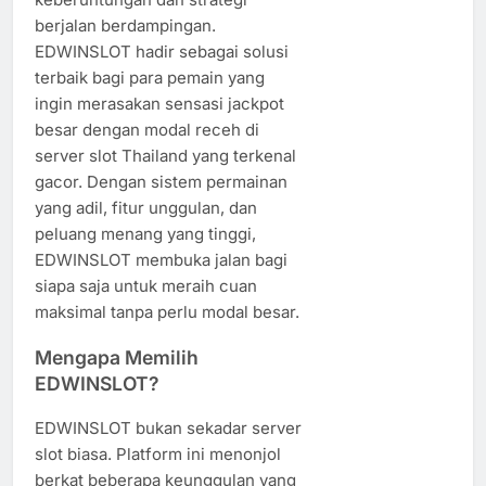
berjalan berdampingan.
EDWINSLOT hadir sebagai solusi
terbaik bagi para pemain yang
ingin merasakan sensasi jackpot
besar dengan modal receh di
server slot Thailand yang terkenal
gacor. Dengan sistem permainan
yang adil, fitur unggulan, dan
peluang menang yang tinggi,
EDWINSLOT membuka jalan bagi
siapa saja untuk meraih cuan
maksimal tanpa perlu modal besar.
Mengapa Memilih
EDWINSLOT?
EDWINSLOT bukan sekadar server
slot biasa. Platform ini menonjol
berkat beberapa keunggulan yang