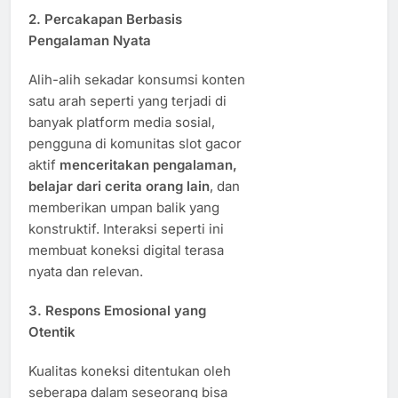
2.
Percakapan Berbasis
Pengalaman Nyata
Alih-alih sekadar konsumsi konten
satu arah seperti yang terjadi di
banyak platform media sosial,
pengguna di komunitas slot gacor
aktif
menceritakan pengalaman,
belajar dari cerita orang lain
, dan
memberikan umpan balik yang
konstruktif. Interaksi seperti ini
membuat koneksi digital terasa
nyata dan relevan.
3.
Respons Emosional yang
Otentik
Kualitas koneksi ditentukan oleh
seberapa dalam seseorang bisa