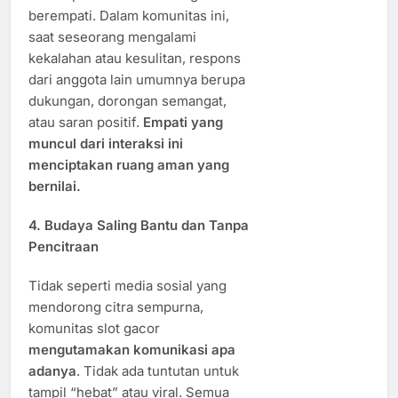
berempati. Dalam komunitas ini,
saat seseorang mengalami
kekalahan atau kesulitan, respons
dari anggota lain umumnya berupa
dukungan, dorongan semangat,
atau saran positif.
Empati yang
muncul dari interaksi ini
menciptakan ruang aman yang
bernilai.
4.
Budaya Saling Bantu dan Tanpa
Pencitraan
Tidak seperti media sosial yang
mendorong citra sempurna,
komunitas slot gacor
mengutamakan komunikasi apa
adanya
. Tidak ada tuntutan untuk
tampil “hebat” atau viral. Semua