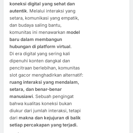
koneksi digital yang sehat dan
autentik
. Melalui interaksi yang
setara, komunikasi yang empatik,
dan budaya saling bantu,
komunitas ini menawarkan
model
baru dalam membangun
hubungan di platform virtual
.
Di era digital yang sering kali
dipenuhi konten dangkal dan
pencitraan berlebihan, komunitas
slot gacor menghadirkan alternatif:
ruang interaksi yang mendalam,
setara, dan benar-benar
manusiawi
. Sebuah pengingat
bahwa kualitas koneksi bukan
diukur dari jumlah interaksi, tetapi
dari
makna dan kejujuran di balik
setiap percakapan yang terjadi.