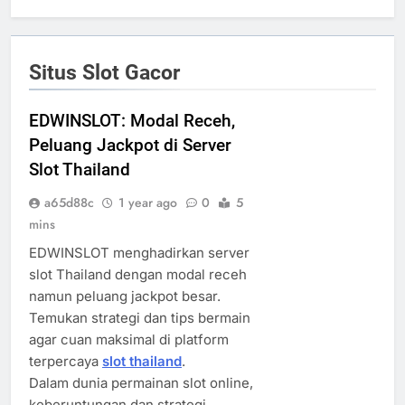
Situs Slot Gacor
EDWINSLOT: Modal Receh,
Peluang Jackpot di Server
Slot Thailand
a65d88c
1 year ago
0
5
mins
EDWINSLOT menghadirkan server
slot Thailand dengan modal receh
namun peluang jackpot besar.
Temukan strategi dan tips bermain
agar cuan maksimal di platform
terpercaya
slot thailand
.
Dalam dunia permainan slot online,
keberuntungan dan strategi