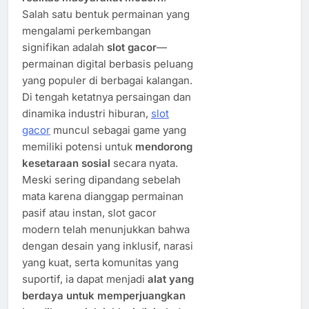
Salah satu bentuk permainan yang
mengalami perkembangan
signifikan adalah
slot gacor
—
permainan digital berbasis peluang
yang populer di berbagai kalangan.
Di tengah ketatnya persaingan dan
dinamika industri hiburan,
slot
gacor
muncul sebagai game yang
memiliki potensi untuk
mendorong
kesetaraan sosial
secara nyata.
Meski sering dipandang sebelah
mata karena dianggap permainan
pasif atau instan, slot gacor
modern telah menunjukkan bahwa
dengan desain yang inklusif, narasi
yang kuat, serta komunitas yang
suportif, ia dapat menjadi
alat yang
berdaya untuk memperjuangkan