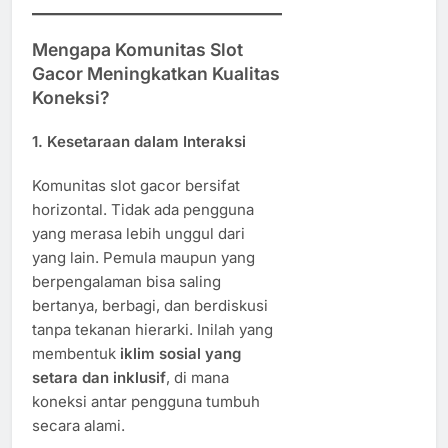
Mengapa Komunitas Slot
Gacor Meningkatkan Kualitas
Koneksi?
1.
Kesetaraan dalam Interaksi
Komunitas slot gacor bersifat
horizontal. Tidak ada pengguna
yang merasa lebih unggul dari
yang lain. Pemula maupun yang
berpengalaman bisa saling
bertanya, berbagi, dan berdiskusi
tanpa tekanan hierarki. Inilah yang
membentuk
iklim sosial yang
setara dan inklusif
, di mana
koneksi antar pengguna tumbuh
secara alami.