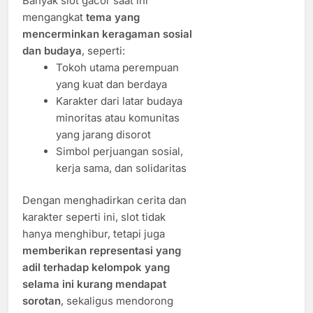
Banyak slot gacor saat ini
mengangkat
tema yang
mencerminkan keragaman sosial
dan budaya
, seperti:
Tokoh utama perempuan
yang kuat dan berdaya
Karakter dari latar budaya
minoritas atau komunitas
yang jarang disorot
Simbol perjuangan sosial,
kerja sama, dan solidaritas
Dengan menghadirkan cerita dan
karakter seperti ini, slot tidak
hanya menghibur, tetapi juga
memberikan representasi yang
adil terhadap kelompok yang
selama ini kurang mendapat
sorotan
, sekaligus mendorong