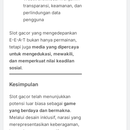
transparansi, keamanan, dan
perlindungan data
pengguna
Slot gacor yang mengedepankan
E-E-A-T bukan hanya permainan,
tetapi juga
media yang dipercaya
untuk mengedukasi, mewakili,
dan memperkuat nilai keadilan
sosial
.
Kesimpulan
Slot gacor telah menunjukkan
potensi luar biasa sebagai
game
yang berdaya dan bermakna
.
Melalui desain inklusif, narasi yang
merepresentasikan keberagaman,