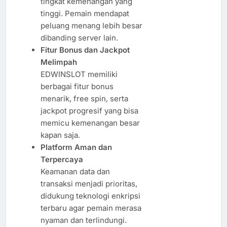
tingkat kemenangan yang
tinggi. Pemain mendapat
peluang menang lebih besar
dibanding server lain.
Fitur Bonus dan Jackpot
Melimpah
EDWINSLOT memiliki
berbagai fitur bonus
menarik, free spin, serta
jackpot progresif yang bisa
memicu kemenangan besar
kapan saja.
Platform Aman dan
Terpercaya
Keamanan data dan
transaksi menjadi prioritas,
didukung teknologi enkripsi
terbaru agar pemain merasa
nyaman dan terlindungi.