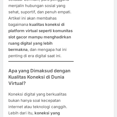
menjalin hubungan sosial yang
sehat, suportif, dan penuh empati.
Artikel ini akan membahas
bagaimana
kualitas koneksi di
platform virtual seperti komunitas
slot gacor mampu menghadirkan
ruang digital yang lebih
bermakna
, dan mengapa hal ini
penting di era digital saat ini.
Apa yang Dimaksud dengan
Kualitas Koneksi di Dunia
Virtual?
Koneksi digital yang berkualitas
bukan hanya soal kecepatan
internet atau teknologi canggih.
Lebih dari itu,
koneksi yang