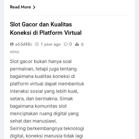
Read More
Slot Gacor dan Kualitas
Koneksi di Platform Virtual
a65d88c
1 year ago
0
6
mins
Slot gacor bukan hanya soal
permainan, tetapi juga tentang
bagaimana kualitas koneksi di
platform virtual dapat membentuk
interaksi sosial yang lebih kuat,
setara, dan bermakna. Simak
bagaimana komunitas slot
menciptakan ruang digital yang
sehat dan manusiawi.
Seiring berkembangnya teknologi
digital, koneksi manusia tidak lagi