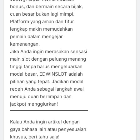
bonus, dan bermain secara bijak,
cuan besar bukan lagi mimpi.
Platform yang aman dan fitur
lengkap makin memudahkan
pemain dalam mengejar
kemenangan.
Jika Anda ingin merasakan sensasi
main slot dengan peluang menang
tinggi tanpa harus mengeluarkan
modal besar, EDWINSLOT adalah
pilihan yang tepat. Jadikan modal
receh Anda sebagai langkah awal
menuju cuan berlimpah dan
jackpot menggiurkan!
Kalau Anda ingin artikel dengan
gaya bahasa lain atau penyesuaian
khusus, beri tahu saja!