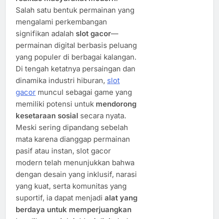
Salah satu bentuk permainan yang
mengalami perkembangan
signifikan adalah
slot gacor
—
permainan digital berbasis peluang
yang populer di berbagai kalangan.
Di tengah ketatnya persaingan dan
dinamika industri hiburan,
slot
gacor
muncul sebagai game yang
memiliki potensi untuk
mendorong
kesetaraan sosial
secara nyata.
Meski sering dipandang sebelah
mata karena dianggap permainan
pasif atau instan, slot gacor
modern telah menunjukkan bahwa
dengan desain yang inklusif, narasi
yang kuat, serta komunitas yang
suportif, ia dapat menjadi
alat yang
berdaya untuk memperjuangkan