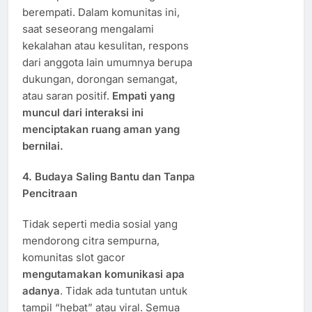
berempati. Dalam komunitas ini,
saat seseorang mengalami
kekalahan atau kesulitan, respons
dari anggota lain umumnya berupa
dukungan, dorongan semangat,
atau saran positif.
Empati yang
muncul dari interaksi ini
menciptakan ruang aman yang
bernilai.
4.
Budaya Saling Bantu dan Tanpa
Pencitraan
Tidak seperti media sosial yang
mendorong citra sempurna,
komunitas slot gacor
mengutamakan komunikasi apa
adanya
. Tidak ada tuntutan untuk
tampil “hebat” atau viral. Semua