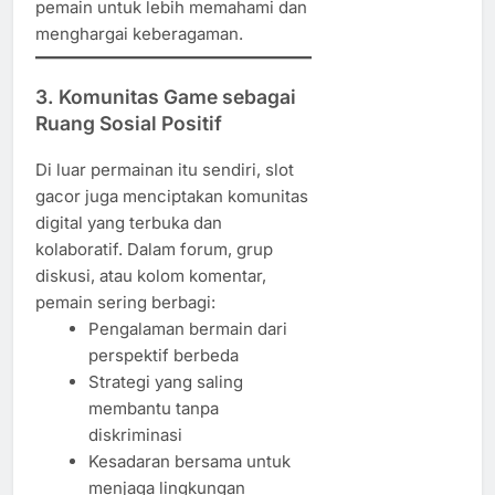
pemain untuk lebih memahami dan
menghargai keberagaman.
3.
Komunitas Game sebagai
Ruang Sosial Positif
Di luar permainan itu sendiri, slot
gacor juga menciptakan komunitas
digital yang terbuka dan
kolaboratif. Dalam forum, grup
diskusi, atau kolom komentar,
pemain sering berbagi:
Pengalaman bermain dari
perspektif berbeda
Strategi yang saling
membantu tanpa
diskriminasi
Kesadaran bersama untuk
menjaga lingkungan