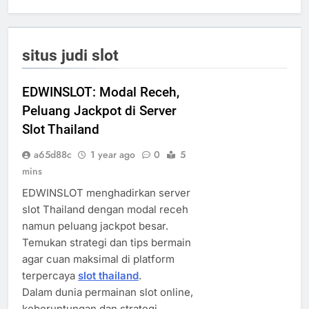
situs judi slot
EDWINSLOT: Modal Receh,
Peluang Jackpot di Server
Slot Thailand
a65d88c
1 year ago
0
5
mins
EDWINSLOT menghadirkan server
slot Thailand dengan modal receh
namun peluang jackpot besar.
Temukan strategi dan tips bermain
agar cuan maksimal di platform
terpercaya
slot thailand
.
Dalam dunia permainan slot online,
keberuntungan dan strategi