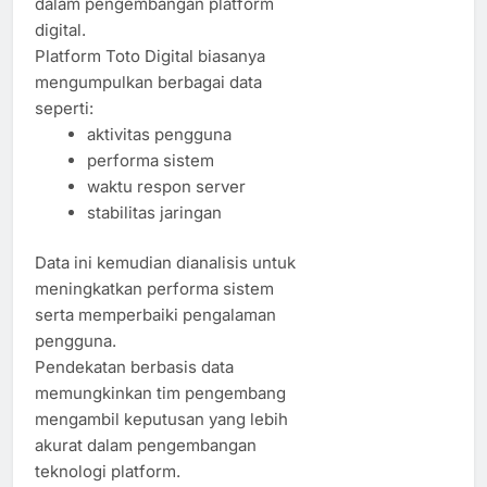
dalam pengembangan platform
digital.
Platform Toto Digital biasanya
mengumpulkan berbagai data
seperti:
aktivitas pengguna
performa sistem
waktu respon server
stabilitas jaringan
Data ini kemudian dianalisis untuk
meningkatkan performa sistem
serta memperbaiki pengalaman
pengguna.
Pendekatan berbasis data
memungkinkan tim pengembang
mengambil keputusan yang lebih
akurat dalam pengembangan
teknologi platform.