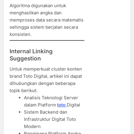
Algoritma digunakan untuk
menghasilkan angka dan
memproses data secara matematis
sehingga sistem berjalan secara
konsisten.
Internal Linking
Suggestion
Untuk memperkuat cluster konten
brand Toto Digital, artikel ini dapat
dihubungkan dengan beberapa
topik berikut:
Analisis Teknologi Server
dalam Platform
toto
Digital
Sistem Backend dan
Infrastruktur Digital Toto
Modern
Bagaimana Platform Angka