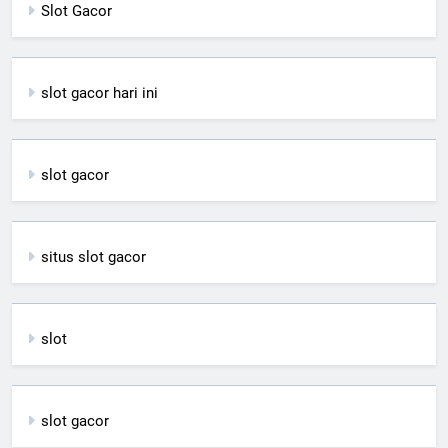
Slot Gacor
slot gacor hari ini
slot gacor
situs slot gacor
slot
slot gacor