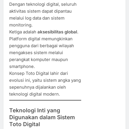
Dengan teknologi digital, seluruh
aktivitas sistem dapat dipantau
melalui log data dan sistem
monitoring.
Ketiga adalah
aksesibilitas global
.
Platform digital memungkinkan
pengguna dari berbagai wilayah
mengakses sistem melalui
perangkat komputer maupun
smartphone.
Konsep Toto Digital lahir dari
evolusi ini, yaitu sistem angka yang
sepenuhnya dijalankan oleh
teknologi digital modern.
Teknologi Inti yang
Digunakan dalam Sistem
Toto Digital