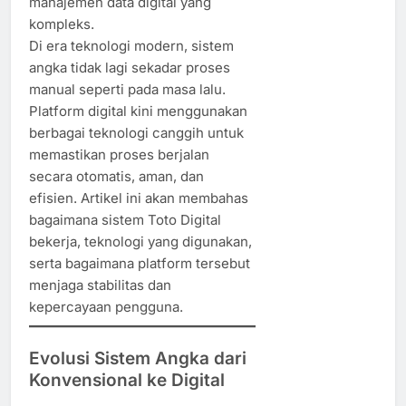
manajemen data digital yang
kompleks.
Di era teknologi modern, sistem
angka tidak lagi sekadar proses
manual seperti pada masa lalu.
Platform digital kini menggunakan
berbagai teknologi canggih untuk
memastikan proses berjalan
secara otomatis, aman, dan
efisien. Artikel ini akan membahas
bagaimana sistem Toto Digital
bekerja, teknologi yang digunakan,
serta bagaimana platform tersebut
menjaga stabilitas dan
kepercayaan pengguna.
Evolusi Sistem Angka dari
Konvensional ke Digital