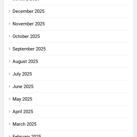
December 2025
November 2025
October 2025
September 2025
August 2025
July 2025
June 2025
May 2025
April 2025
March 2025
February 2025