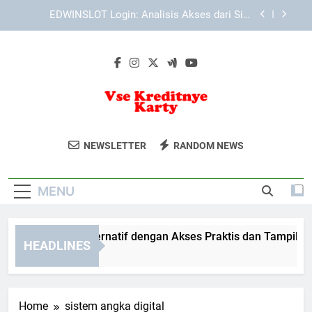
Skip
Lebah4D Login: Panduan Akses Akun yang Mudah
to
dan Praktis
content
Cara Daftar Edwinslot dengan Langkah Mudah
dan Praktis untuk Pengguna Baru
TIARA4D Link Alternatif dengan Akses Praktis
dan Tampilan Modern
EDWINSLOT Login: Analisis Akses dari Sisi
Keamanan dan Kecepatan
Vse Kreditnye
Dapatkan Informasi Lengkap Mengenai
Lebah4D Login: Panduan Akses Akun yang Mudah
NEWSLETTER
RANDOM NEWS
dan Praktis
Karty
Pilihan Kartu Kredit Terbaik Di Rusia.
Cara Daftar Edwinslot dengan Langkah Mudah
Panduan Aplikasi Dan Manfaat Kartu
dan Praktis untuk Pengguna Baru
MENU
Kredit Di Vse Kreditnye Karty.
ARA4D Link Alternatif dengan Akses Praktis dan Tampilan Mo
HEADLINES
Weeks Ago
Home
sistem angka digital