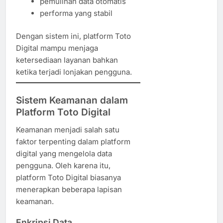
pemulihan data otomatis
performa yang stabil
Dengan sistem ini, platform Toto
Digital mampu menjaga
ketersediaan layanan bahkan
ketika terjadi lonjakan pengguna.
Sistem Keamanan dalam
Platform Toto Digital
Keamanan menjadi salah satu
faktor terpenting dalam platform
digital yang mengelola data
pengguna. Oleh karena itu,
platform Toto Digital biasanya
menerapkan beberapa lapisan
keamanan.
Enkripsi Data