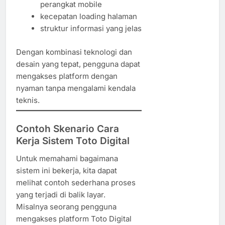
perangkat mobile
kecepatan loading halaman
struktur informasi yang jelas
Dengan kombinasi teknologi dan
desain yang tepat, pengguna dapat
mengakses platform dengan
nyaman tanpa mengalami kendala
teknis.
Contoh Skenario Cara
Kerja Sistem Toto Digital
Untuk memahami bagaimana
sistem ini bekerja, kita dapat
melihat contoh sederhana proses
yang terjadi di balik layar.
Misalnya seorang pengguna
mengakses platform Toto Digital