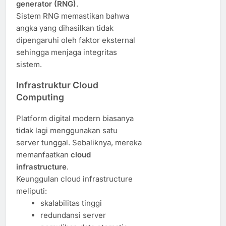
generator (RNG)
.
Sistem RNG memastikan bahwa
angka yang dihasilkan tidak
dipengaruhi oleh faktor eksternal
sehingga menjaga integritas
sistem.
Infrastruktur Cloud
Computing
Platform digital modern biasanya
tidak lagi menggunakan satu
server tunggal. Sebaliknya, mereka
memanfaatkan
cloud
infrastructure
.
Keunggulan cloud infrastructure
meliputi:
skalabilitas tinggi
redundansi server