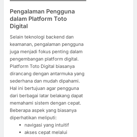
Pengalaman Pengguna
dalam Platform Toto
Digital
Selain teknologi backend dan
keamanan, pengalaman pengguna
juga menjadi fokus penting dalam
pengembangan platform digital.
Platform Toto Digital biasanya
dirancang dengan antarmuka yang
sederhana dan mudah dipahami.
Hal ini bertujuan agar pengguna
dari berbagai latar belakang dapat
memahami sistem dengan cepat.
Beberapa aspek yang biasanya
diperhatikan meliputi:
navigasi yang intuitif
akses cepat melalui