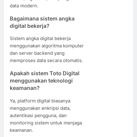
data modern.
Bagaimana sistem angka
digital bekerja?
Sistem angka digital bekerja
menggunakan algoritma komputer
dan server backend yang
memproses data secara otomatis.
Apakah sistem Toto Digital
menggunakan teknologi
keamanan?
Ya, platform digital biasanya
menggunakan enkripsi data,
autentikasi pengguna, dan
monitoring sistem untuk menjaga
keamanan.