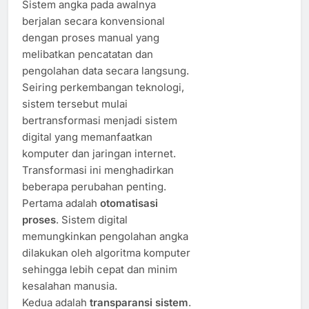
Sistem angka pada awalnya
berjalan secara konvensional
dengan proses manual yang
melibatkan pencatatan dan
pengolahan data secara langsung.
Seiring perkembangan teknologi,
sistem tersebut mulai
bertransformasi menjadi sistem
digital yang memanfaatkan
komputer dan jaringan internet.
Transformasi ini menghadirkan
beberapa perubahan penting.
Pertama adalah
otomatisasi
proses
. Sistem digital
memungkinkan pengolahan angka
dilakukan oleh algoritma komputer
sehingga lebih cepat dan minim
kesalahan manusia.
Kedua adalah
transparansi sistem
.