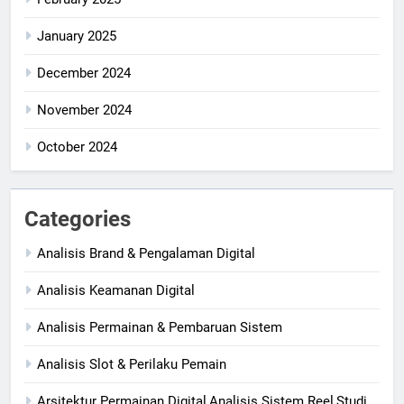
January 2025
December 2024
November 2024
October 2024
Categories
Analisis Brand & Pengalaman Digital
Analisis Keamanan Digital
Analisis Permainan & Pembaruan Sistem
Analisis Slot & Perilaku Pemain
Arsitektur Permainan Digital,Analisis Sistem Reel,Studi