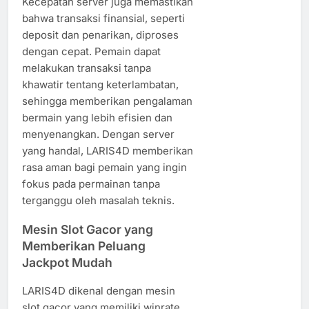
Kecepatan server juga memastikan
bahwa transaksi finansial, seperti
deposit dan penarikan, diproses
dengan cepat. Pemain dapat
melakukan transaksi tanpa
khawatir tentang keterlambatan,
sehingga memberikan pengalaman
bermain yang lebih efisien dan
menyenangkan. Dengan server
yang handal, LARIS4D memberikan
rasa aman bagi pemain yang ingin
fokus pada permainan tanpa
terganggu oleh masalah teknis.
Mesin Slot Gacor yang
Memberikan Peluang
Jackpot Mudah
LARIS4D dikenal dengan mesin
slot gacor yang memiliki winrate