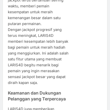
jackpot terus bertambah seiring
waktu, memberi pemain
kesempatan untuk meraih
kemenangan besar dalam satu
putaran permainan.
Dengan jackpot progresif yang
terus meningkat, LARIS4D
memberi kesempatan lebih banyak
bagi pemain untuk meraih hadiah
yang menggiurkan. Ini adalah salah
satu fitur utama yang membuat
LARIS4D begitu menarik bagi
pemain yang ingin merasakan
sensasi jackpot besar yang dapat
diraih kapan saja.
Keamanan dan Dukungan
Pelanggan yang Terpercaya
LARIS4D juga memberikan