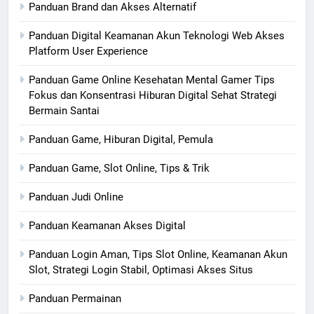
Panduan Brand dan Akses Alternatif
Panduan Digital Keamanan Akun Teknologi Web Akses
Platform User Experience
Panduan Game Online Kesehatan Mental Gamer Tips
Fokus dan Konsentrasi Hiburan Digital Sehat Strategi
Bermain Santai
Panduan Game, Hiburan Digital, Pemula
Panduan Game, Slot Online, Tips & Trik
Panduan Judi Online
Panduan Keamanan Akses Digital
Panduan Login Aman, Tips Slot Online, Keamanan Akun
Slot, Strategi Login Stabil, Optimasi Akses Situs
Panduan Permainan