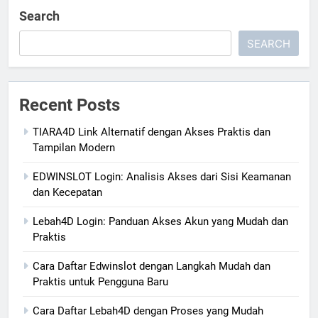
Search
SEARCH
Recent Posts
TIARA4D Link Alternatif dengan Akses Praktis dan
Tampilan Modern
EDWINSLOT Login: Analisis Akses dari Sisi Keamanan
dan Kecepatan
Lebah4D Login: Panduan Akses Akun yang Mudah dan
Praktis
Cara Daftar Edwinslot dengan Langkah Mudah dan
Praktis untuk Pengguna Baru
Cara Daftar Lebah4D dengan Proses yang Mudah