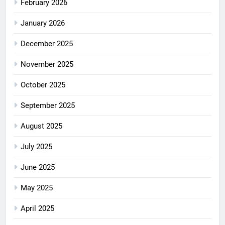
February 2026
January 2026
December 2025
November 2025
October 2025
September 2025
August 2025
July 2025
June 2025
May 2025
April 2025