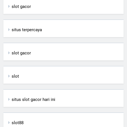
slot gacor
situs terpercaya
slot gacor
slot
situs slot gacor hari ini
slot88