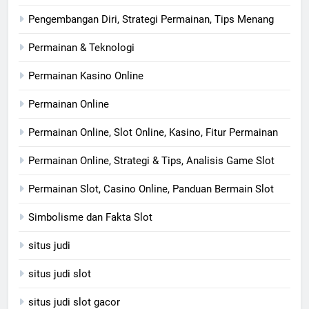
Pengembangan Diri, Strategi Permainan, Tips Menang
Permainan & Teknologi
Permainan Kasino Online
Permainan Online
Permainan Online, Slot Online, Kasino, Fitur Permainan
Permainan Online, Strategi & Tips, Analisis Game Slot
Permainan Slot, Casino Online, Panduan Bermain Slot
Simbolisme dan Fakta Slot
situs judi
situs judi slot
situs judi slot gacor