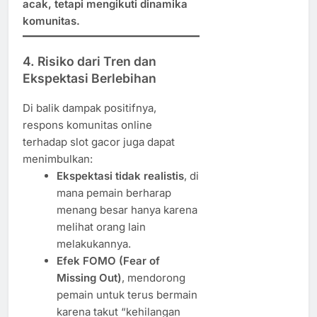
acak, tetapi mengikuti dinamika
komunitas.
4. Risiko dari Tren dan
Ekspektasi Berlebihan
Di balik dampak positifnya,
respons komunitas online
terhadap slot gacor juga dapat
menimbulkan:
Ekspektasi tidak realistis
, di
mana pemain berharap
menang besar hanya karena
melihat orang lain
melakukannya.
Efek FOMO (Fear of
Missing Out)
, mendorong
pemain untuk terus bermain
karena takut “kehilangan