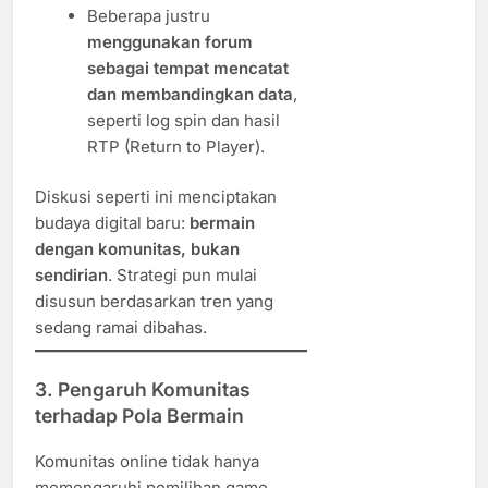
Beberapa justru
menggunakan forum
sebagai tempat mencatat
dan membandingkan data
,
seperti log spin dan hasil
RTP (Return to Player).
Diskusi seperti ini menciptakan
budaya digital baru:
bermain
dengan komunitas, bukan
sendirian
. Strategi pun mulai
disusun berdasarkan tren yang
sedang ramai dibahas.
3. Pengaruh Komunitas
terhadap Pola Bermain
Komunitas online tidak hanya
memengaruhi pemilihan game,