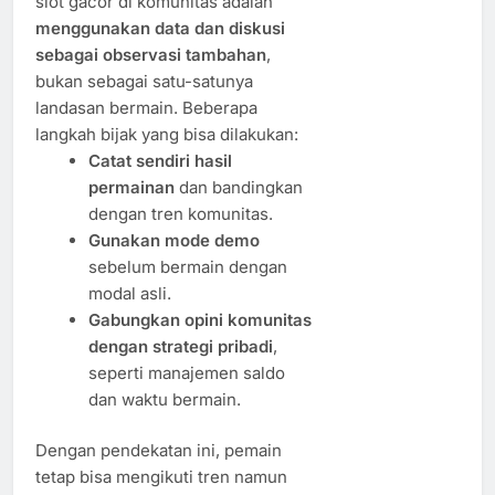
slot gacor di komunitas adalah
menggunakan data dan diskusi
sebagai observasi tambahan
,
bukan sebagai satu-satunya
landasan bermain. Beberapa
langkah bijak yang bisa dilakukan:
Catat sendiri hasil
permainan
dan bandingkan
dengan tren komunitas.
Gunakan mode demo
sebelum bermain dengan
modal asli.
Gabungkan opini komunitas
dengan strategi pribadi
,
seperti manajemen saldo
dan waktu bermain.
Dengan pendekatan ini, pemain
tetap bisa mengikuti tren namun