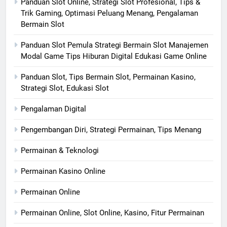
Panduan Slot Online, Strategi Slot Profesional, Tips &
Trik Gaming, Optimasi Peluang Menang, Pengalaman
Bermain Slot
Panduan Slot Pemula Strategi Bermain Slot Manajemen
Modal Game Tips Hiburan Digital Edukasi Game Online
Panduan Slot, Tips Bermain Slot, Permainan Kasino,
Strategi Slot, Edukasi Slot
Pengalaman Digital
Pengembangan Diri, Strategi Permainan, Tips Menang
Permainan & Teknologi
Permainan Kasino Online
Permainan Online
Permainan Online, Slot Online, Kasino, Fitur Permainan