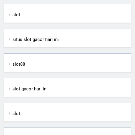
slot
situs slot gacor hari ini
slot88
slot gacor hari ini
slot