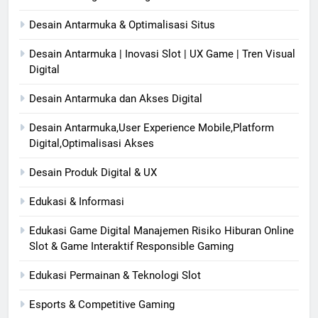
Desain Antarmuka & Optimalisasi Situs
Desain Antarmuka | Inovasi Slot | UX Game | Tren Visual
Digital
Desain Antarmuka dan Akses Digital
Desain Antarmuka,User Experience Mobile,Platform
Digital,Optimalisasi Akses
Desain Produk Digital & UX
Edukasi & Informasi
Edukasi Game Digital Manajemen Risiko Hiburan Online
Slot & Game Interaktif Responsible Gaming
Edukasi Permainan & Teknologi Slot
Esports & Competitive Gaming