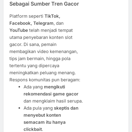
Sebagai Sumber Tren Gacor
Platform seperti
TikTok,
Facebook, Telegram
, dan
YouTube
telah menjadi tempat
utama penyebaran konten slot
gacor. Di sana, pemain
membagikan video kemenangan,
tips jam bermain, hingga pola
tertentu yang dipercaya
meningkatkan peluang menang.
Respons komunitas pun beragam:
Ada yang
mengikuti
rekomendasi game gacor
dan mengklaim hasil serupa.
Ada pula yang
skeptis dan
menyebut konten
semacam itu hanya
clickbait
.