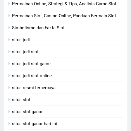
Permainan Online, Strategi & Tips, Analisis Game Slot
Permainan Slot, Casino Online, Panduan Bermain Slot
Simbolisme dan Fakta Slot
situs judi
situs judi slot
situs judi slot gacor
situs judi slot online
situs resmi terpercaya
situs slot
situs slot gacor
situs slot gacor hari ini