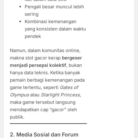
Pengali besar muncul lebih
sering
Kombinasi kemenangan
yang konsisten dalam waktu
pendek
Namun, dalam komunitas online,
makna slot gacor kerap
bergeser
menjadi persepsi kolektif
, bukan
hanya data teknis. Ketika banyak
pemain berbagi kemenangan pada
game tertentu, seperti
Gates of
Olympus
atau
Starlight Princess
,
maka game tersebut langsung
mendapatkan cap “gacor” oleh
publik.
2. Media Sosial dan Forum