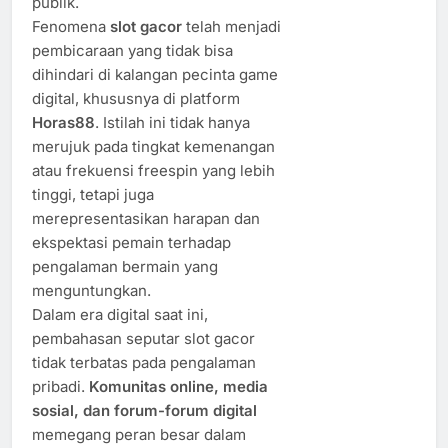
publik.
Fenomena
slot gacor
telah menjadi
pembicaraan yang tidak bisa
dihindari di kalangan pecinta game
digital, khususnya di platform
Horas88
. Istilah ini tidak hanya
merujuk pada tingkat kemenangan
atau frekuensi freespin yang lebih
tinggi, tetapi juga
merepresentasikan harapan dan
ekspektasi pemain terhadap
pengalaman bermain yang
menguntungkan.
Dalam era digital saat ini,
pembahasan seputar slot gacor
tidak terbatas pada pengalaman
pribadi.
Komunitas online, media
sosial, dan forum-forum digital
memegang peran besar dalam