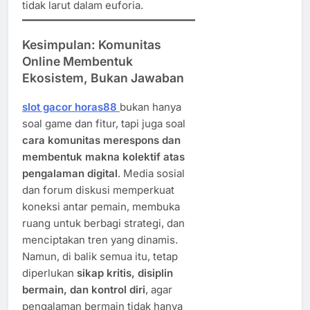
tidak larut dalam euforia.
Kesimpulan: Komunitas
Online Membentuk
Ekosistem, Bukan Jawaban
slot gacor horas88
bukan hanya
soal game dan fitur, tapi juga soal
cara komunitas merespons dan
membentuk makna kolektif atas
pengalaman digital
. Media sosial
dan forum diskusi memperkuat
koneksi antar pemain, membuka
ruang untuk berbagi strategi, dan
menciptakan tren yang dinamis.
Namun, di balik semua itu, tetap
diperlukan
sikap kritis, disiplin
bermain, dan kontrol diri
, agar
pengalaman bermain tidak hanya