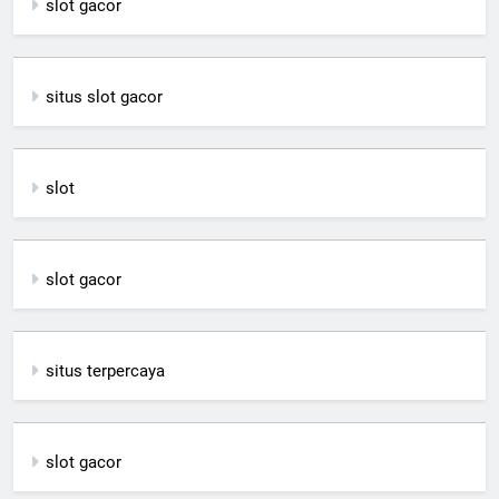
slot gacor
situs slot gacor
slot
slot gacor
situs terpercaya
slot gacor