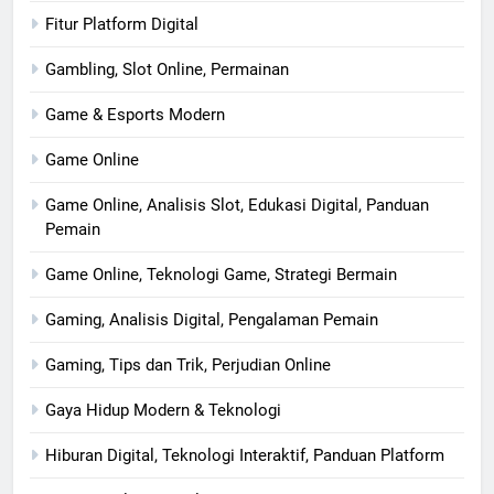
Fitur Platform Digital
Gambling, Slot Online, Permainan
Game & Esports Modern
Game Online
Game Online, Analisis Slot, Edukasi Digital, Panduan
Pemain
Game Online, Teknologi Game, Strategi Bermain
Gaming, Analisis Digital, Pengalaman Pemain
Gaming, Tips dan Trik, Perjudian Online
Gaya Hidup Modern & Teknologi
Hiburan Digital, Teknologi Interaktif, Panduan Platform