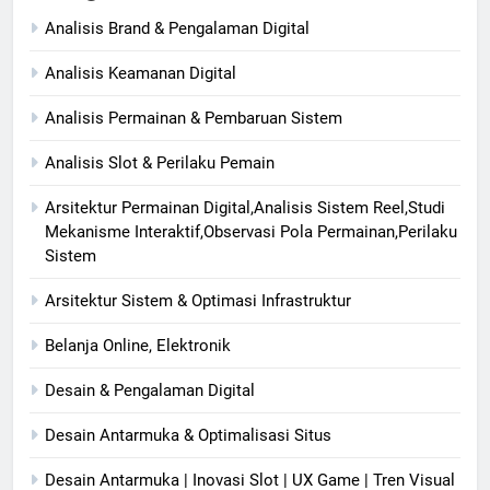
Analisis Brand & Pengalaman Digital
Analisis Keamanan Digital
Analisis Permainan & Pembaruan Sistem
Analisis Slot & Perilaku Pemain
Arsitektur Permainan Digital,Analisis Sistem Reel,Studi
Mekanisme Interaktif,Observasi Pola Permainan,Perilaku
Sistem
Arsitektur Sistem & Optimasi Infrastruktur
Belanja Online, Elektronik
Desain & Pengalaman Digital
Desain Antarmuka & Optimalisasi Situs
Desain Antarmuka | Inovasi Slot | UX Game | Tren Visual