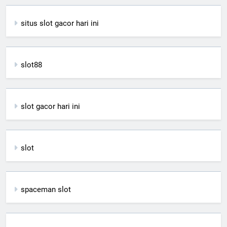
situs slot gacor hari ini
slot88
slot gacor hari ini
slot
spaceman slot