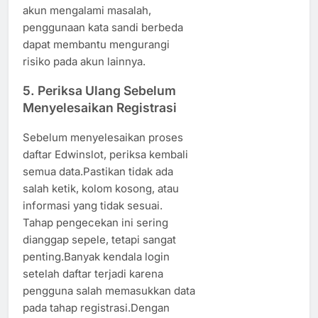
akun mengalami masalah,
penggunaan kata sandi berbeda
dapat membantu mengurangi
risiko pada akun lainnya.
5. Periksa Ulang Sebelum
Menyelesaikan Registrasi
Sebelum menyelesaikan proses
daftar Edwinslot, periksa kembali
semua data.Pastikan tidak ada
salah ketik, kolom kosong, atau
informasi yang tidak sesuai.
Tahap pengecekan ini sering
dianggap sepele, tetapi sangat
penting.Banyak kendala login
setelah daftar terjadi karena
pengguna salah memasukkan data
pada tahap registrasi.Dengan