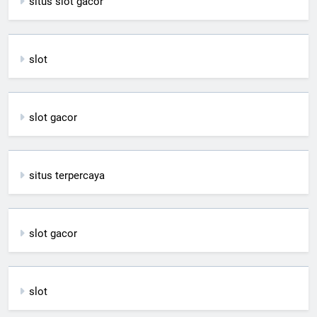
situs slot gacor
slot
slot gacor
situs terpercaya
slot gacor
slot