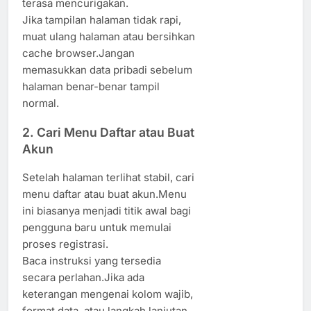
terasa mencurigakan.
Jika tampilan halaman tidak rapi,
muat ulang halaman atau bersihkan
cache browser.Jangan
memasukkan data pribadi sebelum
halaman benar-benar tampil
normal.
2. Cari Menu Daftar atau Buat
Akun
Setelah halaman terlihat stabil, cari
menu daftar atau buat akun.Menu
ini biasanya menjadi titik awal bagi
pengguna baru untuk memulai
proses registrasi.
Baca instruksi yang tersedia
secara perlahan.Jika ada
keterangan mengenai kolom wajib,
format data, atau langkah lanjutan,