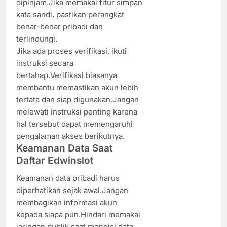
dipinjam.Jika memakai fitur simpan
kata sandi, pastikan perangkat
benar-benar pribadi dan
terlindungi.
Jika ada proses verifikasi, ikuti
instruksi secara
bertahap.Verifikasi biasanya
membantu memastikan akun lebih
tertata dan siap digunakan.Jangan
melewati instruksi penting karena
hal tersebut dapat memengaruhi
pengalaman akses berikutnya.
Keamanan Data Saat
Daftar Edwinslot
Keamanan data pribadi harus
diperhatikan sejak awal.Jangan
membagikan informasi akun
kepada siapa pun.Hindari memakai
jaringan publik saat mengisi data