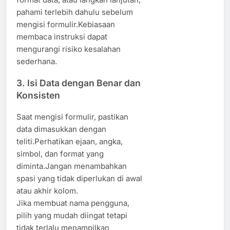
pahami terlebih dahulu sebelum
mengisi formulir.Kebiasaan
membaca instruksi dapat
mengurangi risiko kesalahan
sederhana.
3. Isi Data dengan Benar dan
Konsisten
Saat mengisi formulir, pastikan
data dimasukkan dengan
teliti.Perhatikan ejaan, angka,
simbol, dan format yang
diminta.Jangan menambahkan
spasi yang tidak diperlukan di awal
atau akhir kolom.
Jika membuat nama pengguna,
pilih yang mudah diingat tetapi
tidak terlalu menampilkan