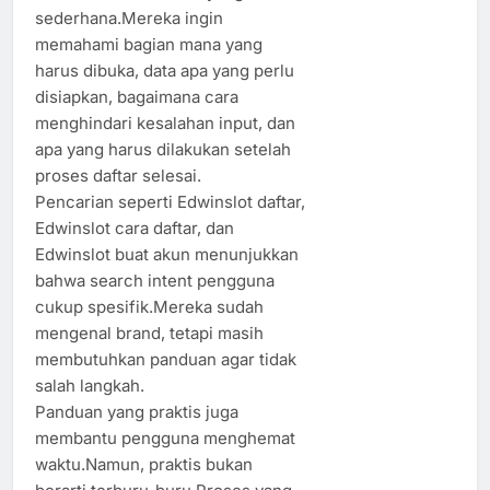
sederhana.Mereka ingin
memahami bagian mana yang
harus dibuka, data apa yang perlu
disiapkan, bagaimana cara
menghindari kesalahan input, dan
apa yang harus dilakukan setelah
proses daftar selesai.
Pencarian seperti Edwinslot daftar,
Edwinslot cara daftar, dan
Edwinslot buat akun menunjukkan
bahwa search intent pengguna
cukup spesifik.Mereka sudah
mengenal brand, tetapi masih
membutuhkan panduan agar tidak
salah langkah.
Panduan yang praktis juga
membantu pengguna menghemat
waktu.Namun, praktis bukan