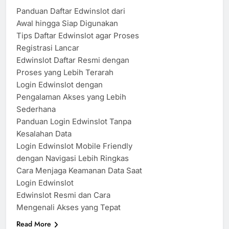
Panduan Daftar Edwinslot dari
Awal hingga Siap Digunakan
Tips Daftar Edwinslot agar Proses
Registrasi Lancar
Edwinslot Daftar Resmi dengan
Proses yang Lebih Terarah
Login Edwinslot dengan
Pengalaman Akses yang Lebih
Sederhana
Panduan Login Edwinslot Tanpa
Kesalahan Data
Login Edwinslot Mobile Friendly
dengan Navigasi Lebih Ringkas
Cara Menjaga Keamanan Data Saat
Login Edwinslot
Edwinslot Resmi dan Cara
Mengenali Akses yang Tepat
Read More