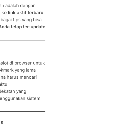
kan adalah dengan
e link aktif terbaru
rbagai tips yang bisa
Anda tetap ter-update
lot di browser untuk
ookmark yang lama
una harus mencari
ktu.
dekatan yang
 menggunakan sistem
is