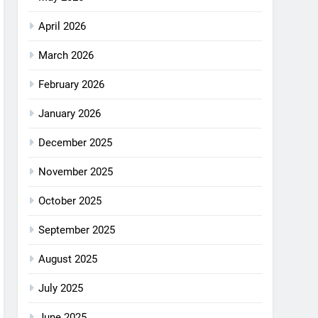
April 2026
March 2026
February 2026
January 2026
December 2025
November 2025
October 2025
September 2025
August 2025
July 2025
June 2025