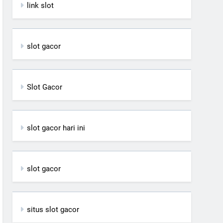
link slot
slot gacor
Slot Gacor
slot gacor hari ini
slot gacor
situs slot gacor