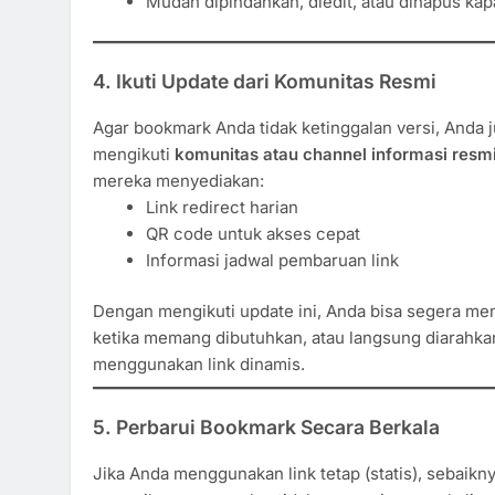
Mudah dipindahkan, diedit, atau dihapus kap
4.
Ikuti Update dari Komunitas Resmi
Agar bookmark Anda tidak ketinggalan versi, Anda 
mengikuti
komunitas atau channel informasi resm
mereka menyediakan:
Link redirect harian
QR code untuk akses cepat
Informasi jadwal pembaruan link
Dengan mengikuti update ini, Anda bisa segera m
ketika memang dibutuhkan, atau langsung diarahkan
menggunakan link dinamis.
5.
Perbarui Bookmark Secara Berkala
Jika Anda menggunakan link tetap (statis), sebaikn