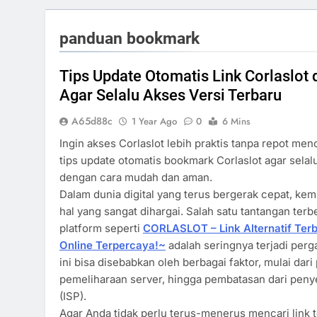
panduan bookmark
Tips Update Otomatis Link Corlaslot
Agar Selalu Akses Versi Terbaru
A65d88c
1 Year Ago
0
6 Mins
Ingin akses Corlaslot lebih praktis tanpa repot men
tips update otomatis bookmark Corlaslot agar selal
dengan cara mudah dan aman.
Dalam dunia digital yang terus bergerak cepat, ke
hal yang sangat dihargai. Salah satu tantangan ter
platform seperti
CORLASLOT – Link Alternatif Ter
Online Terpercaya!~
adalah seringnya terjadi perga
ini bisa disebabkan oleh berbagai faktor, mulai dar
pemeliharaan server, hingga pembatasan dari penye
(ISP).
Agar Anda tidak perlu terus-menerus mencari link 