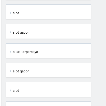
slot
slot gacor
situs terpercaya
slot gacor
slot