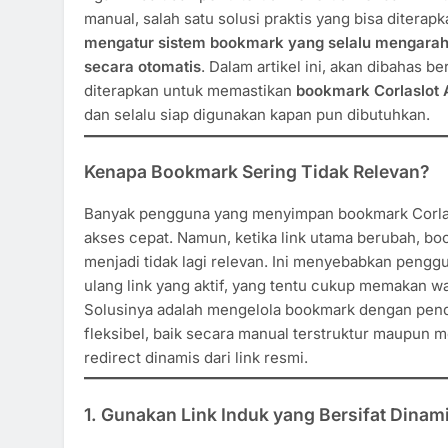
manual, salah satu solusi praktis yang bisa diterap
mengatur sistem bookmark yang selalu mengarah k
secara otomatis
. Dalam artikel ini, akan dibahas be
diterapkan untuk memastikan
bookmark Corlaslot 
dan selalu siap digunakan kapan pun dibutuhkan.
Kenapa Bookmark Sering Tidak Relevan?
Banyak pengguna yang menyimpan bookmark Corlas
akses cepat. Namun, ketika link utama berubah, b
menjadi tidak lagi relevan. Ini menyebabkan pengg
ulang link yang aktif, yang tentu cukup memakan wa
Solusinya adalah mengelola bookmark dengan pen
fleksibel, baik secara manual terstruktur maupun
redirect dinamis dari link resmi.
1.
Gunakan Link Induk yang Bersifat Dinam