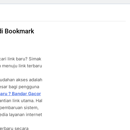
 di Bookmark
cari link baru? Simak
u menuju link terbaru
mudahan akses adalah
besar bagi pengguna
baru ? Bandar Gacor
ntian link utama. Hal
i pembaruan sistem,
dia layanan internet
terbaru secara