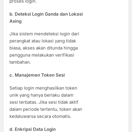
proses login.
b.
Deteksi Login Ganda dan Lokasi
Asing
Jika sistem mendeteksi login dari
perangkat atau lokasi yang tidak
biasa, akses akan ditunda hingga
pengguna melakukan verifikasi
tambahan.
c.
Manajemen Token Sesi
Setiap login menghasilkan token
unik yang hanya berlaku dalam
sesi terbatas. Jika sesi tidak aktif
dalam periode tertentu, token akan
kedaluwarsa secara otomatis.
d.
Enkripsi Data Login