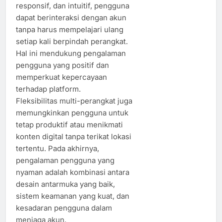
responsif, dan intuitif, pengguna
dapat berinteraksi dengan akun
tanpa harus mempelajari ulang
setiap kali berpindah perangkat.
Hal ini mendukung pengalaman
pengguna yang positif dan
memperkuat kepercayaan
terhadap platform.
Fleksibilitas multi-perangkat juga
memungkinkan pengguna untuk
tetap produktif atau menikmati
konten digital tanpa terikat lokasi
tertentu. Pada akhirnya,
pengalaman pengguna yang
nyaman adalah kombinasi antara
desain antarmuka yang baik,
sistem keamanan yang kuat, dan
kesadaran pengguna dalam
menjaga akun.