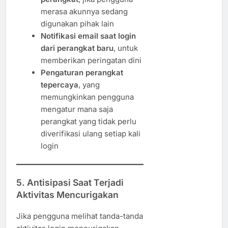
merasa akunnya sedang
digunakan pihak lain
Notifikasi email saat login
dari perangkat baru
, untuk
memberikan peringatan dini
Pengaturan perangkat
tepercaya
, yang
memungkinkan pengguna
mengatur mana saja
perangkat yang tidak perlu
diverifikasi ulang setiap kali
login
5. Antisipasi Saat Terjadi
Aktivitas Mencurigakan
Jika pengguna melihat tanda-tanda