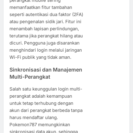
perangkat mobile sering
memanfaatkan fitur tambahan
seperti autentikasi dua faktor (2FA)
atau pengenalan sidik jari. Fitur ini
menambah lapisan perlindungan,
terutama jika perangkat hilang atau
dicuri. Pengguna juga disarankan
menghindari login melalui jaringan
Wi-Fi publik yang tidak aman.
Sinkronisasi dan Manajemen
Multi-Perangkat
Salah satu keunggulan login multi-
perangkat adalah kemampuan
untuk tetap terhubung dengan
akun dari perangkat berbeda tanpa
harus mendaftar ulang.
Pokemon787 memungkinkan
sinkronisasi data akun, sehingga