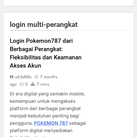
login multi-perangkat
Login Pokemon787 dari
Berbagai Perangkat:
Fleksibilitas dan Keamanan
Akses Akun
a65d88c
7 months
ago
0
7 mins
Di era digital yang semakin mobile,
kemampuan untuk mengakses
platform dari berbagai perangkat
menjadi kebutuhan penting bagi
pengguna.
POKEMON 787
sebagai
platform digital menyediakan