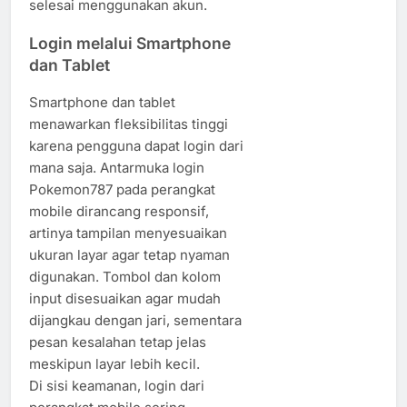
selesai menggunakan akun.
Login melalui Smartphone
dan Tablet
Smartphone dan tablet
menawarkan fleksibilitas tinggi
karena pengguna dapat login dari
mana saja. Antarmuka login
Pokemon787 pada perangkat
mobile dirancang responsif,
artinya tampilan menyesuaikan
ukuran layar agar tetap nyaman
digunakan. Tombol dan kolom
input disesuaikan agar mudah
dijangkau dengan jari, sementara
pesan kesalahan tetap jelas
meskipun layar lebih kecil.
Di sisi keamanan, login dari