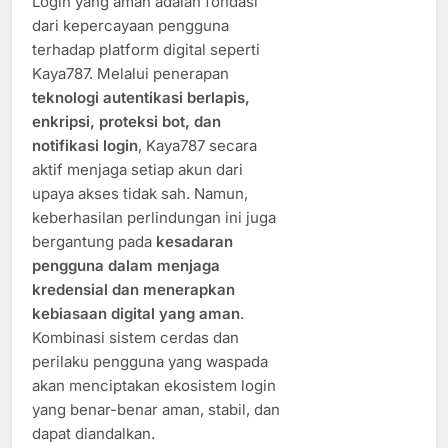
Login yang aman adalah fondasi
dari kepercayaan pengguna
terhadap platform digital seperti
Kaya787. Melalui penerapan
teknologi autentikasi berlapis,
enkripsi, proteksi bot, dan
notifikasi login
, Kaya787 secara
aktif menjaga setiap akun dari
upaya akses tidak sah. Namun,
keberhasilan perlindungan ini juga
bergantung pada
kesadaran
pengguna dalam menjaga
kredensial dan menerapkan
kebiasaan digital yang aman
.
Kombinasi sistem cerdas dan
perilaku pengguna yang waspada
akan menciptakan ekosistem login
yang benar-benar aman, stabil, dan
dapat diandalkan.