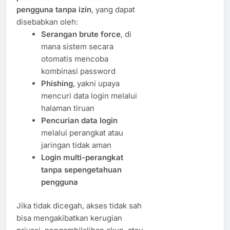
pengguna tanpa izin
, yang dapat
disebabkan oleh:
Serangan brute force
, di
mana sistem secara
otomatis mencoba
kombinasi password
Phishing
, yakni upaya
mencuri data login melalui
halaman tiruan
Pencurian data login
melalui perangkat atau
jaringan tidak aman
Login multi-perangkat
tanpa sepengetahuan
pengguna
Jika tidak dicegah, akses tidak sah
bisa mengakibatkan kerugian