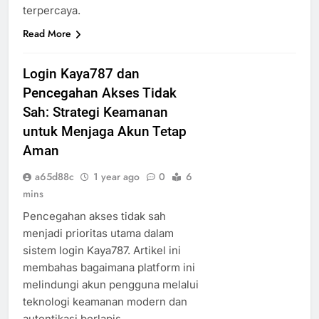
terpercaya.
Read More
Login Kaya787 dan
Pencegahan Akses Tidak
Sah: Strategi Keamanan
untuk Menjaga Akun Tetap
Aman
a65d88c
1 year ago
0
6
mins
Pencegahan akses tidak sah
menjadi prioritas utama dalam
sistem login Kaya787. Artikel ini
membahas bagaimana platform ini
melindungi akun pengguna melalui
teknologi keamanan modern dan
autentikasi berlapis.