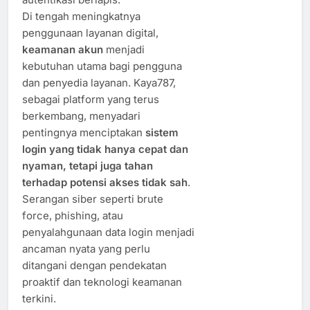
Di tengah meningkatnya
penggunaan layanan digital,
keamanan akun
menjadi
kebutuhan utama bagi pengguna
dan penyedia layanan. Kaya787,
sebagai platform yang terus
berkembang, menyadari
pentingnya menciptakan
sistem
login yang tidak hanya cepat dan
nyaman, tetapi juga tahan
terhadap potensi akses tidak sah
.
Serangan siber seperti brute
force, phishing, atau
penyalahgunaan data login menjadi
ancaman nyata yang perlu
ditangani dengan pendekatan
proaktif dan teknologi keamanan
terkini.