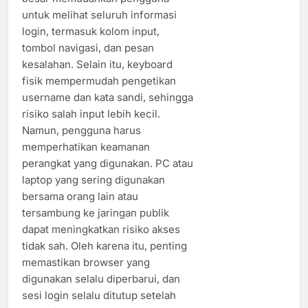
untuk melihat seluruh informasi
login, termasuk kolom input,
tombol navigasi, dan pesan
kesalahan. Selain itu, keyboard
fisik mempermudah pengetikan
username dan kata sandi, sehingga
risiko salah input lebih kecil.
Namun, pengguna harus
memperhatikan keamanan
perangkat yang digunakan. PC atau
laptop yang sering digunakan
bersama orang lain atau
tersambung ke jaringan publik
dapat meningkatkan risiko akses
tidak sah. Oleh karena itu, penting
memastikan browser yang
digunakan selalu diperbarui, dan
sesi login selalu ditutup setelah