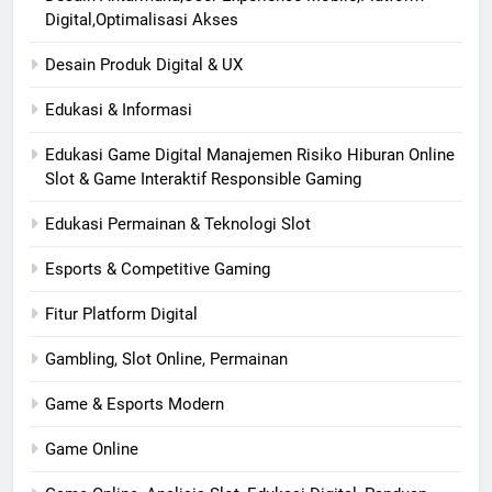
Digital,Optimalisasi Akses
Desain Produk Digital & UX
Edukasi & Informasi
Edukasi Game Digital Manajemen Risiko Hiburan Online
Slot & Game Interaktif Responsible Gaming
Edukasi Permainan & Teknologi Slot
Esports & Competitive Gaming
Fitur Platform Digital
Gambling, Slot Online, Permainan
Game & Esports Modern
Game Online