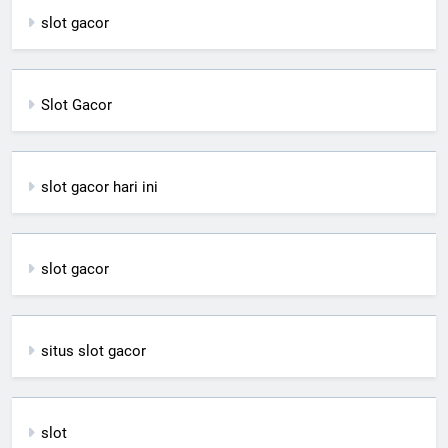
slot gacor
Slot Gacor
slot gacor hari ini
slot gacor
situs slot gacor
slot