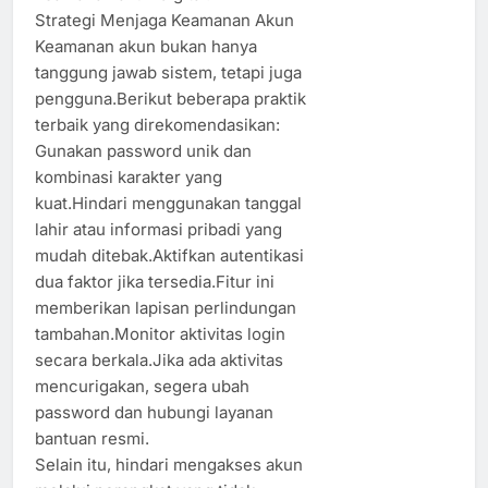
Strategi Menjaga Keamanan Akun
Keamanan akun bukan hanya
tanggung jawab sistem, tetapi juga
pengguna.Berikut beberapa praktik
terbaik yang direkomendasikan:
Gunakan password unik dan
kombinasi karakter yang
kuat.Hindari menggunakan tanggal
lahir atau informasi pribadi yang
mudah ditebak.Aktifkan autentikasi
dua faktor jika tersedia.Fitur ini
memberikan lapisan perlindungan
tambahan.Monitor aktivitas login
secara berkala.Jika ada aktivitas
mencurigakan, segera ubah
password dan hubungi layanan
bantuan resmi.
Selain itu, hindari mengakses akun