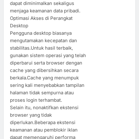
dapat diminimalkan sekaligus
menjaga keamanan data pribadi.
Optimasi Akses di Perangkat
Desktop
Pengguna desktop biasanya
mengutamakan kecepatan dan
stabilitas.Untuk hasil terbaik,
gunakan sistem operasi yang telah
diperbarui serta browser dengan
cache yang dibersihkan secara
berkala.Cache yang menumpuk
sering kali menyebabkan tampilan
halaman tidak sempurna atau
proses login terhambat.
Selain itu, nonaktifkan ekstensi
browser yang tidak
diperlukan.Beberapa ekstensi
keamanan atau pemblokir iklan
dapat memengaruhi performa