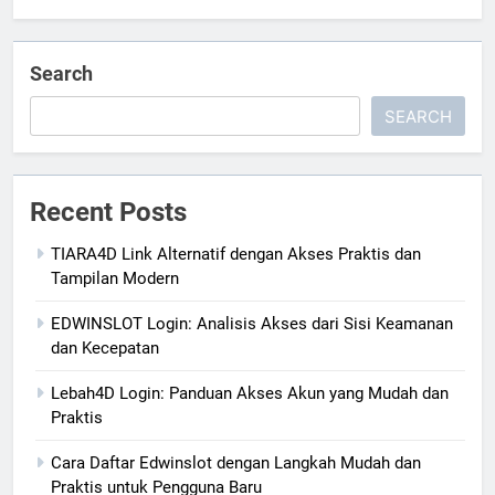
Search
SEARCH
Recent Posts
TIARA4D Link Alternatif dengan Akses Praktis dan
Tampilan Modern
EDWINSLOT Login: Analisis Akses dari Sisi Keamanan
dan Kecepatan
Lebah4D Login: Panduan Akses Akun yang Mudah dan
Praktis
Cara Daftar Edwinslot dengan Langkah Mudah dan
Praktis untuk Pengguna Baru