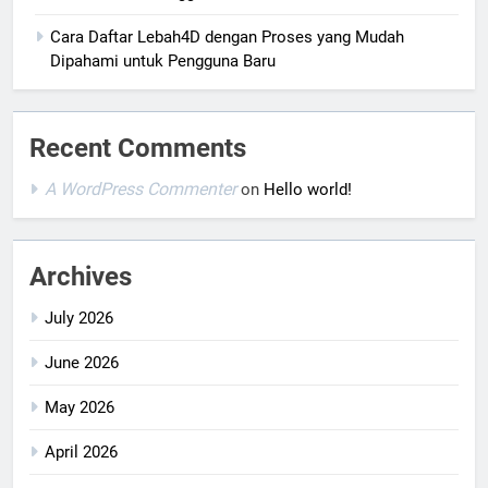
Cara Daftar Lebah4D dengan Proses yang Mudah
Dipahami untuk Pengguna Baru
Recent Comments
A WordPress Commenter
on
Hello world!
Archives
July 2026
June 2026
May 2026
April 2026