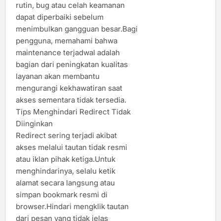
rutin, bug atau celah keamanan
dapat diperbaiki sebelum
menimbulkan gangguan besar.Bagi
pengguna, memahami bahwa
maintenance terjadwal adalah
bagian dari peningkatan kualitas
layanan akan membantu
mengurangi kekhawatiran saat
akses sementara tidak tersedia.
Tips Menghindari Redirect Tidak
Diinginkan
Redirect sering terjadi akibat
akses melalui tautan tidak resmi
atau iklan pihak ketiga.Untuk
menghindarinya, selalu ketik
alamat secara langsung atau
simpan bookmark resmi di
browser.Hindari mengklik tautan
dari pesan yang tidak jelas