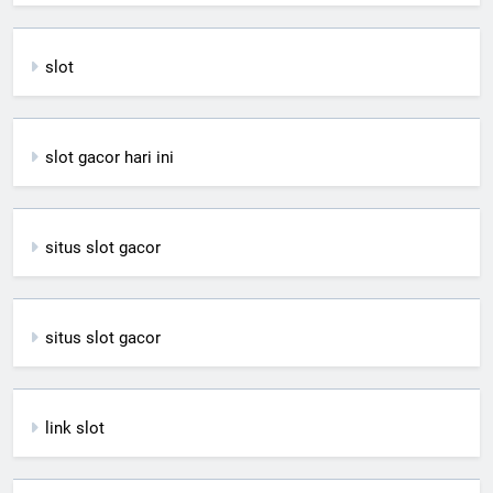
slot
slot gacor hari ini
situs slot gacor
situs slot gacor
link slot