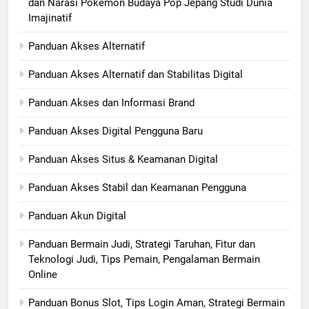
dan Narasi Pokémon Budaya Pop Jepang Studi Dunia
Imajinatif
Panduan Akses Alternatif
Panduan Akses Alternatif dan Stabilitas Digital
Panduan Akses dan Informasi Brand
Panduan Akses Digital Pengguna Baru
Panduan Akses Situs & Keamanan Digital
Panduan Akses Stabil dan Keamanan Pengguna
Panduan Akun Digital
Panduan Bermain Judi, Strategi Taruhan, Fitur dan
Teknologi Judi, Tips Pemain, Pengalaman Bermain
Online
Panduan Bonus Slot, Tips Login Aman, Strategi Bermain