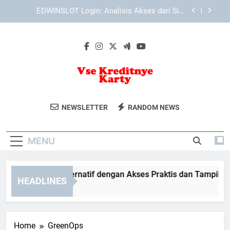
Skip
Lebah4D Login: Panduan Akses Akun yang Mudah
to
dan Praktis
content
Cara Daftar Edwinslot dengan Langkah Mudah
dan Praktis untuk Pengguna Baru
TIARA4D Link Alternatif dengan Akses Praktis
dan Tampilan Modern
EDWINSLOT Login: Analisis Akses dari Sisi
Keamanan dan Kecepatan
Vse Kreditnye
Dapatkan Informasi Lengkap Mengenai
Lebah4D Login: Panduan Akses Akun yang Mudah
NEWSLETTER
RANDOM NEWS
dan Praktis
Karty
Pilihan Kartu Kredit Terbaik Di Rusia.
Cara Daftar Edwinslot dengan Langkah Mudah
Panduan Aplikasi Dan Manfaat Kartu
dan Praktis untuk Pengguna Baru
MENU
Kredit Di Vse Kreditnye Karty.
ARA4D Link Alternatif dengan Akses Praktis dan Tampilan Mo
HEADLINES
Weeks Ago
Home
GreenOps