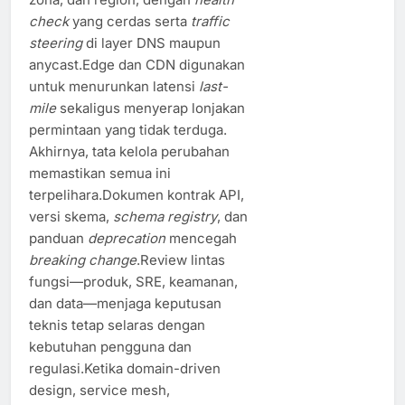
check
yang cerdas serta
traffic
steering
di layer DNS maupun
anycast.Edge dan CDN digunakan
untuk menurunkan latensi
last-
mile
sekaligus menyerap lonjakan
permintaan yang tidak terduga.
Akhirnya, tata kelola perubahan
memastikan semua ini
terpelihara.Dokumen kontrak API,
versi skema,
schema registry
, dan
panduan
deprecation
mencegah
breaking change
.Review lintas
fungsi—produk, SRE, keamanan,
dan data—menjaga keputusan
teknis tetap selaras dengan
kebutuhan pengguna dan
regulasi.Ketika domain-driven
design, service mesh,