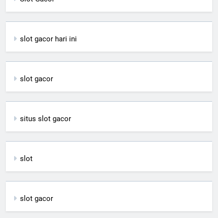
slot gacor hari ini
slot gacor
situs slot gacor
slot
slot gacor