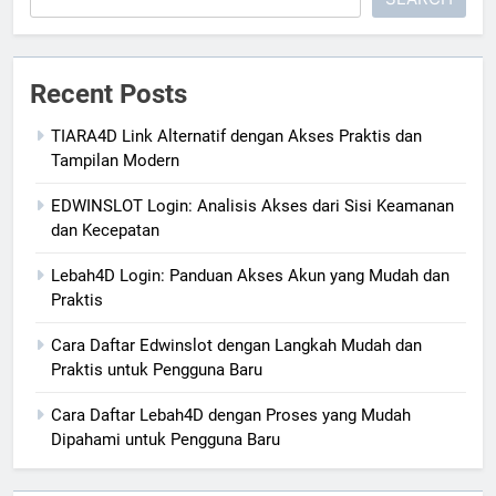
Recent Posts
TIARA4D Link Alternatif dengan Akses Praktis dan
Tampilan Modern
EDWINSLOT Login: Analisis Akses dari Sisi Keamanan
dan Kecepatan
Lebah4D Login: Panduan Akses Akun yang Mudah dan
Praktis
Cara Daftar Edwinslot dengan Langkah Mudah dan
Praktis untuk Pengguna Baru
Cara Daftar Lebah4D dengan Proses yang Mudah
Dipahami untuk Pengguna Baru