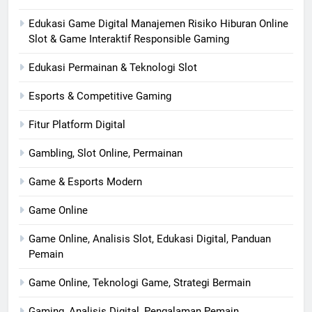
Edukasi Game Digital Manajemen Risiko Hiburan Online
Slot & Game Interaktif Responsible Gaming
Edukasi Permainan & Teknologi Slot
Esports & Competitive Gaming
Fitur Platform Digital
Gambling, Slot Online, Permainan
Game & Esports Modern
Game Online
Game Online, Analisis Slot, Edukasi Digital, Panduan
Pemain
Game Online, Teknologi Game, Strategi Bermain
Gaming, Analisis Digital, Pengalaman Pemain