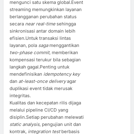
mengunci satu skema global.Event
streaming memungkinkan layanan
berlangganan perubahan status
secara
near real-time
sehingga
sinkronisasi antar domain lebih
efisien.Untuk transaksi lintas
layanan, pola
saga
menggantikan
two-phase commit
, memberikan
kompensasi terukur bila sebagian
langkah gagal.Penting untuk
mendefinisikan
idempotency key
dan
at-least-once delivery
agar
duplikasi event tidak merusak
integritas.
Kualitas dan kecepatan rilis dijaga
melalui pipeline CI/CD yang
disiplin.Setiap perubahan melewati
static analysis
, pengujian unit dan
kontrak,
integration test
berbasis