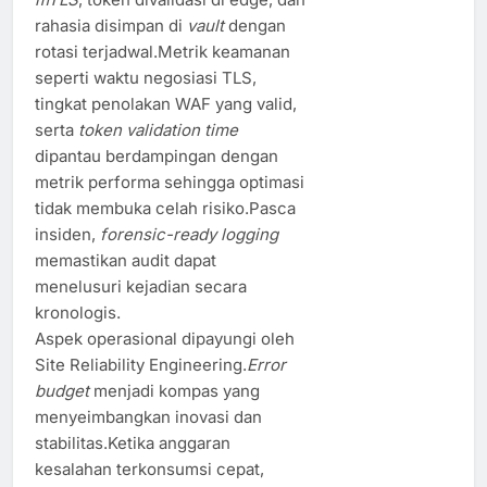
rahasia disimpan di
vault
dengan
rotasi terjadwal.Metrik keamanan
seperti waktu negosiasi TLS,
tingkat penolakan WAF yang valid,
serta
token validation time
dipantau berdampingan dengan
metrik performa sehingga optimasi
tidak membuka celah risiko.Pasca
insiden,
forensic-ready logging
memastikan audit dapat
menelusuri kejadian secara
kronologis.
Aspek operasional dipayungi oleh
Site Reliability Engineering.
Error
budget
menjadi kompas yang
menyeimbangkan inovasi dan
stabilitas.Ketika anggaran
kesalahan terkonsumsi cepat,