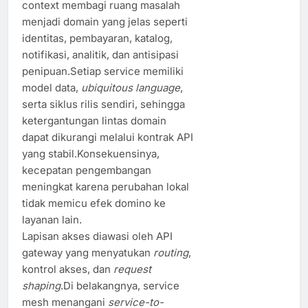
context membagi ruang masalah
menjadi domain yang jelas seperti
identitas, pembayaran, katalog,
notifikasi, analitik, dan antisipasi
penipuan.Setiap service memiliki
model data,
ubiquitous language
,
serta siklus rilis sendiri, sehingga
ketergantungan lintas domain
dapat dikurangi melalui kontrak API
yang stabil.Konsekuensinya,
kecepatan pengembangan
meningkat karena perubahan lokal
tidak memicu efek domino ke
layanan lain.
Lapisan akses diawasi oleh API
gateway yang menyatukan
routing
,
kontrol akses, dan
request
shaping
.Di belakangnya, service
mesh menangani
service-to-