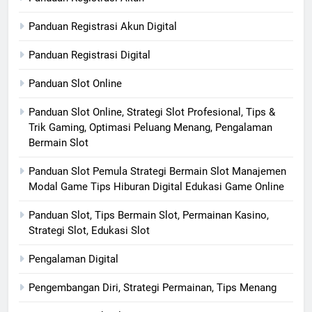
Panduan Registrasi Akun Digital
Panduan Registrasi Digital
Panduan Slot Online
Panduan Slot Online, Strategi Slot Profesional, Tips &
Trik Gaming, Optimasi Peluang Menang, Pengalaman
Bermain Slot
Panduan Slot Pemula Strategi Bermain Slot Manajemen
Modal Game Tips Hiburan Digital Edukasi Game Online
Panduan Slot, Tips Bermain Slot, Permainan Kasino,
Strategi Slot, Edukasi Slot
Pengalaman Digital
Pengembangan Diri, Strategi Permainan, Tips Menang