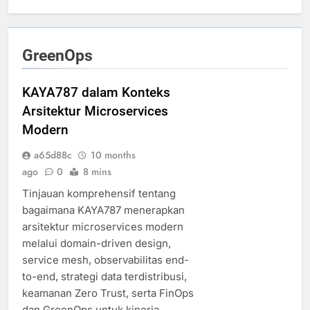
GreenOps
KAYA787 dalam Konteks
Arsitektur Microservices
Modern
a65d88c
10 months
ago
0
8 mins
Tinjauan komprehensif tentang
bagaimana KAYA787 menerapkan
arsitektur microservices modern
melalui domain-driven design,
service mesh, observabilitas end-
to-end, strategi data terdistribusi,
keamanan Zero Trust, serta FinOps
dan GreenOps untuk kinerja,