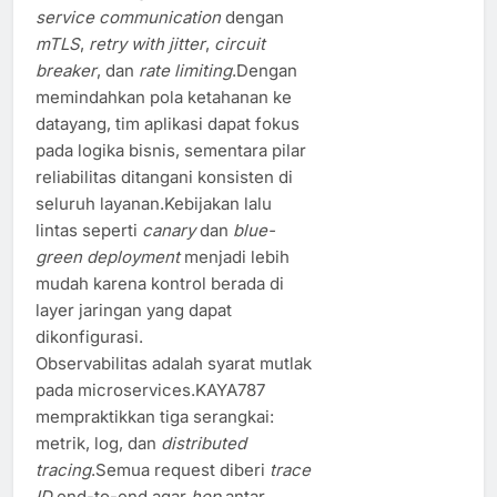
service communication
dengan
mTLS
,
retry with jitter
,
circuit
breaker
, dan
rate limiting
.Dengan
memindahkan pola ketahanan ke
datayang, tim aplikasi dapat fokus
pada logika bisnis, sementara pilar
reliabilitas ditangani konsisten di
seluruh layanan.Kebijakan lalu
lintas seperti
canary
dan
blue-
green deployment
menjadi lebih
mudah karena kontrol berada di
layer jaringan yang dapat
dikonfigurasi.
Observabilitas adalah syarat mutlak
pada microservices.KAYA787
mempraktikkan tiga serangkai:
metrik, log, dan
distributed
tracing
.Semua request diberi
trace
ID
end-to-end agar
hop
antar