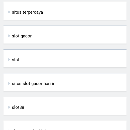
situs terpercaya
slot gacor
slot
situs slot gacor hari ini
slot88