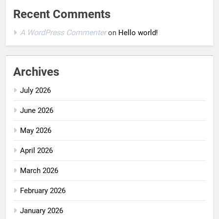
Recent Comments
A WordPress Commenter
on
Hello world!
Archives
July 2026
June 2026
May 2026
April 2026
March 2026
February 2026
January 2026