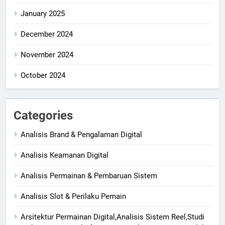
January 2025
December 2024
November 2024
October 2024
Categories
Analisis Brand & Pengalaman Digital
Analisis Keamanan Digital
Analisis Permainan & Pembaruan Sistem
Analisis Slot & Perilaku Pemain
Arsitektur Permainan Digital,Analisis Sistem Reel,Studi