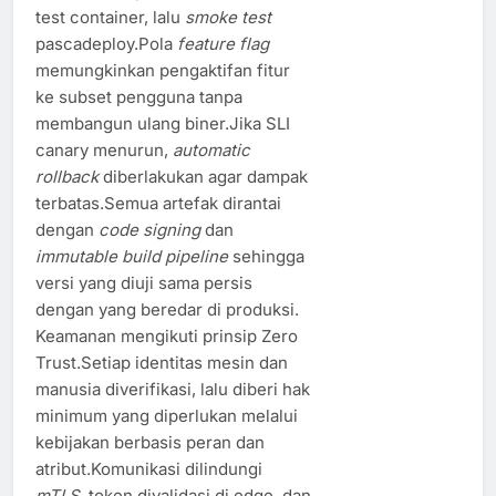
test container, lalu
smoke test
pascadeploy.Pola
feature flag
memungkinkan pengaktifan fitur
ke subset pengguna tanpa
membangun ulang biner.Jika SLI
canary menurun,
automatic
rollback
diberlakukan agar dampak
terbatas.Semua artefak dirantai
dengan
code signing
dan
immutable build pipeline
sehingga
versi yang diuji sama persis
dengan yang beredar di produksi.
Keamanan mengikuti prinsip Zero
Trust.Setiap identitas mesin dan
manusia diverifikasi, lalu diberi hak
minimum yang diperlukan melalui
kebijakan berbasis peran dan
atribut.Komunikasi dilindungi
mTLS
, token divalidasi di edge, dan