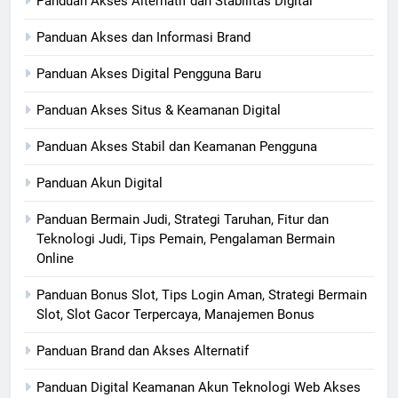
Panduan Akses Alternatif dan Stabilitas Digital
Panduan Akses dan Informasi Brand
Panduan Akses Digital Pengguna Baru
Panduan Akses Situs & Keamanan Digital
Panduan Akses Stabil dan Keamanan Pengguna
Panduan Akun Digital
Panduan Bermain Judi, Strategi Taruhan, Fitur dan
Teknologi Judi, Tips Pemain, Pengalaman Bermain
Online
Panduan Bonus Slot, Tips Login Aman, Strategi Bermain
Slot, Slot Gacor Terpercaya, Manajemen Bonus
Panduan Brand dan Akses Alternatif
Panduan Digital Keamanan Akun Teknologi Web Akses