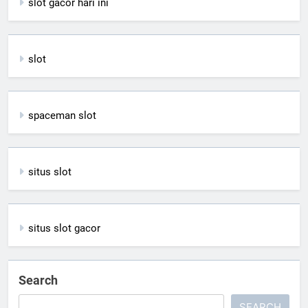
slot gacor hari ini
slot
spaceman slot
situs slot
situs slot gacor
Search
SEARCH