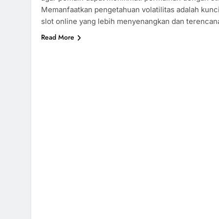
Memanfaatkan pengetahuan volatilitas adalah kunc
slot online yang lebih menyenangkan dan terencan
Read More