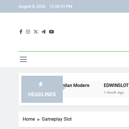
Skip
August 8, 2026
12:20:52 PM
to
content
Vse
Dapatk
s Praktis dan Tampilan Modern
EDWINSLOT Login: Anali
1 Month Ago
HEADLINES
Home
Gameplay Slot