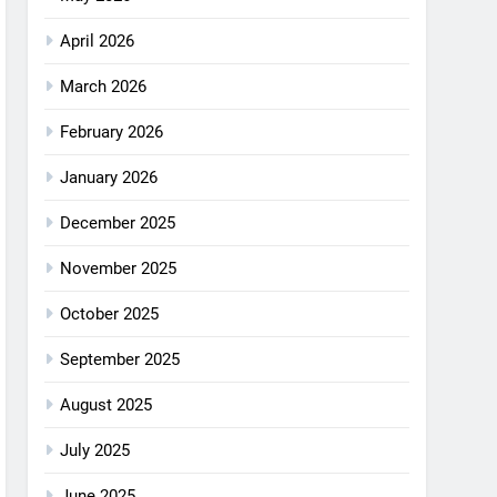
April 2026
March 2026
February 2026
January 2026
December 2025
November 2025
October 2025
September 2025
August 2025
July 2025
June 2025