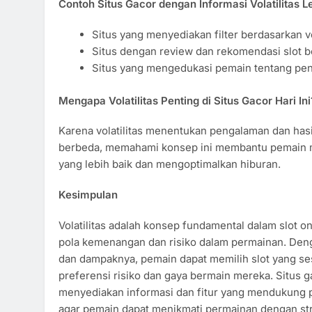
Contoh Situs Gacor dengan Informasi Volatilitas 
Situs yang menyediakan filter berdasarkan vol
Situs dengan review dan rekomendasi slot be
Situs yang mengedukasi pemain tentang penga
Mengapa Volatilitas Penting di Situs Gacor Hari Ini
Karena volatilitas menentukan pengalaman dan has
berbeda, memahami konsep ini membantu pemain
yang lebih baik dan mengoptimalkan hiburan.
Kesimpulan
Volatilitas adalah konsep fundamental dalam slot o
pola kemenangan dan risiko dalam permainan. De
dan dampaknya, pemain dapat memilih slot yang s
preferensi risiko dan gaya bermain mereka. Situs g
menyediakan informasi dan fitur yang mendukung 
agar pemain dapat menikmati permainan dengan str