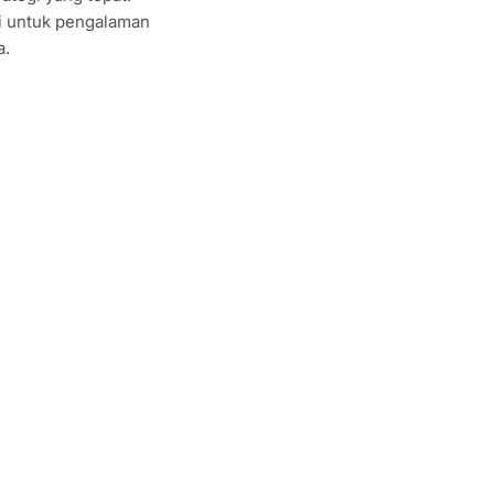
i untuk pengalaman
a.