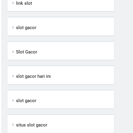
link slot
slot gacor
Slot Gacor
slot gacor hari ini
slot gacor
situs slot gacor