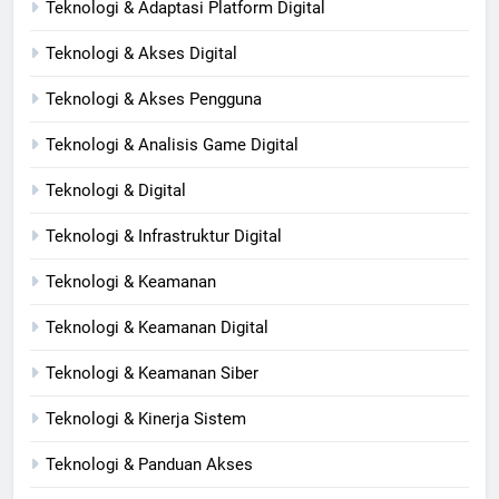
Teknologi & Adaptasi Platform Digital
Teknologi & Akses Digital
Teknologi & Akses Pengguna
Teknologi & Analisis Game Digital
Teknologi & Digital
Teknologi & Infrastruktur Digital
Teknologi & Keamanan
Teknologi & Keamanan Digital
Teknologi & Keamanan Siber
Teknologi & Kinerja Sistem
Teknologi & Panduan Akses