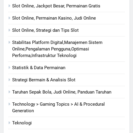
Slot Online, Jackpot Besar, Permainan Gratis
Slot Online, Permainan Kasino, Judi Online
Slot Online, Strategi dan Tips Slot
Stabilitas Platform Digital,Manajemen Sistem
Online,Pengalaman Pengguna,Optimasi
Performa,Infrastruktur Teknologi
Statistik & Data Permainan
Strategi Bermain & Analisis Slot
Taruhan Sepak Bola, Judi Online, Panduan Taruhan
Technology > Gaming Topics > AI & Procedural
Generation
Teknologi