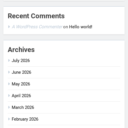
Recent Comments
A WordPress Commenter
on
Hello world!
Archives
July 2026
June 2026
May 2026
April 2026
March 2026
February 2026