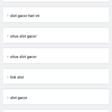
slot gacor hari ini
situs slot gacor
situs slot gacor
link slot
slot gacor