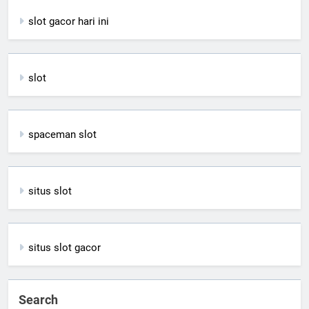
slot gacor hari ini
slot
spaceman slot
situs slot
situs slot gacor
Search