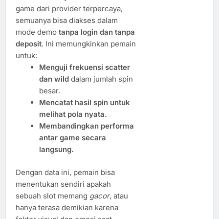
game dari provider terpercaya,
semuanya bisa diakses dalam
mode demo
tanpa login dan tanpa
deposit
. Ini memungkinkan pemain
untuk:
Menguji frekuensi scatter
dan wild
dalam jumlah spin
besar.
Mencatat hasil spin untuk
melihat pola nyata.
Membandingkan performa
antar game secara
langsung.
Dengan data ini, pemain bisa
menentukan sendiri apakah
sebuah slot memang
gacor
, atau
hanya terasa demikian karena