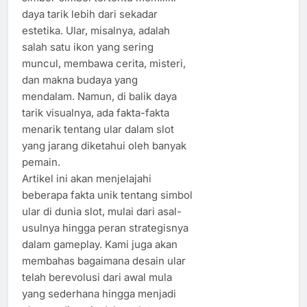
daya tarik lebih dari sekadar
estetika. Ular, misalnya, adalah
salah satu ikon yang sering
muncul, membawa cerita, misteri,
dan makna budaya yang
mendalam. Namun, di balik daya
tarik visualnya, ada fakta-fakta
menarik tentang ular dalam slot
yang jarang diketahui oleh banyak
pemain.
Artikel ini akan menjelajahi
beberapa fakta unik tentang simbol
ular di dunia slot, mulai dari asal-
usulnya hingga peran strategisnya
dalam gameplay. Kami juga akan
membahas bagaimana desain ular
telah berevolusi dari awal mula
yang sederhana hingga menjadi