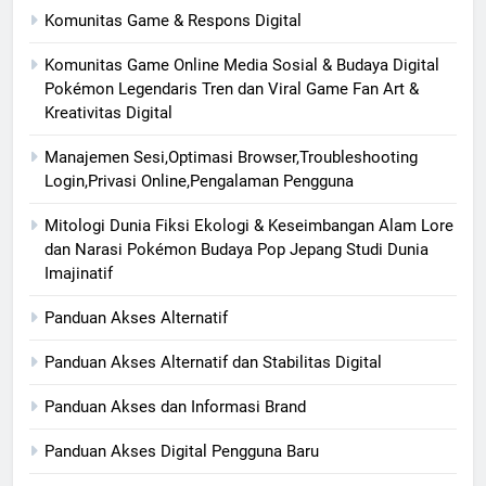
Komunitas Game & Respons Digital
Komunitas Game Online Media Sosial & Budaya Digital
Pokémon Legendaris Tren dan Viral Game Fan Art &
Kreativitas Digital
Manajemen Sesi,Optimasi Browser,Troubleshooting
Login,Privasi Online,Pengalaman Pengguna
Mitologi Dunia Fiksi Ekologi & Keseimbangan Alam Lore
dan Narasi Pokémon Budaya Pop Jepang Studi Dunia
Imajinatif
Panduan Akses Alternatif
Panduan Akses Alternatif dan Stabilitas Digital
Panduan Akses dan Informasi Brand
Panduan Akses Digital Pengguna Baru