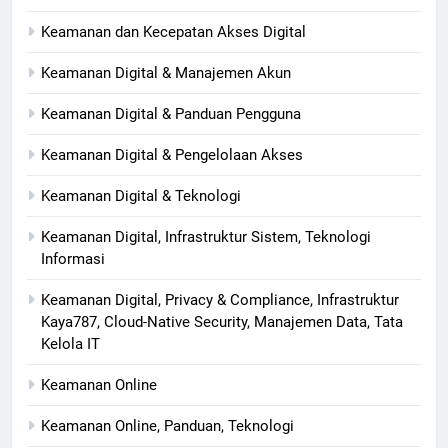
Keamanan dan Kecepatan Akses Digital
Keamanan Digital & Manajemen Akun
Keamanan Digital & Panduan Pengguna
Keamanan Digital & Pengelolaan Akses
Keamanan Digital & Teknologi
Keamanan Digital, Infrastruktur Sistem, Teknologi
Informasi
Keamanan Digital, Privacy & Compliance, Infrastruktur
Kaya787, Cloud-Native Security, Manajemen Data, Tata
Kelola IT
Keamanan Online
Keamanan Online, Panduan, Teknologi