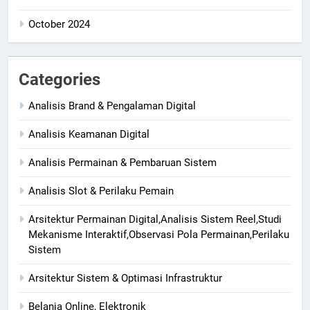
October 2024
Categories
Analisis Brand & Pengalaman Digital
Analisis Keamanan Digital
Analisis Permainan & Pembaruan Sistem
Analisis Slot & Perilaku Pemain
Arsitektur Permainan Digital,Analisis Sistem Reel,Studi
Mekanisme Interaktif,Observasi Pola Permainan,Perilaku
Sistem
Arsitektur Sistem & Optimasi Infrastruktur
Belanja Online, Elektronik