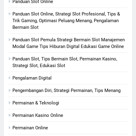
Panduan Slot Online
Panduan Slot Online, Strategi Slot Profesional, Tips &
Trik Gaming, Optimasi Peluang Menang, Pengalaman
Bermain Slot
Panduan Slot Pemula Strategi Bermain Slot Manajemen
Modal Game Tips Hiburan Digital Edukasi Game Online
Panduan Slot, Tips Bermain Slot, Permainan Kasino,
Strategi Slot, Edukasi Slot
Pengalaman Digital
Pengembangan Diri, Strategi Permainan, Tips Menang
Permainan & Teknologi
Permainan Kasino Online
Permainan Online