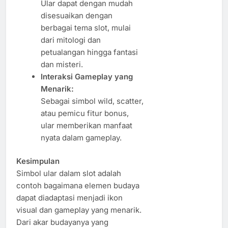
Ular dapat dengan mudah
disesuaikan dengan
berbagai tema slot, mulai
dari mitologi dan
petualangan hingga fantasi
dan misteri.
Interaksi Gameplay yang
Menarik:
Sebagai simbol wild, scatter,
atau pemicu fitur bonus,
ular memberikan manfaat
nyata dalam gameplay.
Kesimpulan
Simbol ular dalam slot adalah
contoh bagaimana elemen budaya
dapat diadaptasi menjadi ikon
visual dan gameplay yang menarik.
Dari akar budayanya yang