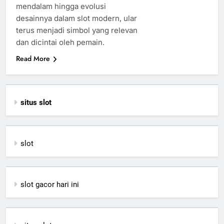
mendalam hingga evolusi
desainnya dalam slot modern, ular
terus menjadi simbol yang relevan
dan dicintai oleh pemain.
Read More
situs slot
slot
slot gacor hari ini