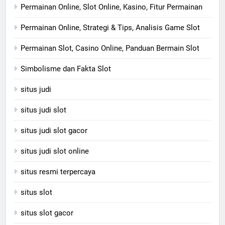
Permainan Online, Slot Online, Kasino, Fitur Permainan
Permainan Online, Strategi & Tips, Analisis Game Slot
Permainan Slot, Casino Online, Panduan Bermain Slot
Simbolisme dan Fakta Slot
situs judi
situs judi slot
situs judi slot gacor
situs judi slot online
situs resmi terpercaya
situs slot
situs slot gacor