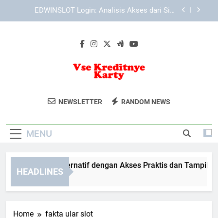
Skip
Lebah4D Login: Panduan Akses Akun yang Mudah
to
dan Praktis
content
Cara Daftar Edwinslot dengan Langkah Mudah
dan Praktis untuk Pengguna Baru
TIARA4D Link Alternatif dengan Akses Praktis
dan Tampilan Modern
EDWINSLOT Login: Analisis Akses dari Sisi
Keamanan dan Kecepatan
Vse Kreditnye
Dapatkan Informasi Lengkap Mengenai
Lebah4D Login: Panduan Akses Akun yang Mudah
NEWSLETTER
RANDOM NEWS
dan Praktis
Karty
Pilihan Kartu Kredit Terbaik Di Rusia.
Cara Daftar Edwinslot dengan Langkah Mudah
Panduan Aplikasi Dan Manfaat Kartu
dan Praktis untuk Pengguna Baru
MENU
Kredit Di Vse Kreditnye Karty.
ARA4D Link Alternatif dengan Akses Praktis dan Tampilan Mo
HEADLINES
Weeks Ago
Home
fakta ular slot