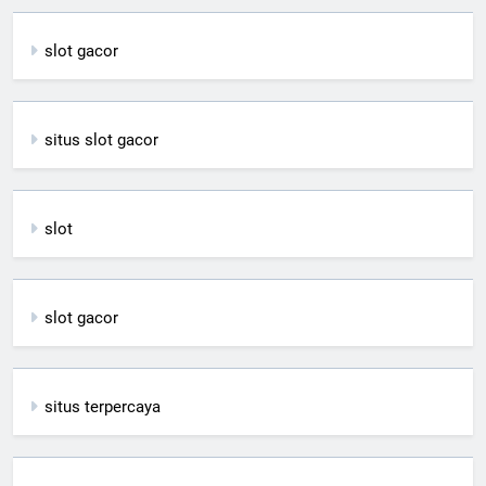
slot gacor
situs slot gacor
slot
slot gacor
situs terpercaya