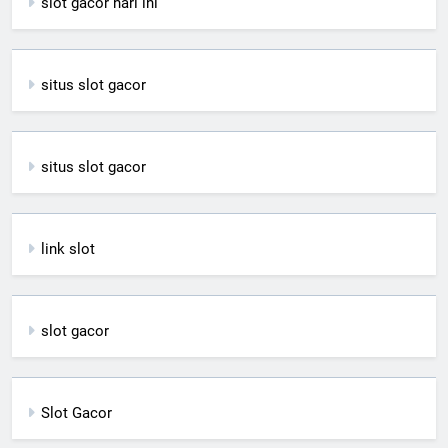
slot gacor hari ini
situs slot gacor
situs slot gacor
link slot
slot gacor
Slot Gacor