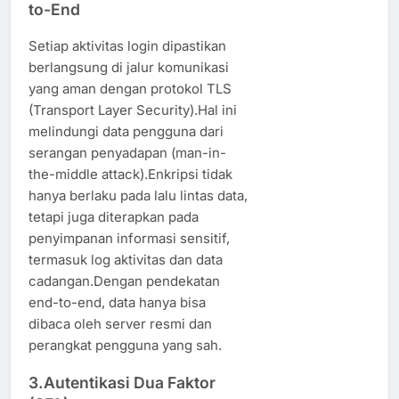
to-End
Setiap aktivitas login dipastikan
berlangsung di jalur komunikasi
yang aman dengan protokol TLS
(Transport Layer Security).Hal ini
melindungi data pengguna dari
serangan penyadapan (man-in-
the-middle attack).Enkripsi tidak
hanya berlaku pada lalu lintas data,
tetapi juga diterapkan pada
penyimpanan informasi sensitif,
termasuk log aktivitas dan data
cadangan.Dengan pendekatan
end-to-end, data hanya bisa
dibaca oleh server resmi dan
perangkat pengguna yang sah.
3.Autentikasi Dua Faktor