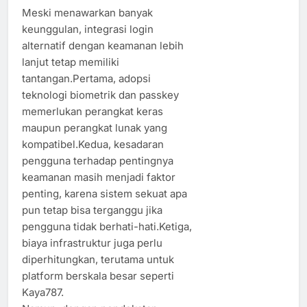
Meski menawarkan banyak
keunggulan, integrasi login
alternatif dengan keamanan lebih
lanjut tetap memiliki
tantangan.Pertama, adopsi
teknologi biometrik dan passkey
memerlukan perangkat keras
maupun perangkat lunak yang
kompatibel.Kedua, kesadaran
pengguna terhadap pentingnya
keamanan masih menjadi faktor
penting, karena sistem sekuat apa
pun tetap bisa terganggu jika
pengguna tidak berhati-hati.Ketiga,
biaya infrastruktur juga perlu
diperhitungkan, terutama untuk
platform berskala besar seperti
Kaya787.