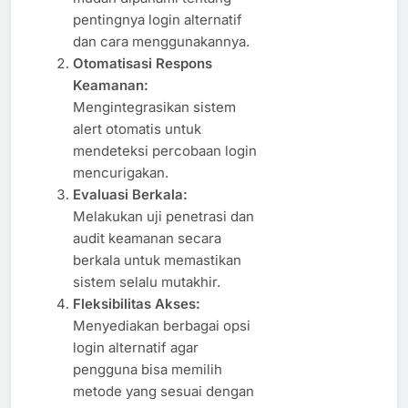
pentingnya login alternatif
dan cara menggunakannya.
Otomatisasi Respons
Keamanan:
Mengintegrasikan sistem
alert otomatis untuk
mendeteksi percobaan login
mencurigakan.
Evaluasi Berkala:
Melakukan uji penetrasi dan
audit keamanan secara
berkala untuk memastikan
sistem selalu mutakhir.
Fleksibilitas Akses:
Menyediakan berbagai opsi
login alternatif agar
pengguna bisa memilih
metode yang sesuai dengan