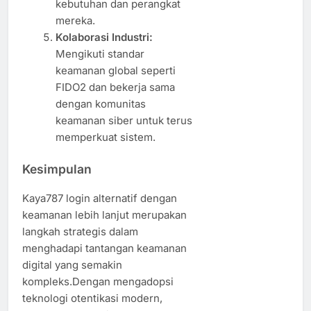
kebutuhan dan perangkat
mereka.
Kolaborasi Industri:
Mengikuti standar
keamanan global seperti
FIDO2 dan bekerja sama
dengan komunitas
keamanan siber untuk terus
memperkuat sistem.
Kesimpulan
Kaya787 login alternatif dengan
keamanan lebih lanjut merupakan
langkah strategis dalam
menghadapi tantangan keamanan
digital yang semakin
kompleks.Dengan mengadopsi
teknologi otentikasi modern,