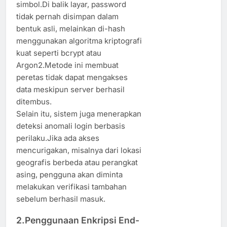
simbol.Di balik layar, password
tidak pernah disimpan dalam
bentuk asli, melainkan di-hash
menggunakan algoritma kriptografi
kuat seperti bcrypt atau
Argon2.Metode ini membuat
peretas tidak dapat mengakses
data meskipun server berhasil
ditembus.
Selain itu, sistem juga menerapkan
deteksi anomali login berbasis
perilaku.Jika ada akses
mencurigakan, misalnya dari lokasi
geografis berbeda atau perangkat
asing, pengguna akan diminta
melakukan verifikasi tambahan
sebelum berhasil masuk.
2.Penggunaan Enkripsi End-