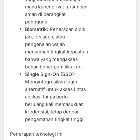
mana kunci privat tersimpan
aman di perangkat
pengguna.
Biometrik:
Penerapan sidik
jari, iris scan, atau
pengenalan wajah
menambah tingkat kepastian
bahwa yang mengakses
benar-benar pemilik akun.
Single Sign-On (SSO):
Mengintegrasikan login
alternatif untuk akses lintas
aplikasi tanpa perlu
berulang kali memasukkan
kredensial, tetap dengan
pengamanan tingkat tinggi.
Penerapan teknologi ini