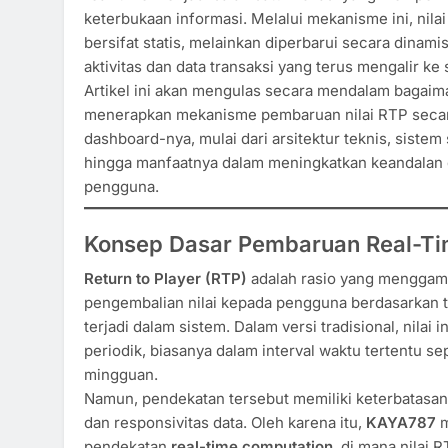
keterbukaan informasi. Melalui mekanisme ini, nilai
bersifat statis, melainkan diperbarui secara dinam
aktivitas dan data transaksi yang terus mengalir ke 
Artikel ini akan mengulas secara mendalam bagai
menerapkan mekanisme pembaruan nilai RTP secar
dashboard-nya, mulai dari arsitektur teknis, sistem 
hingga manfaatnya dalam meningkatkan keandalan
pengguna.
Konsep Dasar Pembaruan Real-T
Return to Player (RTP)
adalah rasio yang menggam
pengembalian nilai kepada pengguna berdasarkan to
terjadi dalam sistem. Dalam versi tradisional, nilai i
periodik, biasanya dalam interval waktu tertentu sep
mingguan.
Namun, pendekatan tersebut memiliki keterbatasan 
dan responsivitas data. Oleh karena itu,
KAYA787
m
pendekatan
real-time computation
, di mana nilai 