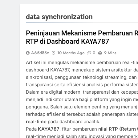
data synchronization
Peninjauan Mekanisme Pembaruan Re
RTP di Dashboard KAYA787
A65d88c
10 Months Ago
0
9 Mins
Artikel ini mengulas mekanisme pembaruan real-tim
dashboard KAYA787, mencakup sistem arsitektur dat
sinkronisasi, penggunaan teknologi streaming, da
transparansi serta efisiensi analisis performa sistem
Dalam era digital modern, transparansi dan kecepa
menjadi indikator utama bagi platform yang ingin 
pengguna. Salah satu elemen penting yang menun
terhadap efisiensi tersebut adalah penerapan sis
real-time
pada dashboard analitik.
Pada
KAYA787
, fitur pembaruan
nilai RTP (Return 
real-time menjadi salah satu inovasi yang memper