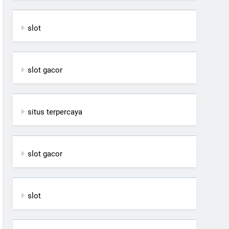
slot
slot gacor
situs terpercaya
slot gacor
slot