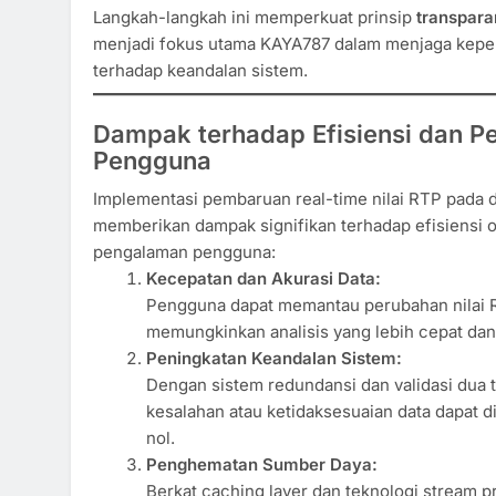
Langkah-langkah ini memperkuat prinsip
transparan
menjadi fokus utama KAYA787 dalam menjaga kep
terhadap keandalan sistem.
Dampak terhadap Efisiensi dan 
Pengguna
Implementasi pembaruan real-time nilai RTP pada
memberikan dampak signifikan terhadap efisiensi 
pengalaman pengguna:
Kecepatan dan Akurasi Data:
Pengguna dapat memantau perubahan nilai 
memungkinkan analisis yang lebih cepat dan 
Peningkatan Keandalan Sistem:
Dengan sistem redundansi dan validasi dua t
kesalahan atau ketidaksesuaian data dapat d
nol.
Penghematan Sumber Daya:
Berkat caching layer dan teknologi stream p