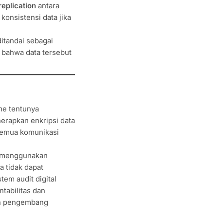
eplication
antara
onsistensi data jika
itandai sebagai
 bahwa data tersebut
me tentunya
erapkan enkripsi data
emua komunikasi
menggunakan
a tidak dapat
tem audit digital
tabilitas dan
un pengembang