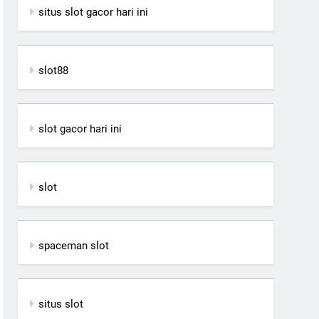
situs slot gacor hari ini
slot88
slot gacor hari ini
slot
spaceman slot
situs slot