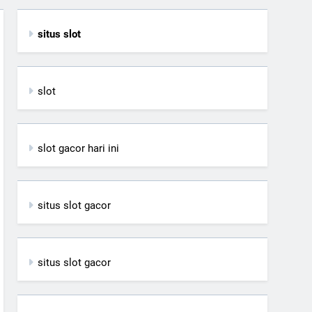
situs slot
slot
slot gacor hari ini
situs slot gacor
situs slot gacor