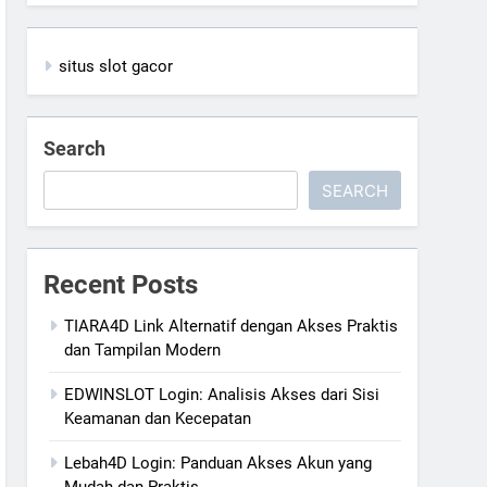
situs slot gacor
Search
SEARCH
Recent Posts
TIARA4D Link Alternatif dengan Akses Praktis
dan Tampilan Modern
EDWINSLOT Login: Analisis Akses dari Sisi
Keamanan dan Kecepatan
Lebah4D Login: Panduan Akses Akun yang