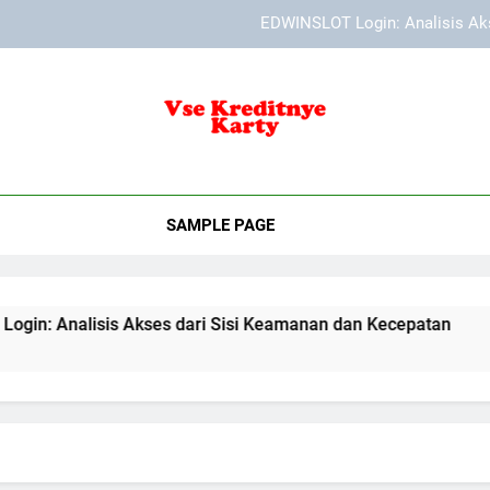
EDWINSLOT Login: Analisis Ak
Lebah4D Login: Pandua
Cara Daftar Edwinslot dengan Langkah M
 Kreditnye Karty
TIARA4D Link Alternatif deng
an Informasi Lengkap Mengenai Pilihan Kartu Kredit Terbaik D
Kreditnye Kar
EDWINSLOT Login: Analisis Ak
SAMPLE PAGE
Lebah4D Login: Pandua
Cara Daftar Edwinslot dengan Langkah M
lisis Akses dari Sisi Keamanan dan Kecepatan
Lebah4D
2 Months