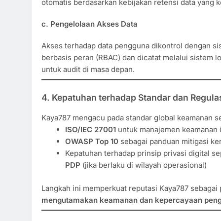
otomatis berdasarkan kebijakan retensi data yang k
c.
Pengelolaan Akses Data
Akses terhadap data pengguna dikontrol dengan sis
berbasis peran (RBAC) dan dicatat melalui sistem l
untuk audit di masa depan.
4. Kepatuhan terhadap Standar dan Regula
Kaya787 mengacu pada standar global keamanan se
ISO/IEC 27001
untuk manajemen keamanan i
OWASP Top 10
sebagai panduan mitigasi ke
Kepatuhan terhadap prinsip privasi digital se
PDP
(jika berlaku di wilayah operasional)
Langkah ini memperkuat reputasi Kaya787 sebagai 
mengutamakan keamanan dan kepercayaan pen