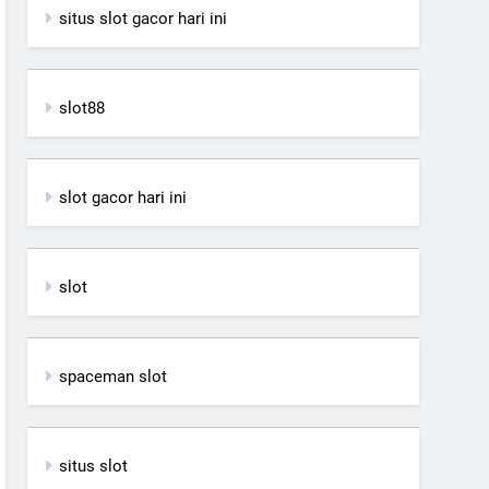
situs slot gacor hari ini
slot88
slot gacor hari ini
slot
spaceman slot
situs slot