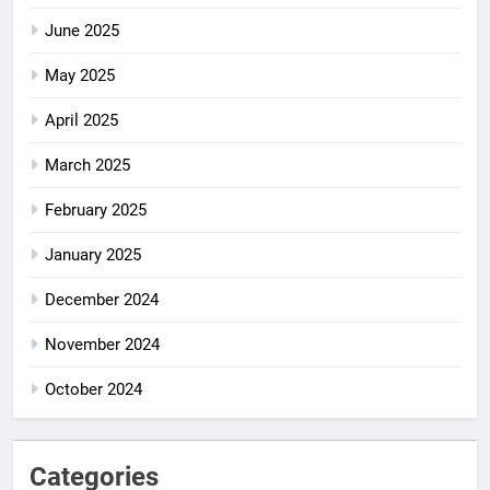
June 2025
May 2025
April 2025
March 2025
February 2025
January 2025
December 2024
November 2024
October 2024
Categories