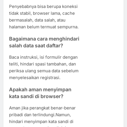
Penyebabnya bisa berupa koneksi
tidak stabil, browser lama, cache
bermasalah, data salah, atau
halaman belum termuat sempurna.
Bagaimana cara menghindari
salah data saat daftar?
Baca instruksi, isi formulir dengan
teliti, hindari spasi tambahan, dan
periksa ulang semua data sebelum
menyelesaikan registrasi.
Apakah aman menyimpan
kata sandi di browser?
Aman jika perangkat benar-benar
pribadi dan terlindungi.Namun,
hindari menyimpan kata sandi di