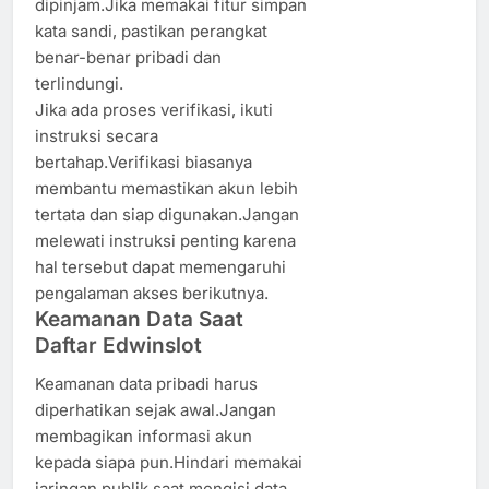
dipinjam.Jika memakai fitur simpan
kata sandi, pastikan perangkat
benar-benar pribadi dan
terlindungi.
Jika ada proses verifikasi, ikuti
instruksi secara
bertahap.Verifikasi biasanya
membantu memastikan akun lebih
tertata dan siap digunakan.Jangan
melewati instruksi penting karena
hal tersebut dapat memengaruhi
pengalaman akses berikutnya.
Keamanan Data Saat
Daftar Edwinslot
Keamanan data pribadi harus
diperhatikan sejak awal.Jangan
membagikan informasi akun
kepada siapa pun.Hindari memakai
jaringan publik saat mengisi data