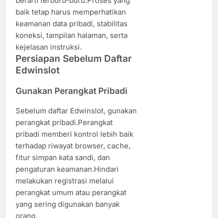
berarti terburu-buru.Proses yang
baik tetap harus memperhatikan
keamanan data pribadi, stabilitas
koneksi, tampilan halaman, serta
kejelasan instruksi.
Persiapan Sebelum Daftar
Edwinslot
Gunakan Perangkat Pribadi
Sebelum daftar Edwinslot, gunakan
perangkat pribadi.Perangkat
pribadi memberi kontrol lebih baik
terhadap riwayat browser, cache,
fitur simpan kata sandi, dan
pengaturan keamanan.Hindari
melakukan registrasi melalui
perangkat umum atau perangkat
yang sering digunakan banyak
orang.