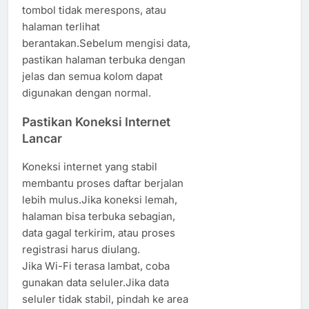
tombol tidak merespons, atau
halaman terlihat
berantakan.Sebelum mengisi data,
pastikan halaman terbuka dengan
jelas dan semua kolom dapat
digunakan dengan normal.
Pastikan Koneksi Internet
Lancar
Koneksi internet yang stabil
membantu proses daftar berjalan
lebih mulus.Jika koneksi lemah,
halaman bisa terbuka sebagian,
data gagal terkirim, atau proses
registrasi harus diulang.
Jika Wi-Fi terasa lambat, coba
gunakan data seluler.Jika data
seluler tidak stabil, pindah ke area