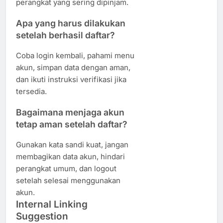
perangkat yang sering dipinjam.
Apa yang harus dilakukan
setelah berhasil daftar?
Coba login kembali, pahami menu
akun, simpan data dengan aman,
dan ikuti instruksi verifikasi jika
tersedia.
Bagaimana menjaga akun
tetap aman setelah daftar?
Gunakan kata sandi kuat, jangan
membagikan data akun, hindari
perangkat umum, dan logout
setelah selesai menggunakan
akun.
Internal Linking
Suggestion