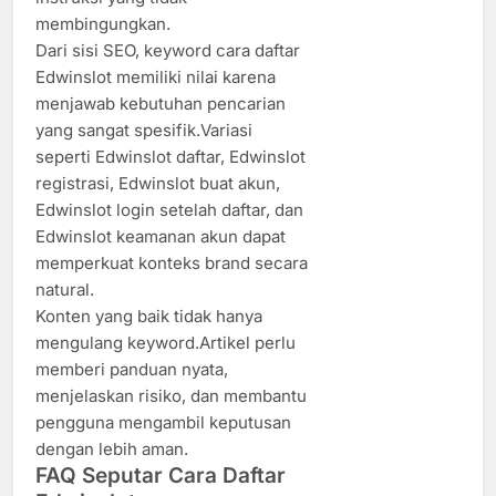
membingungkan.
Dari sisi SEO, keyword cara daftar
Edwinslot memiliki nilai karena
menjawab kebutuhan pencarian
yang sangat spesifik.Variasi
seperti Edwinslot daftar, Edwinslot
registrasi, Edwinslot buat akun,
Edwinslot login setelah daftar, dan
Edwinslot keamanan akun dapat
memperkuat konteks brand secara
natural.
Konten yang baik tidak hanya
mengulang keyword.Artikel perlu
memberi panduan nyata,
menjelaskan risiko, dan membantu
pengguna mengambil keputusan
dengan lebih aman.
FAQ Seputar Cara Daftar