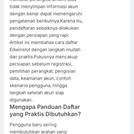
tidak menyimpan informasi akun
dengan benar dapat memengaruhi
pengalaman berikutnya.Karena itu,
pendaftaran sebaiknya dilakukan
dengan persiapan yang rapi.
Artikel ini membahas cara daftar
Edwinslot dengan langkah mudah
dan praktis.Fokusnya mencakup
persiapan sebelum registrasi,
pemilihan perangkat, pengisian
data, keamanan akun, contoh
skenario pengguna, hingga
langkah setelah akun siap
digunakan.
Mengapa Panduan Daftar
yang Praktis Dibutuhkan?
Pengguna baru sering
membutuhkan arahan yang