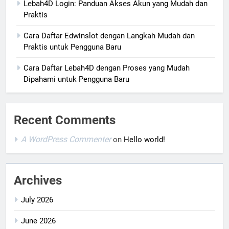
Lebah4D Login: Panduan Akses Akun yang Mudah dan
Praktis
Cara Daftar Edwinslot dengan Langkah Mudah dan
Praktis untuk Pengguna Baru
Cara Daftar Lebah4D dengan Proses yang Mudah
Dipahami untuk Pengguna Baru
Recent Comments
A WordPress Commenter
on
Hello world!
Archives
July 2026
June 2026