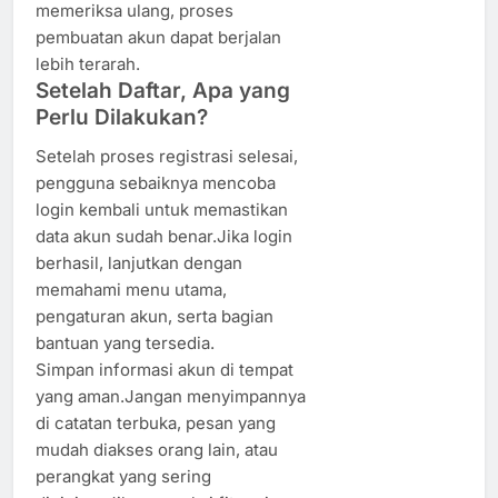
memeriksa ulang, proses
pembuatan akun dapat berjalan
lebih terarah.
Setelah Daftar, Apa yang
Perlu Dilakukan?
Setelah proses registrasi selesai,
pengguna sebaiknya mencoba
login kembali untuk memastikan
data akun sudah benar.Jika login
berhasil, lanjutkan dengan
memahami menu utama,
pengaturan akun, serta bagian
bantuan yang tersedia.
Simpan informasi akun di tempat
yang aman.Jangan menyimpannya
di catatan terbuka, pesan yang
mudah diakses orang lain, atau
perangkat yang sering