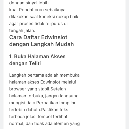
dengan sinyal lebih
kuat.Pendaftaran sebaiknya
dilakukan saat koneksi cukup baik
agar proses tidak terputus di
tengah jalan.
Cara Daftar Edwinslot
dengan Langkah Mudah
1. Buka Halaman Akses
dengan Teliti
Langkah pertama adalah membuka
halaman akses Edwinslot melalui
browser yang stabil.Setelah
halaman terbuka, jangan langsung
mengisi data.Perhatikan tampilan
terlebih dahulu.Pastikan teks
terbaca jelas, tombol terlihat
normal, dan tidak ada elemen yang