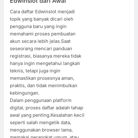
Edwinslot dari Awal
Cara daftar Edwinslot menjadi
topik yang banyak dicari oleh
pengguna baru yang ingin
memahami proses pembuatan
akun secara lebih jelas.Saat
seseorang mencari panduan
registrasi, biasanya mereka tidak
hanya ingin mengetahui langkah
teknis, tetapi juga ingin
memastikan prosesnya aman,
praktis, dan tidak menimbulkan
kebingungan.
Dalam penggunaan platform
digital, proses daftar adalah tahap
awal yang penting.Kesalahan kecil
seperti salah mengetik data,
menggunakan browser lama,
memakai perangkat umum, atau