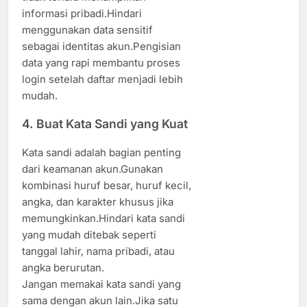
informasi pribadi.Hindari
menggunakan data sensitif
sebagai identitas akun.Pengisian
data yang rapi membantu proses
login setelah daftar menjadi lebih
mudah.
4. Buat Kata Sandi yang Kuat
Kata sandi adalah bagian penting
dari keamanan akun.Gunakan
kombinasi huruf besar, huruf kecil,
angka, dan karakter khusus jika
memungkinkan.Hindari kata sandi
yang mudah ditebak seperti
tanggal lahir, nama pribadi, atau
angka berurutan.
Jangan memakai kata sandi yang
sama dengan akun lain.Jika satu