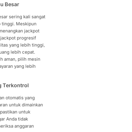
lu Besar
sar sering kali sangat
 tinggi. Meskipun
emenangkan jackpot
 jackpot progresif
tas yang lebih tinggi,
ang lebih cepat.
h aman, pilih mesin
ayaran yang lebih
g Terkontrol
an otomatis yang
ran untuk dimainkan
 pastikan untuk
gar Anda tidak
meriksa anggaran