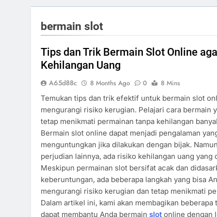
bermain slot
Tips dan Trik Bermain Slot Online aga
Kehilangan Uang
A65d88c
8 Months Ago
0
8 Mins
Temukan tips dan trik efektif untuk bermain slot on
mengurangi risiko kerugian. Pelajari cara bermain
tetap menikmati permainan tanpa kehilangan banya
Bermain slot online dapat menjadi pengalaman ya
menguntungkan jika dilakukan dengan bijak. Namun,
perjudian lainnya, ada risiko kehilangan uang yang
Meskipun permainan slot bersifat acak dan didasa
keberuntungan, ada beberapa langkah yang bisa An
mengurangi risiko kerugian dan tetap menikmati p
Dalam artikel ini, kami akan membagikan beberapa t
dapat membantu Anda bermain
slot
online dengan l