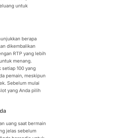
eluang untuk
nunjukkan berapa
kan dikembalikan
engan RTP yang lebih
 untuk menang.
 setiap 100 yang
ada pemain, meskipun
dek. Sebelum mulai
lot yang Anda pilih
nda
gan uang saat bermain
ng jelas sebelum