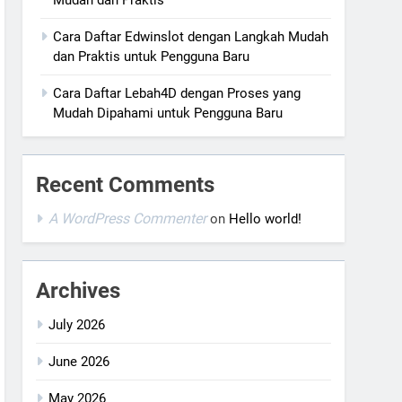
Mudah dan Praktis
Cara Daftar Edwinslot dengan Langkah Mudah
dan Praktis untuk Pengguna Baru
Cara Daftar Lebah4D dengan Proses yang
Mudah Dipahami untuk Pengguna Baru
Recent Comments
A WordPress Commenter
on
Hello world!
Archives
July 2026
June 2026
May 2026