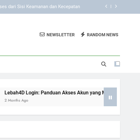
ses dari Sisi Keamanan dan Kecepatan
n Akses Akun yang Mudah dan Praktis
udah dan Praktis untuk Pengguna Baru
NEWSLETTER
RANDOM NEWS
an Akses Praktis dan Tampilan Modern
i Rusia. Panduan Aplikasi Dan Manfaat Kartu Kredit Di Vse
ty.
ses dari Sisi Keamanan dan Kecepatan
n Akses Akun yang Mudah dan Praktis
udah dan Praktis untuk Pengguna Baru
ogin: Panduan Akses Akun yang Mudah dan Praktis
Car
o
2 Mo