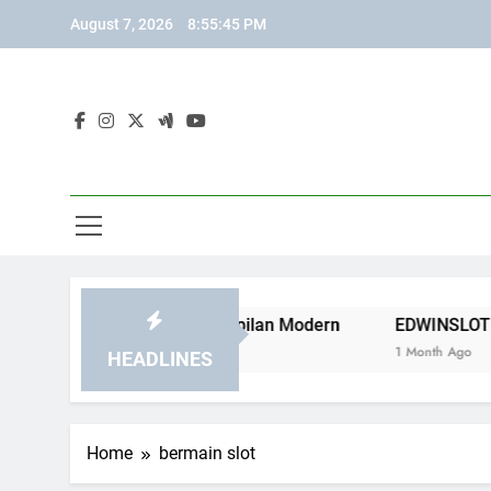
Skip
August 7, 2026
8:55:46 PM
to
content
Vse
Dapatk
s Praktis dan Tampilan Modern
EDWINSLOT Login: Anali
1 Month Ago
HEADLINES
Home
bermain slot