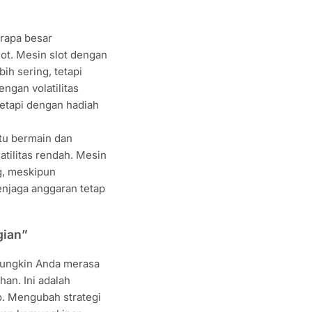
erapa besar
ot. Mesin slot dengan
ih sering, tetapi
ngan volatilitas
etapi dengan hadiah
tu bermain dan
atilitas rendah. Mesin
g, meskipun
njaga anggaran tetap
gian”
mungkin Anda merasa
an. Ini adalah
o. Mengubah strategi