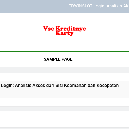
EDWINSLOT Login: Analisis Ak
Lebah4D Login: Pandua
Cara Daftar Edwinslot dengan Langkah M
 Kreditnye Karty
TIARA4D Link Alternatif deng
an Informasi Lengkap Mengenai Pilihan Kartu Kredit Terbaik D
Kreditnye Kar
EDWINSLOT Login: Analisis Ak
SAMPLE PAGE
Lebah4D Login: Pandua
Cara Daftar Edwinslot dengan Langkah M
sis Akses dari Sisi Keamanan dan Kecepatan
Lebah4D L
2 Months Ag