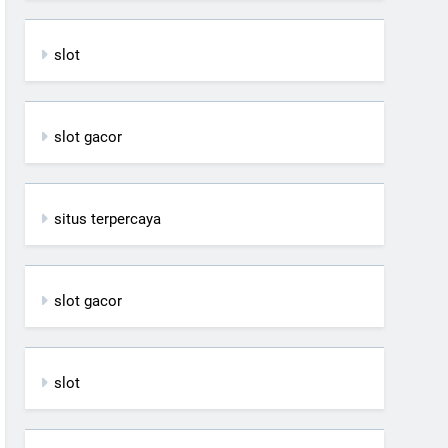
slot
slot gacor
situs terpercaya
slot gacor
slot