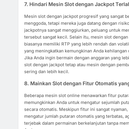
7. Hindari Mesin Slot dengan Jackpot Terla
Mesin slot dengan jackpot progresif yang sangat be
menggoda, tetapi mereka juga datang dengan risiko
jackpotnya sangat menggiurkan, peluang untuk m
tersebut sangat kecil. Selain itu, mesin slot dengan
biasanya memiliki RTP yang lebih rendah dan volatili
yang meningkatkan kemungkinan Anda kehilangan u
Jika Anda ingin bermain dengan anggaran yang lebi
slot dengan jackpot tetap atau mesin dengan pemb
sering dan lebih kecil.
8. Mainkan Slot dengan Fitur Otomatis yan
Beberapa mesin slot online menawarkan fitur putar
memungkinkan Anda untuk mengatur sejumlah puta
secara otomatis. Meskipun fitur ini sangat nyaman,
mengatur jumlah putaran otomatis yang terbatas, a
terjebak dalam permainan berkelanjutan tanpa me