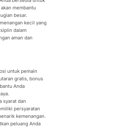
Anda bersedia untuk
ni akan membantu
ugian besar.
kemenangan kecil yang
siplin dalam
engan aman dan
osi untuk pemain
taran gratis, bonus
mbantu Anda
aya.
 syarat dan
miliki persyaratan
menarik kemenangan.
atkan peluang Anda