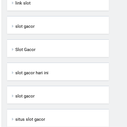
link slot
slot gacor
Slot Gacor
slot gacor hari ini
slot gacor
situs slot gacor