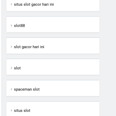
situs slot gacor hari ini
slot88
slot gacor hari ini
slot
spaceman slot
situs slot