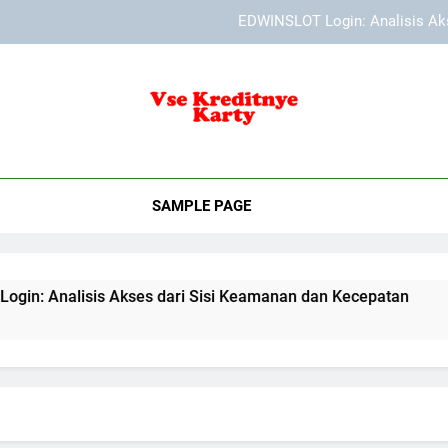
EDWINSLOT Login: Analisis Ak
Lebah4D Login: Pandua
Cara Daftar Edwinslot dengan Langkah M
 Kreditnye Karty
TIARA4D Link Alternatif deng
an Informasi Lengkap Mengenai Pilihan Kartu Kredit Terbaik D
Kreditnye Kar
EDWINSLOT Login: Analisis Ak
SAMPLE PAGE
Lebah4D Login: Pandua
Cara Daftar Edwinslot dengan Langkah M
is Akses dari Sisi Keamanan dan Kecepatan
Lebah4D L
2 Months Ago