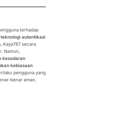
 pengguna terhadap
n
teknologi autentikasi
n
, Kaya787 secara
ah. Namun,
da
kesadaran
pkan kebiasaan
erilaku pengguna yang
enar-benar aman,