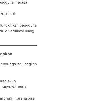
 pengguna merasa
aru
, untuk
mungkinkan pengguna
u diverifikasi ulang
rigakan
 mencurigakan, langkah
uran akun
 Kaya787 untuk
kompromi
, karena bisa