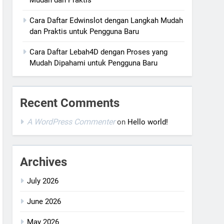
Mudah dan Praktis
Cara Daftar Edwinslot dengan Langkah Mudah
dan Praktis untuk Pengguna Baru
Cara Daftar Lebah4D dengan Proses yang
Mudah Dipahami untuk Pengguna Baru
Recent Comments
A WordPress Commenter
on
Hello world!
Archives
July 2026
June 2026
May 2026