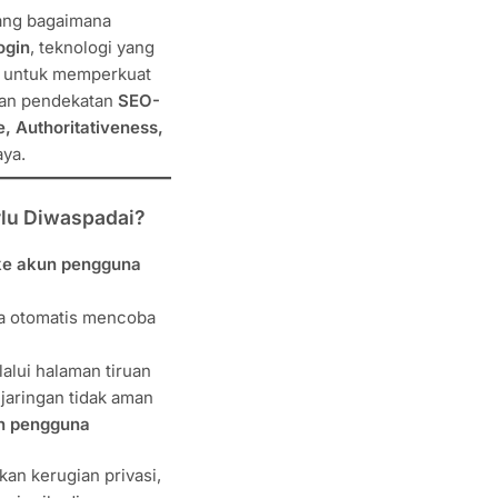
tang bagaimana
ogin
, teknologi yang
a untuk memperkuat
gan pendekatan
SEO-
, Authoritativeness,
aya.
rlu Diwaspadai?
ke akun pengguna
ra otomatis mencoba
lalui halaman tiruan
jaringan tidak aman
an pengguna
kan kerugian privasi,