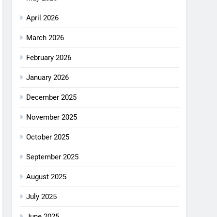
April 2026
March 2026
February 2026
January 2026
December 2025
November 2025
October 2025
September 2025
August 2025
July 2025
June 2025