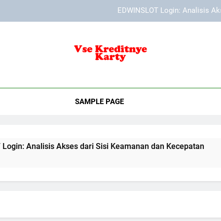
EDWINSLOT Login: Analisis Ak
Lebah4D Login: Pandua
Cara Daftar Edwinslot dengan Langkah M
 Kreditnye Karty
TIARA4D Link Alternatif deng
an Informasi Lengkap Mengenai Pilihan Kartu Kredit Terbaik D
Kreditnye Kar
EDWINSLOT Login: Analisis Ak
SAMPLE PAGE
Lebah4D Login: Pandua
Cara Daftar Edwinslot dengan Langkah M
sis Akses dari Sisi Keamanan dan Kecepatan
Lebah4D L
2 Months Ag