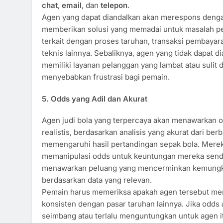
chat
,
email
, dan
telepon
.
Agen yang dapat diandalkan akan merespons deng
memberikan solusi yang memadai untuk masalah pe
terkait dengan proses taruhan, transaksi pembayar
teknis lainnya. Sebaliknya, agen yang tidak dapat 
memiliki layanan pelanggan yang lambat atau sulit 
menyebabkan frustrasi bagi pemain.
5.
Odds yang Adil dan Akurat
Agen judi bola yang terpercaya akan menawarkan o
realistis, berdasarkan analisis yang akurat dari ber
memengaruhi hasil pertandingan sepak bola. Merek
memanipulasi odds untuk keuntungan mereka sendi
menawarkan peluang yang mencerminkan kemungk
berdasarkan data yang relevan.
Pemain harus memeriksa apakah agen tersebut m
konsisten dengan pasar taruhan lainnya. Jika odds 
seimbang atau terlalu menguntungkan untuk agen itu