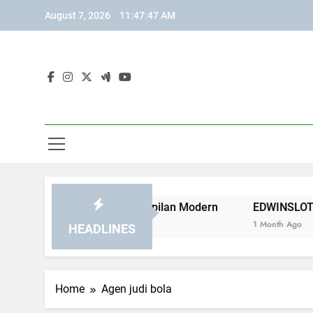
Skip
August 7, 2026
11:47:48 AM
to
content
Vse
Dapatk
s Praktis dan Tampilan Modern
EDWINSLOT Login: Anali
1 Month Ago
HEADLINES
Home
Agen judi bola