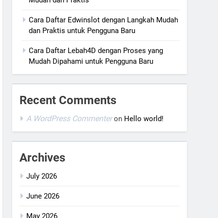
Mudah dan Praktis
Cara Daftar Edwinslot dengan Langkah Mudah
dan Praktis untuk Pengguna Baru
Cara Daftar Lebah4D dengan Proses yang
Mudah Dipahami untuk Pengguna Baru
Recent Comments
A WordPress Commenter
on
Hello world!
Archives
July 2026
June 2026
May 2026