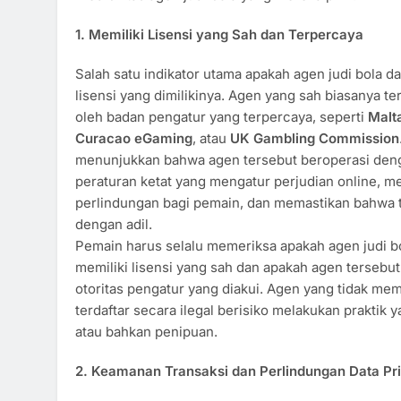
1.
Memiliki Lisensi yang Sah dan Terpercaya
Salah satu indikator utama apakah agen judi bola d
lisensi yang dimilikinya. Agen yang sah biasanya te
oleh badan pengatur yang terpercaya, seperti
Malt
Curacao eGaming
, atau
UK Gambling Commission
menunjukkan bahwa agen tersebut beroperasi de
peraturan ketat yang mengatur perjudian online, 
perlindungan bagi pemain, dan memastikan bahwa 
dengan adil.
Pemain harus selalu memeriksa apakah agen judi bo
memiliki lisensi yang sah dan apakah agen tersebut
otoritas pengatur yang diakui. Agen yang tidak memil
terdaftar secara ilegal berisiko melakukan praktik y
atau bahkan penipuan.
2.
Keamanan Transaksi dan Perlindungan Data Pri