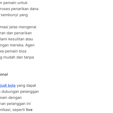
an pemain untuk
roses penarikan dana
tersembunyi yang
masi jelas mengenai
an dan penarikan
ami kesulitan atau
angan mereka. Agen
wa pemain bisa
g mudah dan tanpa
onal
judi bola
yang dapat
im dukungan pelanggan
emain dengan
nan pelanggan ini
nikasi, seperti
live