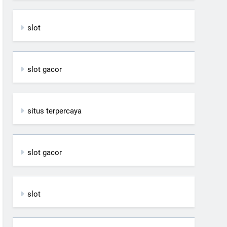
slot
slot gacor
situs terpercaya
slot gacor
slot