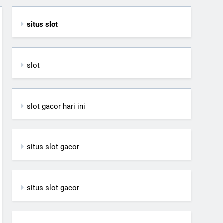
situs slot
slot
slot gacor hari ini
situs slot gacor
situs slot gacor