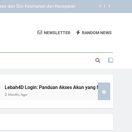
ses dari Sisi Keamanan dan Kecepatan
n Akses Akun yang Mudah dan Praktis
udah dan Praktis untuk Pengguna Baru
NEWSLETTER
RANDOM NEWS
an Akses Praktis dan Tampilan Modern
i Rusia. Panduan Aplikasi Dan Manfaat Kartu Kredit Di Vse
ty.
ses dari Sisi Keamanan dan Kecepatan
n Akses Akun yang Mudah dan Praktis
udah dan Praktis untuk Pengguna Baru
ogin: Panduan Akses Akun yang Mudah dan Praktis
Car
o
2 M