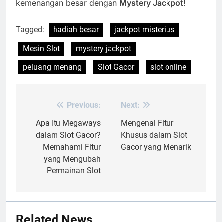
kemenangan besar dengan
Mystery Jackpot
!
Tagged:
hadiah besar
jackpot misterius
Mesin Slot
mystery jackpot
peluang menang
Slot Gacor
slot online
Previous:
Next:
Post
navigation
Apa Itu Megaways
Mengenal Fitur
dalam Slot Gacor?
Khusus dalam Slot
Memahami Fitur
Gacor yang Menarik
yang Mengubah
Permainan Slot
Related News