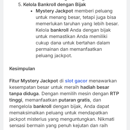
Kelola Bankroll dengan Bijak
Mystery Jackpot
memberi peluang
untuk menang besar, tetapi juga bisa
memerlukan taruhan yang lebih besar.
Kelola
bankroll
Anda dengan bijak
untuk memastikan Anda memiliki
cukup dana untuk bertahan dalam
permainan dan memanfaatkan
peluang jackpot.
Kesimpulan
Fitur Mystery Jackpot
di
slot gacor
menawarkan
kesempatan besar untuk meraih
hadiah besar
tanpa diduga
. Dengan memilih mesin dengan
RTP
tinggi
, memanfaatkan
putaran gratis
, dan
mengelola
bankroll
dengan bijak, Anda dapat
memaksimalkan peluang untuk mendapatkan
jackpot misterius yang menguntungkan. Nikmati
sensasi bermain yang penuh kejutan dan raih