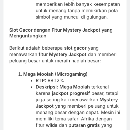
memberikan lebih banyak kesempatan
untuk menang tanpa memikirkan pola
simbol yang muncul di gulungan.
Slot Gacor dengan Fitur Mystery Jackpot yang
Menguntungkan
Berikut adalah beberapa
slot gacor
yang
menawarkan
fitur Mystery Jackpot
dan memberi
peluang besar untuk meraih hadiah besar:
Mega Moolah (Microgaming)
RTP:
88.12%
Deskripsi:
Mega Moolah
terkenal
karena
jackpot progresif
besar, tetapi
juga sering kali menawarkan
Mystery
Jackpot
yang memberi peluang untuk
menang besar dengan cepat. Mesin ini
memiliki tema safari Afrika dengan
fitur
wilds
dan
putaran gratis
yang