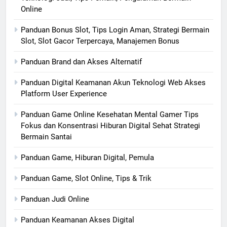
Online
Panduan Bonus Slot, Tips Login Aman, Strategi Bermain
Slot, Slot Gacor Terpercaya, Manajemen Bonus
Panduan Brand dan Akses Alternatif
Panduan Digital Keamanan Akun Teknologi Web Akses
Platform User Experience
Panduan Game Online Kesehatan Mental Gamer Tips
Fokus dan Konsentrasi Hiburan Digital Sehat Strategi
Bermain Santai
Panduan Game, Hiburan Digital, Pemula
Panduan Game, Slot Online, Tips & Trik
Panduan Judi Online
Panduan Keamanan Akses Digital