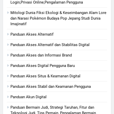
Login,Privasi Online,Pengalaman Pengguna
Mitologi Dunia Fiksi Ekologi & Keseimbangan Alam Lore
dan Narasi Pokémon Budaya Pop Jepang Studi Dunia
Imajinatif
Panduan Akses Alternatif
Panduan Akses Alternatif dan Stabilitas Digital
Panduan Akses dan Informasi Brand
Panduan Akses Digital Pengguna Baru
Panduan Akses Situs & Keamanan Digital
Panduan Akses Stabil dan Keamanan Pengguna
Panduan Akun Digital
Panduan Bermain Judi, Strategi Taruhan, Fitur dan
Teknologi Judi, Tips Pemain, Pengalaman Bermain