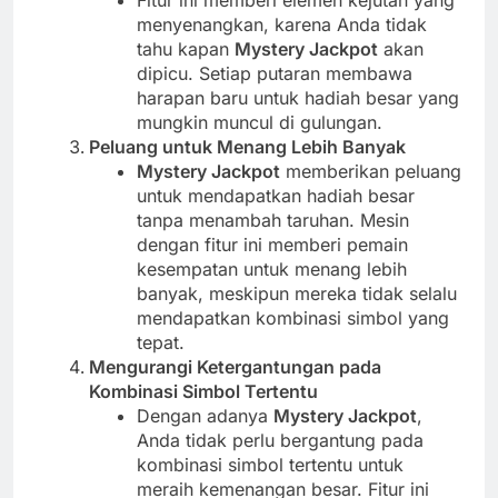
menyenangkan, karena Anda tidak
tahu kapan
Mystery Jackpot
akan
dipicu. Setiap putaran membawa
harapan baru untuk hadiah besar yang
mungkin muncul di gulungan.
Peluang untuk Menang Lebih Banyak
Mystery Jackpot
memberikan peluang
untuk mendapatkan hadiah besar
tanpa menambah taruhan. Mesin
dengan fitur ini memberi pemain
kesempatan untuk menang lebih
banyak, meskipun mereka tidak selalu
mendapatkan kombinasi simbol yang
tepat.
Mengurangi Ketergantungan pada
Kombinasi Simbol Tertentu
Dengan adanya
Mystery Jackpot
,
Anda tidak perlu bergantung pada
kombinasi simbol tertentu untuk
meraih kemenangan besar. Fitur ini