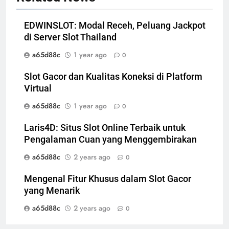
EDWINSLOT: Modal Receh, Peluang Jackpot
di Server Slot Thailand
a65d88c
1 year ago
0
Slot Gacor dan Kualitas Koneksi di Platform
Virtual
a65d88c
1 year ago
0
Laris4D: Situs Slot Online Terbaik untuk
Pengalaman Cuan yang Menggembirakan
a65d88c
2 years ago
0
Mengenal Fitur Khusus dalam Slot Gacor
yang Menarik
a65d88c
2 years ago
0