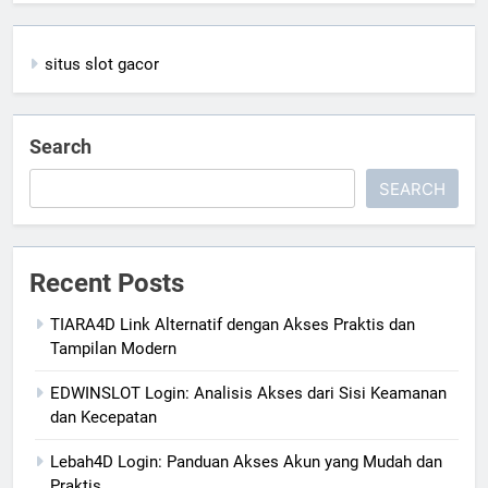
situs slot gacor
Search
SEARCH
Recent Posts
TIARA4D Link Alternatif dengan Akses Praktis dan
Tampilan Modern
EDWINSLOT Login: Analisis Akses dari Sisi Keamanan
dan Kecepatan
Lebah4D Login: Panduan Akses Akun yang Mudah dan
Praktis