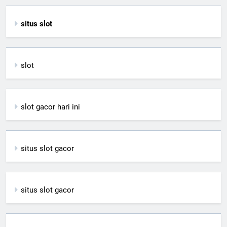
situs slot
slot
slot gacor hari ini
situs slot gacor
situs slot gacor