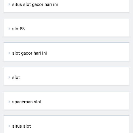
situs slot gacor hari ini
slot88
slot gacor hari ini
slot
spaceman slot
situs slot