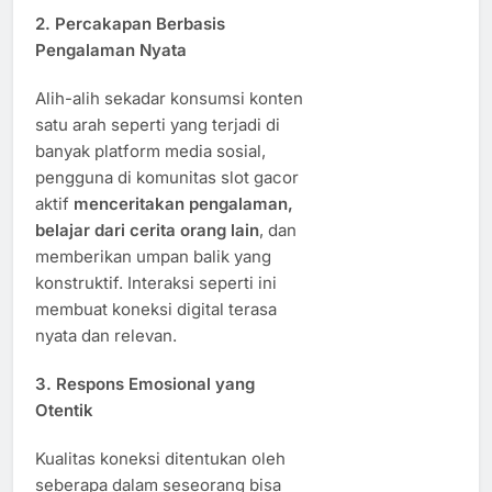
2.
Percakapan Berbasis
Pengalaman Nyata
Alih-alih sekadar konsumsi konten
satu arah seperti yang terjadi di
banyak platform media sosial,
pengguna di komunitas slot gacor
aktif
menceritakan pengalaman,
belajar dari cerita orang lain
, dan
memberikan umpan balik yang
konstruktif. Interaksi seperti ini
membuat koneksi digital terasa
nyata dan relevan.
3.
Respons Emosional yang
Otentik
Kualitas koneksi ditentukan oleh
seberapa dalam seseorang bisa