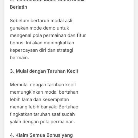
Berlatih
Sebelum bertaruh modal asli,
gunakan mode demo untuk
mengenal pola permainan dan fitur
bonus. Ini akan meningkatkan
kepercayaan diri dan strategi
bermain.
3. Mulai dengan Taruhan Kecil
Memulai dengan taruhan kecil
memungkinkan modal bertahan
lebih lama dan kesempatan
menang lebih banyak. Bertahap
tingkatkan taruhan saat sudah
yakin dengan pola permainan.
4. Klaim Semua Bonus yang