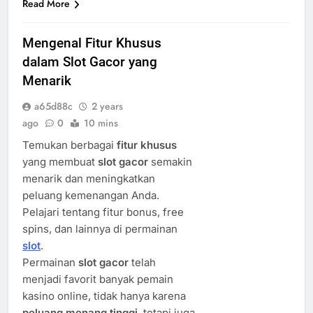
Read More
Mengenal Fitur Khusus
dalam Slot Gacor yang
Menarik
a65d88c
2 years
ago
0
10 mins
Temukan berbagai
fitur khusus
yang membuat
slot gacor
semakin
menarik dan meningkatkan
peluang kemenangan Anda.
Pelajari tentang fitur bonus, free
spins, dan lainnya di permainan
slot
.
Permainan
slot gacor
telah
menjadi favorit banyak pemain
kasino online, tidak hanya karena
peluang menang tinggi
, tetapi juga