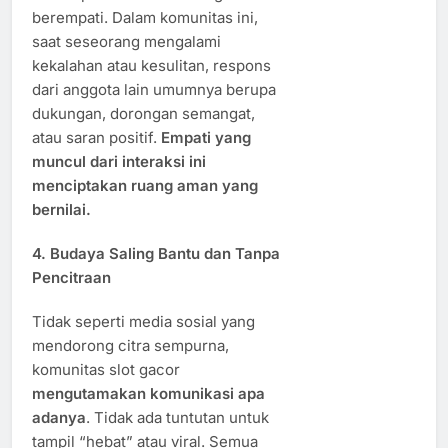
berempati. Dalam komunitas ini,
saat seseorang mengalami
kekalahan atau kesulitan, respons
dari anggota lain umumnya berupa
dukungan, dorongan semangat,
atau saran positif.
Empati yang
muncul dari interaksi ini
menciptakan ruang aman yang
bernilai.
4.
Budaya Saling Bantu dan Tanpa
Pencitraan
Tidak seperti media sosial yang
mendorong citra sempurna,
komunitas slot gacor
mengutamakan komunikasi apa
adanya
. Tidak ada tuntutan untuk
tampil “hebat” atau viral. Semua