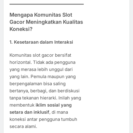
Mengapa Komunitas Slot
Gacor Meningkatkan Kualitas
Koneksi?
1.
Kesetaraan dalam Interaksi
Komunitas slot gacor bersifat
horizontal. Tidak ada pengguna
yang merasa lebih unggul dari
yang lain. Pemula maupun yang
berpengalaman bisa saling
bertanya, berbagi, dan berdiskusi
tanpa tekanan hierarki. Inilah yang
membentuk
iklim sosial yang
setara dan inklusif
, di mana
koneksi antar pengguna tumbuh
secara alami.