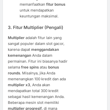
memanfaatkan
fitur bonus
untuk mendapatkan
keuntungan maksimal.
3.
Fitur Multiplier (Pengali)
Multiplier
adalah fitur lain yang
sangat populer dalam slot gacor,
karena dapat
menggandakan
kemenangan
Anda dalam
permainan. Fitur ini biasanya hadir
selama
free spins
atau
bonus
rounds
. Misalnya, jika Anda
memenangkan 100 kredit dan ada
multiplier x3
, Anda akan
mendapatkan total 300 kredit
sebagai hasil kemenangan Anda.
Beberapa mesin slot memiliki
multiplier progresif
, di mana