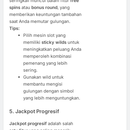
seringkali muncul dalam fitur
free
spins
atau
bonus round
, yang
memberikan keuntungan tambahan
saat Anda memutar gulungan.
Tips:
Pilih mesin slot yang
memiliki
sticky wilds
untuk
meningkatkan peluang Anda
memperoleh kombinasi
pemenang yang lebih
sering.
Gunakan wild untuk
membantu mengisi
gulungan dengan simbol
yang lebih menguntungkan.
5.
Jackpot Progresif
Jackpot progresif
adalah salah