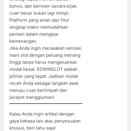
bonus, dan bermain secara bijak,
cuan besar bukan lagi mimpi.
Platform yang aman dan fitur
lengkap makin memudahkan
pemain dalam mengejar
kemenangan.
Jika Anda ingin merasakan sensasi
main slot dengan peluang menang
tinggi tanpa harus mengeluarkan
modal besar, EDWINSLOT adalah
pilihan yang tepat. Jadikan modal
receh Anda sebagai langkah awal
menuju cuan berlimpah dan
jackpot menggiurkan!
Kalau Anda ingin artikel dengan
gaya bahasa lain atau penyesuaian
khusus, beri tahu saja!