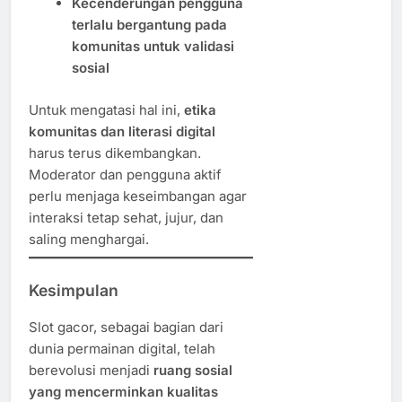
Kecenderungan pengguna
terlalu bergantung pada
komunitas untuk validasi
sosial
Untuk mengatasi hal ini,
etika
komunitas dan literasi digital
harus terus dikembangkan.
Moderator dan pengguna aktif
perlu menjaga keseimbangan agar
interaksi tetap sehat, jujur, dan
saling menghargai.
Kesimpulan
Slot gacor, sebagai bagian dari
dunia permainan digital, telah
berevolusi menjadi
ruang sosial
yang mencerminkan kualitas