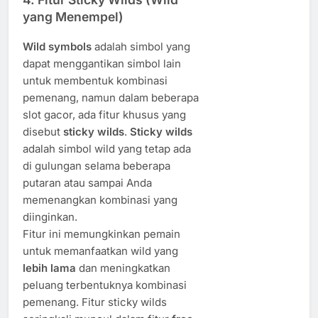
yang Menempel)
Wild symbols
adalah simbol yang
dapat menggantikan simbol lain
untuk membentuk kombinasi
pemenang, namun dalam beberapa
slot gacor, ada fitur khusus yang
disebut
sticky wilds
.
Sticky wilds
adalah simbol wild yang tetap ada
di gulungan selama beberapa
putaran atau sampai Anda
memenangkan kombinasi yang
diinginkan.
Fitur ini memungkinkan pemain
untuk memanfaatkan wild yang
lebih lama
dan meningkatkan
peluang terbentuknya kombinasi
pemenang. Fitur sticky wilds