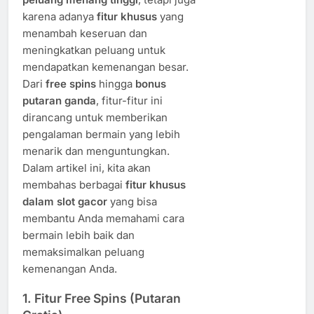
karena adanya
fitur khusus
yang
menambah keseruan dan
meningkatkan peluang untuk
mendapatkan kemenangan besar.
Dari
free spins
hingga
bonus
putaran ganda
, fitur-fitur ini
dirancang untuk memberikan
pengalaman bermain yang lebih
menarik dan menguntungkan.
Dalam artikel ini, kita akan
membahas berbagai
fitur khusus
dalam slot gacor
yang bisa
membantu Anda memahami cara
bermain lebih baik dan
memaksimalkan peluang
kemenangan Anda.
1.
Fitur Free Spins (Putaran