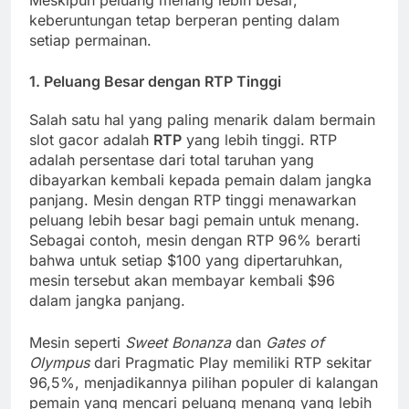
keberuntungan tetap berperan penting dalam
setiap permainan.
1.
Peluang Besar dengan RTP Tinggi
Salah satu hal yang paling menarik dalam bermain
slot gacor adalah
RTP
yang lebih tinggi. RTP
adalah persentase dari total taruhan yang
dibayarkan kembali kepada pemain dalam jangka
panjang. Mesin dengan RTP tinggi menawarkan
peluang lebih besar bagi pemain untuk menang.
Sebagai contoh, mesin dengan RTP 96% berarti
bahwa untuk setiap $100 yang dipertaruhkan,
mesin tersebut akan membayar kembali $96
dalam jangka panjang.
Mesin seperti
Sweet Bonanza
dan
Gates of
Olympus
dari Pragmatic Play memiliki RTP sekitar
96,5%, menjadikannya pilihan populer di kalangan
pemain yang mencari peluang menang yang lebih