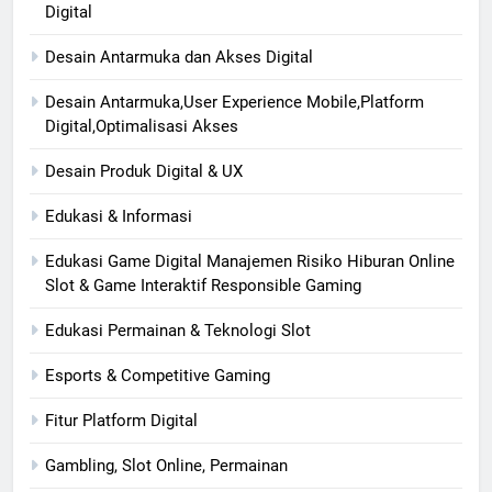
Digital
Desain Antarmuka dan Akses Digital
Desain Antarmuka,User Experience Mobile,Platform
Digital,Optimalisasi Akses
Desain Produk Digital & UX
Edukasi & Informasi
Edukasi Game Digital Manajemen Risiko Hiburan Online
Slot & Game Interaktif Responsible Gaming
Edukasi Permainan & Teknologi Slot
Esports & Competitive Gaming
Fitur Platform Digital
Gambling, Slot Online, Permainan