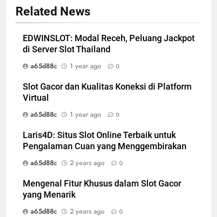
Related News
EDWINSLOT: Modal Receh, Peluang Jackpot
di Server Slot Thailand
a65d88c
1 year ago
0
Slot Gacor dan Kualitas Koneksi di Platform
Virtual
a65d88c
1 year ago
0
Laris4D: Situs Slot Online Terbaik untuk
Pengalaman Cuan yang Menggembirakan
a65d88c
2 years ago
0
Mengenal Fitur Khusus dalam Slot Gacor
yang Menarik
a65d88c
2 years ago
0