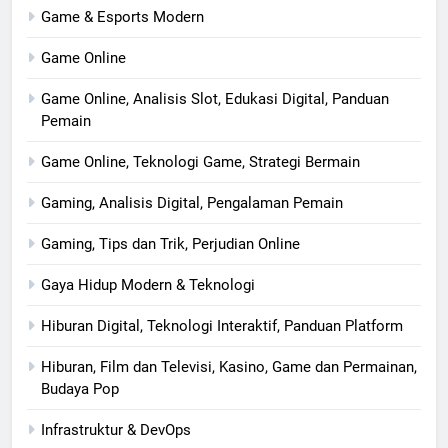
Game & Esports Modern
Game Online
Game Online, Analisis Slot, Edukasi Digital, Panduan
Pemain
Game Online, Teknologi Game, Strategi Bermain
Gaming, Analisis Digital, Pengalaman Pemain
Gaming, Tips dan Trik, Perjudian Online
Gaya Hidup Modern & Teknologi
Hiburan Digital, Teknologi Interaktif, Panduan Platform
Hiburan, Film dan Televisi, Kasino, Game dan Permainan,
Budaya Pop
Infrastruktur & DevOps