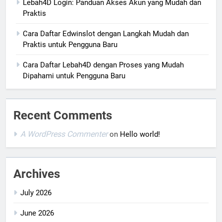
Lebah4D Login: Panduan Akses Akun yang Mudah dan
Praktis
Cara Daftar Edwinslot dengan Langkah Mudah dan
Praktis untuk Pengguna Baru
Cara Daftar Lebah4D dengan Proses yang Mudah
Dipahami untuk Pengguna Baru
Recent Comments
A WordPress Commenter
on
Hello world!
Archives
July 2026
June 2026