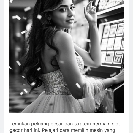
Temukan peluang besar dan strategi bermain slot
gacor hari ini. Pelajari cara memilih mesin yang