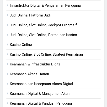
Infrastruktur Digital & Pengalaman Pengguna
Judi Online, Platform Judi
Judi Online, Slot Online, Jackpot Progresif
Judi Online, Slot Online, Permainan Kasino
Kasino Online
Kasino Online, Slot Online, Strategi Permainan
Keamanan & Infrastruktur Digital
Keamanan Akses Harian
Keamanan dan Kecepatan Akses Digital
Keamanan Digital & Manajemen Akun
Keamanan Digital & Panduan Pengguna