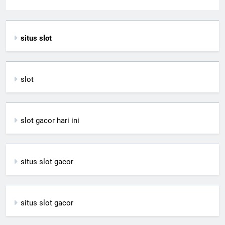
situs slot
slot
slot gacor hari ini
situs slot gacor
situs slot gacor