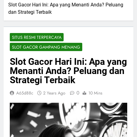
Slot Gacor Hari Ini: Apa yang Menanti Anda? Peluang
dan Strategi Terbaik
SITUS RESMI TERPERCAYA
SLOT GACOR GAMPANG MENANG
Slot Gacor Hari Ini: Apa yang
Menanti Anda? Peluang dan
Strategi Terbaik
0
A65d88c
2 Years Ago
10 Mins