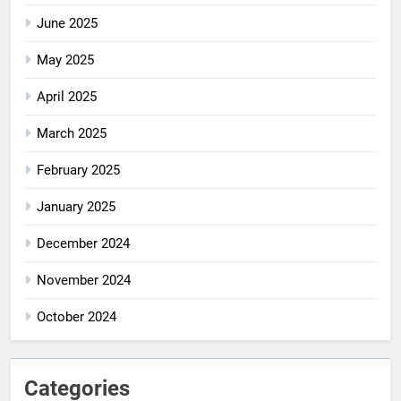
June 2025
May 2025
April 2025
March 2025
February 2025
January 2025
December 2024
November 2024
October 2024
Categories