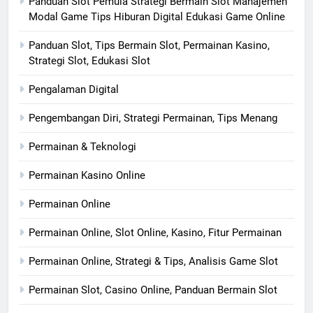
Panduan Slot Pemula Strategi Bermain Slot Manajemen
Modal Game Tips Hiburan Digital Edukasi Game Online
Panduan Slot, Tips Bermain Slot, Permainan Kasino,
Strategi Slot, Edukasi Slot
Pengalaman Digital
Pengembangan Diri, Strategi Permainan, Tips Menang
Permainan & Teknologi
Permainan Kasino Online
Permainan Online
Permainan Online, Slot Online, Kasino, Fitur Permainan
Permainan Online, Strategi & Tips, Analisis Game Slot
Permainan Slot, Casino Online, Panduan Bermain Slot