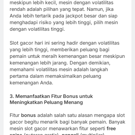
meskipun lebih kecil, mesin dengan volatilitas
rendah adalah pilihan yang tepat. Namun, jika
Anda lebih tertarik pada jackpot besar dan siap
menghadapi risiko yang lebih tinggi, pilih mesin
dengan volatilitas tinggi.
Slot gacor hari ini sering hadir dengan volatilitas
yang lebih tinggi, memberikan peluang bagi
pemain untuk meraih kemenangan besar meskipun
kemenangan lebih jarang. Dengan demikian,
memahami volatilitas mesin adalah langkah
pertama dalam memaksimalkan peluang
kemenangan Anda.
3.
Memanfaatkan Fitur Bonus untuk
Meningkatkan Peluang Menang
Fitur
bonus
adalah salah satu alasan mengapa slot
gacor begitu menarik bagi banyak pemain. Banyak
mesin slot gacor menawarkan fitur seperti
free
spins
(putaran gratis),
pengali
(multiplier),