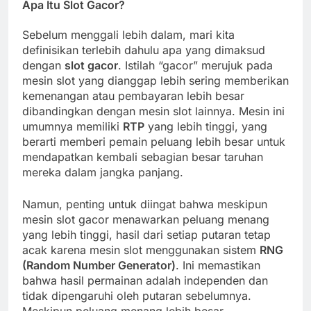
Apa Itu Slot Gacor?
Sebelum menggali lebih dalam, mari kita
definisikan terlebih dahulu apa yang dimaksud
dengan
slot gacor
. Istilah “gacor” merujuk pada
mesin slot yang dianggap lebih sering memberikan
kemenangan atau pembayaran lebih besar
dibandingkan dengan mesin slot lainnya. Mesin ini
umumnya memiliki
RTP
yang lebih tinggi, yang
berarti memberi pemain peluang lebih besar untuk
mendapatkan kembali sebagian besar taruhan
mereka dalam jangka panjang.
Namun, penting untuk diingat bahwa meskipun
mesin slot gacor menawarkan peluang menang
yang lebih tinggi, hasil dari setiap putaran tetap
acak karena mesin slot menggunakan sistem
RNG
(Random Number Generator)
. Ini memastikan
bahwa hasil permainan adalah independen dan
tidak dipengaruhi oleh putaran sebelumnya.
Meskipun peluang menang lebih besar,