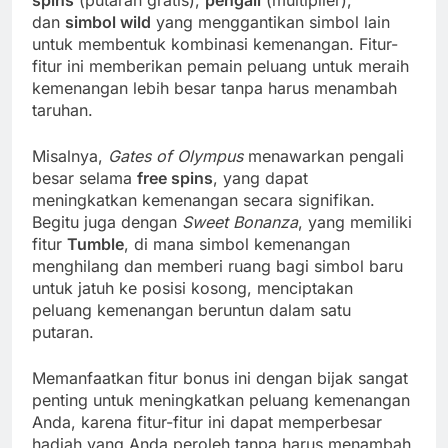
dan
simbol wild
yang menggantikan simbol lain
untuk membentuk kombinasi kemenangan. Fitur-
fitur ini memberikan pemain peluang untuk meraih
kemenangan lebih besar tanpa harus menambah
taruhan.
Misalnya,
Gates of Olympus
menawarkan pengali
besar selama
free spins
, yang dapat
meningkatkan kemenangan secara signifikan.
Begitu juga dengan
Sweet Bonanza
, yang memiliki
fitur
Tumble
, di mana simbol kemenangan
menghilang dan memberi ruang bagi simbol baru
untuk jatuh ke posisi kosong, menciptakan
peluang kemenangan beruntun dalam satu
putaran.
Memanfaatkan fitur bonus ini dengan bijak sangat
penting untuk meningkatkan peluang kemenangan
Anda, karena fitur-fitur ini dapat memperbesar
hadiah yang Anda peroleh tanpa harus menambah