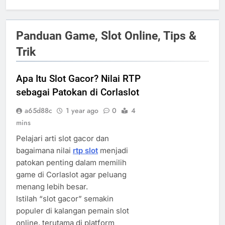
Panduan Game, Slot Online, Tips &
Trik
Apa Itu Slot Gacor? Nilai RTP
sebagai Patokan di Corlaslot
a65d88c
1 year ago
0
4
mins
Pelajari arti slot gacor dan
bagaimana nilai
rtp slot
menjadi
patokan penting dalam memilih
game di Corlaslot agar peluang
menang lebih besar.
Istilah “slot gacor” semakin
populer di kalangan pemain slot
online, terutama di platform