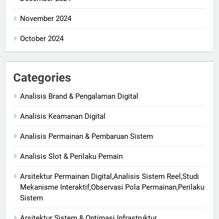
November 2024
October 2024
Categories
Analisis Brand & Pengalaman Digital
Analisis Keamanan Digital
Analisis Permainan & Pembaruan Sistem
Analisis Slot & Perilaku Pemain
Arsitektur Permainan Digital,Analisis Sistem Reel,Studi
Mekanisme Interaktif,Observasi Pola Permainan,Perilaku
Sistem
Arsitektur Sistem & Optimasi Infrastruktur