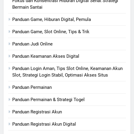
Fokus dan Konsentrasi Hiburan Digital Sehat Strategi
Bermain Santai
Panduan Game, Hiburan Digital, Pemula
Panduan Game, Slot Online, Tips & Trik
Panduan Judi Online
Panduan Keamanan Akses Digital
Panduan Login Aman, Tips Slot Online, Keamanan Akun
Slot, Strategi Login Stabil, Optimasi Akses Situs
Panduan Permainan
Panduan Permainan & Strategi Togel
Panduan Registrasi Akun
Panduan Registrasi Akun Digital