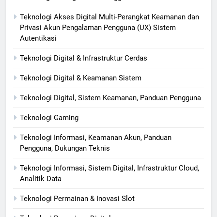
Teknologi Akses Digital Multi-Perangkat Keamanan dan
Privasi Akun Pengalaman Pengguna (UX) Sistem
Autentikasi
Teknologi Digital & Infrastruktur Cerdas
Teknologi Digital & Keamanan Sistem
Teknologi Digital, Sistem Keamanan, Panduan Pengguna
Teknologi Gaming
Teknologi Informasi, Keamanan Akun, Panduan
Pengguna, Dukungan Teknis
Teknologi Informasi, Sistem Digital, Infrastruktur Cloud,
Analitik Data
Teknologi Permainan & Inovasi Slot