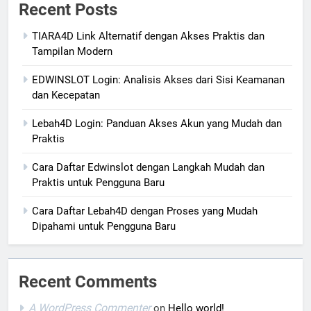
Recent Posts
TIARA4D Link Alternatif dengan Akses Praktis dan
Tampilan Modern
EDWINSLOT Login: Analisis Akses dari Sisi Keamanan
dan Kecepatan
Lebah4D Login: Panduan Akses Akun yang Mudah dan
Praktis
Cara Daftar Edwinslot dengan Langkah Mudah dan
Praktis untuk Pengguna Baru
Cara Daftar Lebah4D dengan Proses yang Mudah
Dipahami untuk Pengguna Baru
Recent Comments
A WordPress Commenter
on
Hello world!