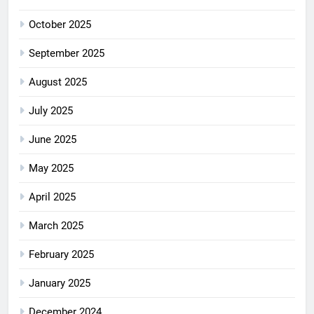
October 2025
September 2025
August 2025
July 2025
June 2025
May 2025
April 2025
March 2025
February 2025
January 2025
December 2024