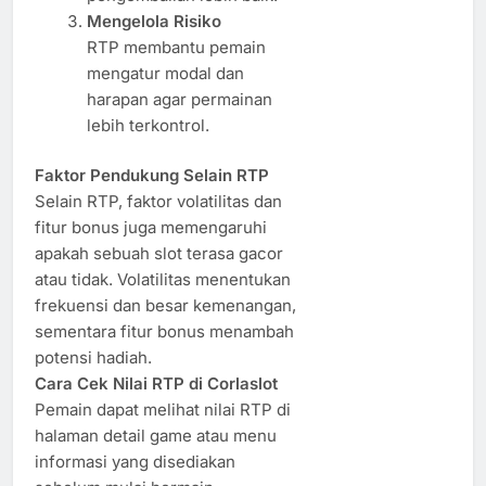
Mengelola Risiko
RTP membantu pemain
mengatur modal dan
harapan agar permainan
lebih terkontrol.
Faktor Pendukung Selain RTP
Selain RTP, faktor volatilitas dan
fitur bonus juga memengaruhi
apakah sebuah slot terasa gacor
atau tidak. Volatilitas menentukan
frekuensi dan besar kemenangan,
sementara fitur bonus menambah
potensi hadiah.
Cara Cek Nilai RTP di Corlaslot
Pemain dapat melihat nilai RTP di
halaman detail game atau menu
informasi yang disediakan