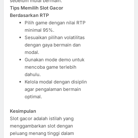
sebelum mulai bermain.
Tips Memilih Slot Gacor
Berdasarkan RTP
Pilih game dengan nilai RTP
minimal 95%.
Sesuaikan pilihan volatilitas
dengan gaya bermain dan
modal.
Gunakan mode demo untuk
mencoba game terlebih
dahulu.
Kelola modal dengan disiplin
agar pengalaman bermain
optimal.
Kesimpulan
Slot gacor adalah istilah yang
menggambarkan slot dengan
peluang menang tinggi dalam