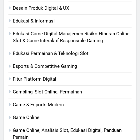
Desain Produk Digital & UX
Edukasi & Informasi
Edukasi Game Digital Manajemen Risiko Hiburan Online
Slot & Game Interaktif Responsible Gaming
Edukasi Permainan & Teknologi Slot
Esports & Competitive Gaming
Fitur Platform Digital
Gambling, Slot Online, Permainan
Game & Esports Modern
Game Online
Game Online, Analisis Slot, Edukasi Digital, Panduan
Pemain