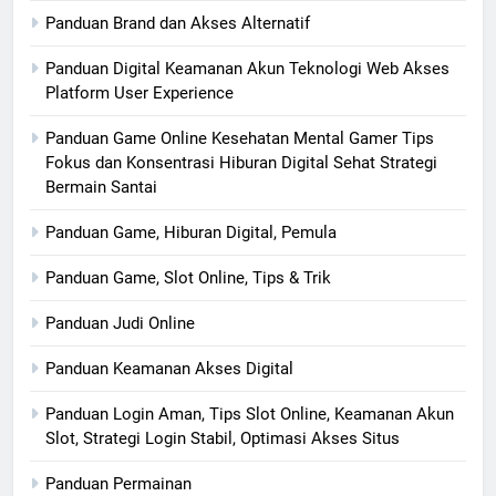
Panduan Brand dan Akses Alternatif
Panduan Digital Keamanan Akun Teknologi Web Akses
Platform User Experience
Panduan Game Online Kesehatan Mental Gamer Tips
Fokus dan Konsentrasi Hiburan Digital Sehat Strategi
Bermain Santai
Panduan Game, Hiburan Digital, Pemula
Panduan Game, Slot Online, Tips & Trik
Panduan Judi Online
Panduan Keamanan Akses Digital
Panduan Login Aman, Tips Slot Online, Keamanan Akun
Slot, Strategi Login Stabil, Optimasi Akses Situs
Panduan Permainan