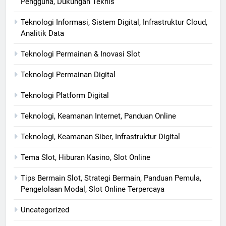
Pengguna, Dukungan Teknis
Teknologi Informasi, Sistem Digital, Infrastruktur Cloud,
Analitik Data
Teknologi Permainan & Inovasi Slot
Teknologi Permainan Digital
Teknologi Platform Digital
Teknologi, Keamanan Internet, Panduan Online
Teknologi, Keamanan Siber, Infrastruktur Digital
Tema Slot, Hiburan Kasino, Slot Online
Tips Bermain Slot, Strategi Bermain, Panduan Pemula,
Pengelolaan Modal, Slot Online Terpercaya
Uncategorized