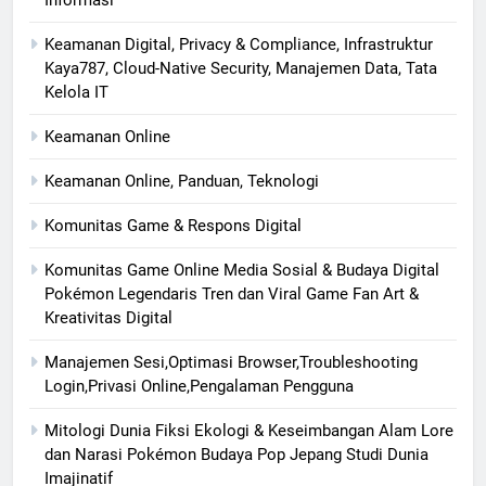
Keamanan Digital, Privacy & Compliance, Infrastruktur
Kaya787, Cloud-Native Security, Manajemen Data, Tata
Kelola IT
Keamanan Online
Keamanan Online, Panduan, Teknologi
Komunitas Game & Respons Digital
Komunitas Game Online Media Sosial & Budaya Digital
Pokémon Legendaris Tren dan Viral Game Fan Art &
Kreativitas Digital
Manajemen Sesi,Optimasi Browser,Troubleshooting
Login,Privasi Online,Pengalaman Pengguna
Mitologi Dunia Fiksi Ekologi & Keseimbangan Alam Lore
dan Narasi Pokémon Budaya Pop Jepang Studi Dunia
Imajinatif