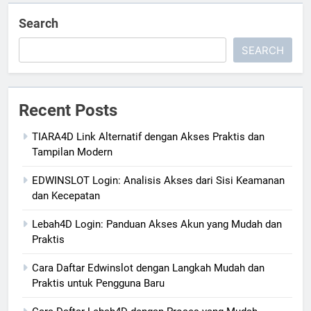
Search
SEARCH
Recent Posts
TIARA4D Link Alternatif dengan Akses Praktis dan
Tampilan Modern
EDWINSLOT Login: Analisis Akses dari Sisi Keamanan
dan Kecepatan
Lebah4D Login: Panduan Akses Akun yang Mudah dan
Praktis
Cara Daftar Edwinslot dengan Langkah Mudah dan
Praktis untuk Pengguna Baru