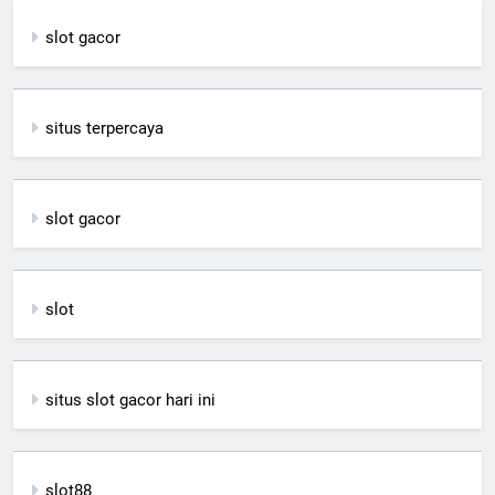
slot gacor
situs terpercaya
slot gacor
slot
situs slot gacor hari ini
slot88