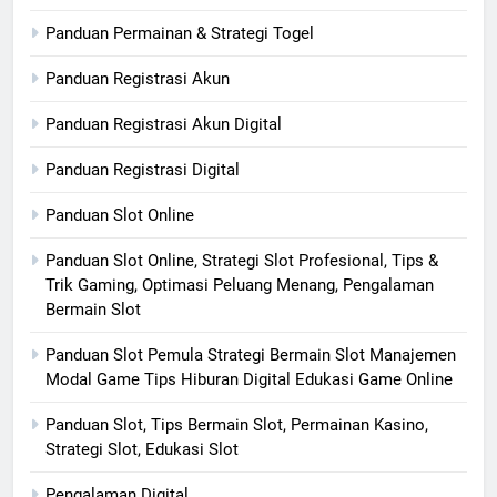
Panduan Permainan & Strategi Togel
Panduan Registrasi Akun
Panduan Registrasi Akun Digital
Panduan Registrasi Digital
Panduan Slot Online
Panduan Slot Online, Strategi Slot Profesional, Tips &
Trik Gaming, Optimasi Peluang Menang, Pengalaman
Bermain Slot
Panduan Slot Pemula Strategi Bermain Slot Manajemen
Modal Game Tips Hiburan Digital Edukasi Game Online
Panduan Slot, Tips Bermain Slot, Permainan Kasino,
Strategi Slot, Edukasi Slot
Pengalaman Digital