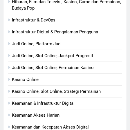
Hiburan, Film dan Televisi, Kasino, Game dan Permainan,
Budaya Pop
Infrastruktur & DevOps
Infrastruktur Digital & Pengalaman Pengguna
Judi Online, Platform Judi
Judi Online, Slot Online, Jackpot Progresif
Judi Online, Slot Online, Permainan Kasino
Kasino Online
Kasino Online, Slot Online, Strategi Permainan
Keamanan & Infrastruktur Digital
Keamanan Akses Harian
Keamanan dan Kecepatan Akses Digital