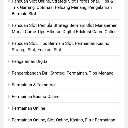
Panduan Slot Online, Strategi Slot Profesional, Tips &
Trik Gaming, Optimasi Peluang Menang, Pengalaman
Bermain Slot
Panduan Slot Pemula Strategi Bermain Slot Manajemen
Modal Game Tips Hiburan Digital Edukasi Game Online
Panduan Slot, Tips Bermain Slot, Permainan Kasino,
Strategi Slot, Edukasi Slot
Pengalaman Digital
Pengembangan Diri, Strategi Permainan, Tips Menang
Permainan & Teknologi
Permainan Kasino Online
Permainan Online
Permainan Online, Slot Online, Kasino, Fitur Permainan