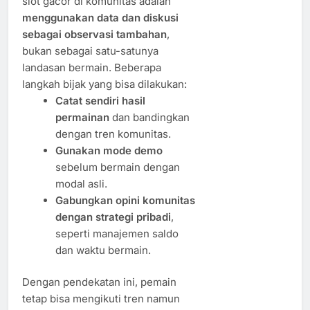
slot gacor di komunitas adalah
menggunakan data dan diskusi
sebagai observasi tambahan
,
bukan sebagai satu-satunya
landasan bermain. Beberapa
langkah bijak yang bisa dilakukan:
Catat sendiri hasil
permainan
dan bandingkan
dengan tren komunitas.
Gunakan mode demo
sebelum bermain dengan
modal asli.
Gabungkan opini komunitas
dengan strategi pribadi
,
seperti manajemen saldo
dan waktu bermain.
Dengan pendekatan ini, pemain
tetap bisa mengikuti tren namun