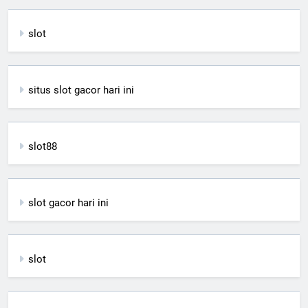
slot
situs slot gacor hari ini
slot88
slot gacor hari ini
slot