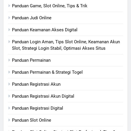
Panduan Game, Slot Online, Tips & Trik
Panduan Judi Online
Panduan Keamanan Akses Digital
Panduan Login Aman, Tips Slot Online, Keamanan Akun
Slot, Strategi Login Stabil, Optimasi Akses Situs
Panduan Permainan
Panduan Permainan & Strategi Togel
Panduan Registrasi Akun
Panduan Registrasi Akun Digital
Panduan Registrasi Digital
Panduan Slot Online