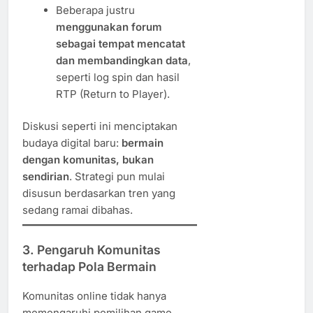
Beberapa justru
menggunakan forum
sebagai tempat mencatat
dan membandingkan data
,
seperti log spin dan hasil
RTP (Return to Player).
Diskusi seperti ini menciptakan
budaya digital baru:
bermain
dengan komunitas, bukan
sendirian
. Strategi pun mulai
disusun berdasarkan tren yang
sedang ramai dibahas.
3. Pengaruh Komunitas
terhadap Pola Bermain
Komunitas online tidak hanya
memengaruhi pemilihan game,