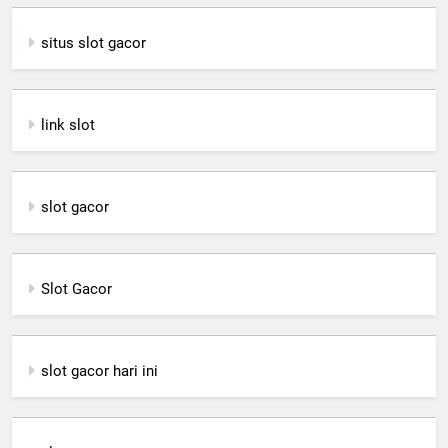
situs slot gacor
link slot
slot gacor
Slot Gacor
slot gacor hari ini