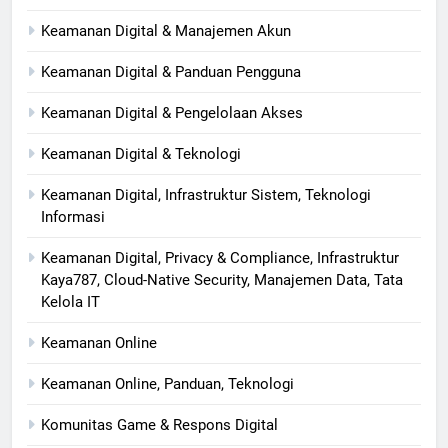
Keamanan Digital & Manajemen Akun
Keamanan Digital & Panduan Pengguna
Keamanan Digital & Pengelolaan Akses
Keamanan Digital & Teknologi
Keamanan Digital, Infrastruktur Sistem, Teknologi
Informasi
Keamanan Digital, Privacy & Compliance, Infrastruktur
Kaya787, Cloud-Native Security, Manajemen Data, Tata
Kelola IT
Keamanan Online
Keamanan Online, Panduan, Teknologi
Komunitas Game & Respons Digital