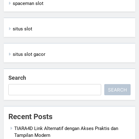
spaceman slot
situs slot
situs slot gacor
Search
SEARCH
Recent Posts
TIARA4D Link Alternatif dengan Akses Praktis dan
Tampilan Modern