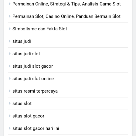
Permainan Online, Strategi & Tips, Analisis Game Slot
Permainan Slot, Casino Online, Panduan Bermain Slot
Simbolisme dan Fakta Slot
situs judi
situs judi slot
situs judi slot gacor
situs judi slot online
situs resmi terpercaya
situs slot
situs slot gacor
situs slot gacor hari ini