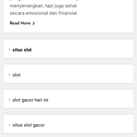
menyenangkan, tapi juga sehat
secara emosional dan finansial.
Read More
situs slot
slot
slot gacor hari ini
situs slot gacor