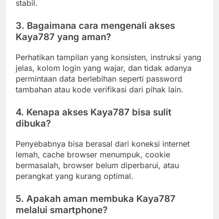
stabil.
3. Bagaimana cara mengenali akses
Kaya787 yang aman?
Perhatikan tampilan yang konsisten, instruksi yang
jelas, kolom login yang wajar, dan tidak adanya
permintaan data berlebihan seperti password
tambahan atau kode verifikasi dari pihak lain.
4. Kenapa akses Kaya787 bisa sulit
dibuka?
Penyebabnya bisa berasal dari koneksi internet
lemah, cache browser menumpuk, cookie
bermasalah, browser belum diperbarui, atau
perangkat yang kurang optimal.
5. Apakah aman membuka Kaya787
melalui smartphone?