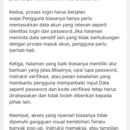
Kedua, proses login harus berjalan
wajar.Pengguna biasanya hanya perlu
memasukkan data akun yang relevan seperti
identitas login dan password.Jika halaman
meminta data sensitif lain yang tidak berhubungan
dengan proses masuk akun, pengguna perlu
berhati-hati.
Ketiga, halaman yang baik biasanya memiliki alur
bantuan yang jelas.Misalnya, opsi lupa password,
instruksi verifikasi, atau pesan kesalahan yang
membantu pengguna memperbaiki input.Data
seperti password dan kode verifikasi tetap harus
dirahasiakan dan tidak boleh diberikan kepada
pihak lain.
Keempat, akses yang nyaman biasanya tidak
dipenuhi gangguan visual berlebihan.Terlalu
banyak pop-up, instruksi memaksa, atau tampilan