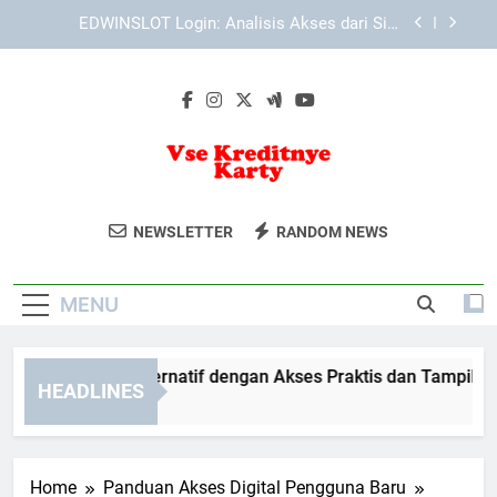
Skip
Lebah4D Login: Panduan Akses Akun yang Mudah
to
dan Praktis
content
Cara Daftar Edwinslot dengan Langkah Mudah
dan Praktis untuk Pengguna Baru
TIARA4D Link Alternatif dengan Akses Praktis
dan Tampilan Modern
EDWINSLOT Login: Analisis Akses dari Sisi
Keamanan dan Kecepatan
Vse Kreditnye
Dapatkan Informasi Lengkap Mengenai
Lebah4D Login: Panduan Akses Akun yang Mudah
NEWSLETTER
RANDOM NEWS
dan Praktis
Karty
Pilihan Kartu Kredit Terbaik Di Rusia.
Cara Daftar Edwinslot dengan Langkah Mudah
Panduan Aplikasi Dan Manfaat Kartu
dan Praktis untuk Pengguna Baru
MENU
Kredit Di Vse Kreditnye Karty.
ARA4D Link Alternatif dengan Akses Praktis dan Tampilan Mo
HEADLINES
Weeks Ago
Home
Panduan Akses Digital Pengguna Baru