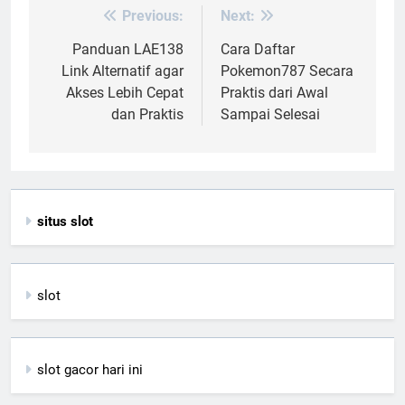
Previous:
Next:
Post
navigation
Panduan LAE138
Cara Daftar
Link Alternatif agar
Pokemon787 Secara
Akses Lebih Cepat
Praktis dari Awal
dan Praktis
Sampai Selesai
situs slot
slot
slot gacor hari ini