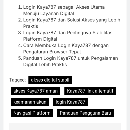
Login Kaya787 sebagai Akses Utama
Menuju Layanan Digital
Login Kaya787 dan Solusi Akses yang Lebih
Praktis
Login Kaya787 dan Pentingnya Stabilitas
Platform Digital
Cara Membuka Login Kaya787 dengan
Pengaturan Browser Tepat
Panduan Login Kaya787 untuk Pengalaman
Digital Lebih Praktis
Tagged:
akses digital stabil
akses Kaya787 aman
Kaya787 link alternatif
keamanan akun
login Kaya787
Navigasi Platform
Panduan Pengguna Baru