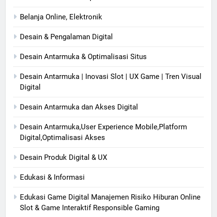
Belanja Online, Elektronik
Desain & Pengalaman Digital
Desain Antarmuka & Optimalisasi Situs
Desain Antarmuka | Inovasi Slot | UX Game | Tren Visual
Digital
Desain Antarmuka dan Akses Digital
Desain Antarmuka,User Experience Mobile,Platform
Digital,Optimalisasi Akses
Desain Produk Digital & UX
Edukasi & Informasi
Edukasi Game Digital Manajemen Risiko Hiburan Online
Slot & Game Interaktif Responsible Gaming