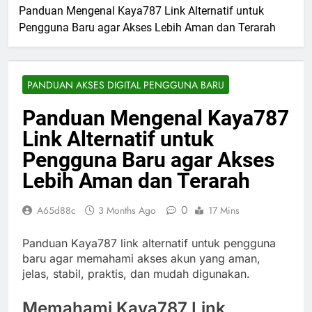
Panduan Mengenal Kaya787 Link Alternatif untuk
Pengguna Baru agar Akses Lebih Aman dan Terarah
PANDUAN AKSES DIGITAL PENGGUNA BARU
Panduan Mengenal Kaya787
Link Alternatif untuk
Pengguna Baru agar Akses
Lebih Aman dan Terarah
0
A65d88c
3 Months Ago
17 Mins
Panduan Kaya787 link alternatif untuk pengguna
baru agar memahami akses akun yang aman,
jelas, stabil, praktis, dan mudah digunakan.
Memahami Kaya787 Link