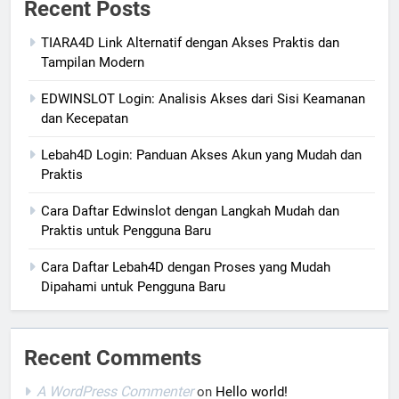
Recent Posts
TIARA4D Link Alternatif dengan Akses Praktis dan
Tampilan Modern
EDWINSLOT Login: Analisis Akses dari Sisi Keamanan
dan Kecepatan
Lebah4D Login: Panduan Akses Akun yang Mudah dan
Praktis
Cara Daftar Edwinslot dengan Langkah Mudah dan
Praktis untuk Pengguna Baru
Cara Daftar Lebah4D dengan Proses yang Mudah
Dipahami untuk Pengguna Baru
Recent Comments
A WordPress Commenter
on
Hello world!