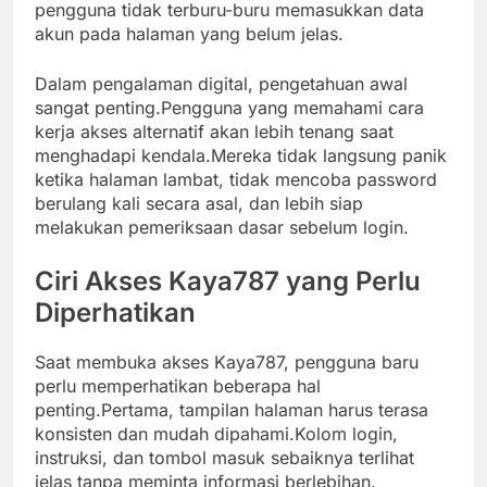
pengguna tidak terburu-buru memasukkan data
akun pada halaman yang belum jelas.
Dalam pengalaman digital, pengetahuan awal
sangat penting.Pengguna yang memahami cara
kerja akses alternatif akan lebih tenang saat
menghadapi kendala.Mereka tidak langsung panik
ketika halaman lambat, tidak mencoba password
berulang kali secara asal, dan lebih siap
melakukan pemeriksaan dasar sebelum login.
Ciri Akses Kaya787 yang Perlu
Diperhatikan
Saat membuka akses Kaya787, pengguna baru
perlu memperhatikan beberapa hal
penting.Pertama, tampilan halaman harus terasa
konsisten dan mudah dipahami.Kolom login,
instruksi, dan tombol masuk sebaiknya terlihat
jelas tanpa meminta informasi berlebihan.