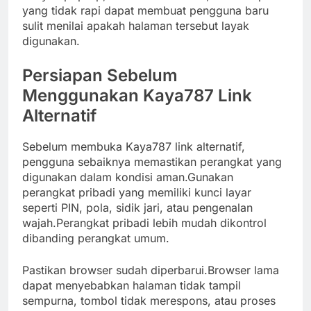
yang tidak rapi dapat membuat pengguna baru
sulit menilai apakah halaman tersebut layak
digunakan.
Persiapan Sebelum
Menggunakan Kaya787 Link
Alternatif
Sebelum membuka Kaya787 link alternatif,
pengguna sebaiknya memastikan perangkat yang
digunakan dalam kondisi aman.Gunakan
perangkat pribadi yang memiliki kunci layar
seperti PIN, pola, sidik jari, atau pengenalan
wajah.Perangkat pribadi lebih mudah dikontrol
dibanding perangkat umum.
Pastikan browser sudah diperbarui.Browser lama
dapat menyebabkan halaman tidak tampil
sempurna, tombol tidak merespons, atau proses