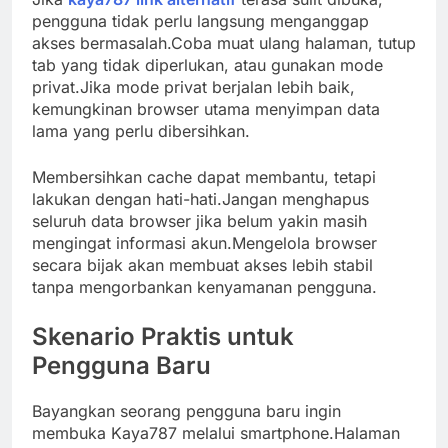
pengguna tidak perlu langsung menganggap
akses bermasalah.Coba muat ulang halaman, tutup
tab yang tidak diperlukan, atau gunakan mode
privat.Jika mode privat berjalan lebih baik,
kemungkinan browser utama menyimpan data
lama yang perlu dibersihkan.
Membersihkan cache dapat membantu, tetapi
lakukan dengan hati-hati.Jangan menghapus
seluruh data browser jika belum yakin masih
mengingat informasi akun.Mengelola browser
secara bijak akan membuat akses lebih stabil
tanpa mengorbankan kenyamanan pengguna.
Skenario Praktis untuk
Pengguna Baru
Bayangkan seorang pengguna baru ingin
membuka Kaya787 melalui smartphone.Halaman