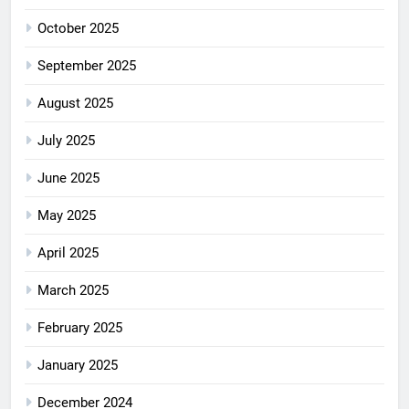
October 2025
September 2025
August 2025
July 2025
June 2025
May 2025
April 2025
March 2025
February 2025
January 2025
December 2024