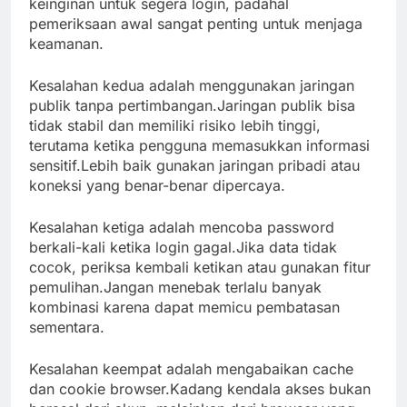
keinginan untuk segera login, padahal
pemeriksaan awal sangat penting untuk menjaga
keamanan.
Kesalahan kedua adalah menggunakan jaringan
publik tanpa pertimbangan.Jaringan publik bisa
tidak stabil dan memiliki risiko lebih tinggi,
terutama ketika pengguna memasukkan informasi
sensitif.Lebih baik gunakan jaringan pribadi atau
koneksi yang benar-benar dipercaya.
Kesalahan ketiga adalah mencoba password
berkali-kali ketika login gagal.Jika data tidak
cocok, periksa kembali ketikan atau gunakan fitur
pemulihan.Jangan menebak terlalu banyak
kombinasi karena dapat memicu pembatasan
sementara.
Kesalahan keempat adalah mengabaikan cache
dan cookie browser.Kadang kendala akses bukan