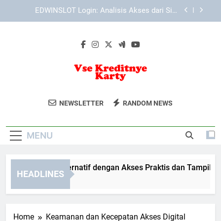
Skip
Lebah4D Login: Panduan Akses Akun yang Mudah
to
dan Praktis
content
Cara Daftar Edwinslot dengan Langkah Mudah
dan Praktis untuk Pengguna Baru
TIARA4D Link Alternatif dengan Akses Praktis
dan Tampilan Modern
EDWINSLOT Login: Analisis Akses dari Sisi
Keamanan dan Kecepatan
Vse Kreditnye
Dapatkan Informasi Lengkap Mengenai
Lebah4D Login: Panduan Akses Akun yang Mudah
NEWSLETTER
RANDOM NEWS
dan Praktis
Karty
Pilihan Kartu Kredit Terbaik Di Rusia.
Cara Daftar Edwinslot dengan Langkah Mudah
Panduan Aplikasi Dan Manfaat Kartu
dan Praktis untuk Pengguna Baru
MENU
Kredit Di Vse Kreditnye Karty.
ARA4D Link Alternatif dengan Akses Praktis dan Tampilan Mo
HEADLINES
Weeks Ago
Home
Keamanan dan Kecepatan Akses Digital