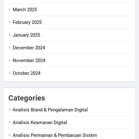
March 2025
February 2025
January 2025
December 2024
November 2024
October 2024
Categories
Analisis Brand & Pengalaman Digital
Analisis Keamanan Digital
Analisis Permainan & Pembaruan Sistem