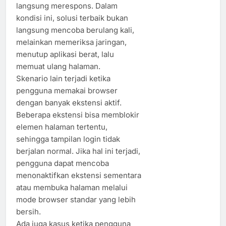
langsung merespons. Dalam
kondisi ini, solusi terbaik bukan
langsung mencoba berulang kali,
melainkan memeriksa jaringan,
menutup aplikasi berat, lalu
memuat ulang halaman.
Skenario lain terjadi ketika
pengguna memakai browser
dengan banyak ekstensi aktif.
Beberapa ekstensi bisa memblokir
elemen halaman tertentu,
sehingga tampilan login tidak
berjalan normal. Jika hal ini terjadi,
pengguna dapat mencoba
menonaktifkan ekstensi sementara
atau membuka halaman melalui
mode browser standar yang lebih
bersih.
Ada juga kasus ketika pengguna