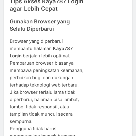
Tips Akses Kaya787 Login
agar Lebih Cepat
Gunakan Browser yang
Selalu Diperbarui
Browser yang diperbarui
membantu halaman
Kaya787
Login
berjalan lebih optimal.
Pembaruan browser biasanya
membawa peningkatan keamanan,
perbaikan bug, dan dukungan
terhadap teknologi web terbaru.
Jika browser terlalu lama tidak
diperbarui, halaman bisa lambat,
tombol tidak responsif, atau
tampilan tidak muncul secara
sempurna.
Pengguna tidak harus
menggunakan banyak browser