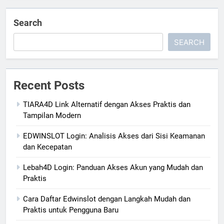
Search
SEARCH
Recent Posts
TIARA4D Link Alternatif dengan Akses Praktis dan
Tampilan Modern
EDWINSLOT Login: Analisis Akses dari Sisi Keamanan
dan Kecepatan
Lebah4D Login: Panduan Akses Akun yang Mudah dan
Praktis
Cara Daftar Edwinslot dengan Langkah Mudah dan
Praktis untuk Pengguna Baru