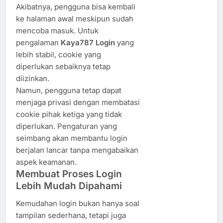
Akibatnya, pengguna bisa kembali
ke halaman awal meskipun sudah
mencoba masuk. Untuk
pengalaman
Kaya787 Login
yang
lebih stabil, cookie yang
diperlukan sebaiknya tetap
diizinkan.
Namun, pengguna tetap dapat
menjaga privasi dengan membatasi
cookie pihak ketiga yang tidak
diperlukan. Pengaturan yang
seimbang akan membantu login
berjalan lancar tanpa mengabaikan
aspek keamanan.
Membuat Proses Login
Lebih Mudah Dipahami
Kemudahan login bukan hanya soal
tampilan sederhana, tetapi juga