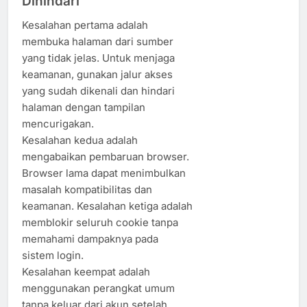
Dihindari
Kesalahan pertama adalah
membuka halaman dari sumber
yang tidak jelas. Untuk menjaga
keamanan, gunakan jalur akses
yang sudah dikenali dan hindari
halaman dengan tampilan
mencurigakan.
Kesalahan kedua adalah
mengabaikan pembaruan browser.
Browser lama dapat menimbulkan
masalah kompatibilitas dan
keamanan. Kesalahan ketiga adalah
memblokir seluruh cookie tanpa
memahami dampaknya pada
sistem login.
Kesalahan keempat adalah
menggunakan perangkat umum
tanpa keluar dari akun setelah