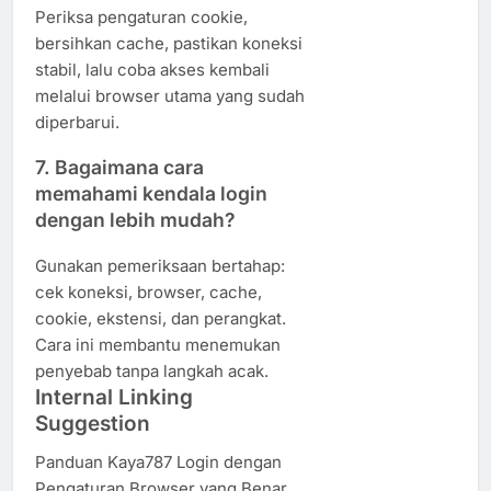
Periksa pengaturan cookie,
bersihkan cache, pastikan koneksi
stabil, lalu coba akses kembali
melalui browser utama yang sudah
diperbarui.
7. Bagaimana cara
memahami kendala login
dengan lebih mudah?
Gunakan pemeriksaan bertahap:
cek koneksi, browser, cache,
cookie, ekstensi, dan perangkat.
Cara ini membantu menemukan
penyebab tanpa langkah acak.
Internal Linking
Suggestion
Panduan Kaya787 Login dengan
Pengaturan Browser yang Benar