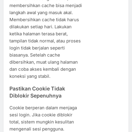
membersihkan cache bisa menjadi
langkah awal yang masuk akal.
Membersihkan cache tidak harus
dilakukan setiap hari. Lakukan
ketika halaman terasa berat,
tampilan tidak normal, atau proses
login tidak berjalan seperti
biasanya. Setelah cache
dibersihkan, muat ulang halaman
dan coba akses kembali dengan
koneksi yang stabil.
Pastikan Cookie Tidak
Diblokir Sepenuhnya
Cookie berperan dalam menjaga
sesi login. Jika cookie diblokir
total, sistem mungkin kesulitan
mengenali sesi pengguna.