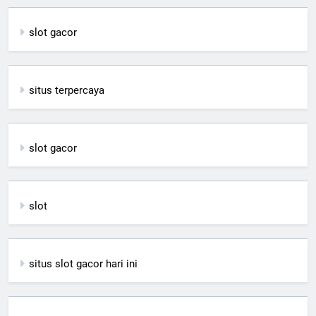
slot gacor
situs terpercaya
slot gacor
slot
situs slot gacor hari ini