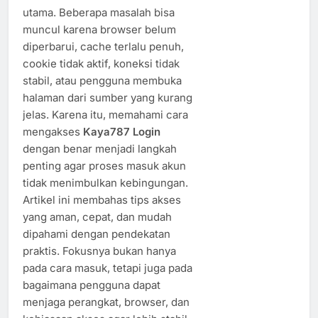
utama. Beberapa masalah bisa
muncul karena browser belum
diperbarui, cache terlalu penuh,
cookie tidak aktif, koneksi tidak
stabil, atau pengguna membuka
halaman dari sumber yang kurang
jelas. Karena itu, memahami cara
mengakses
Kaya787 Login
dengan benar menjadi langkah
penting agar proses masuk akun
tidak menimbulkan kebingungan.
Artikel ini membahas tips akses
yang aman, cepat, dan mudah
dipahami dengan pendekatan
praktis. Fokusnya bukan hanya
pada cara masuk, tetapi juga pada
bagaimana pengguna dapat
menjaga perangkat, browser, dan